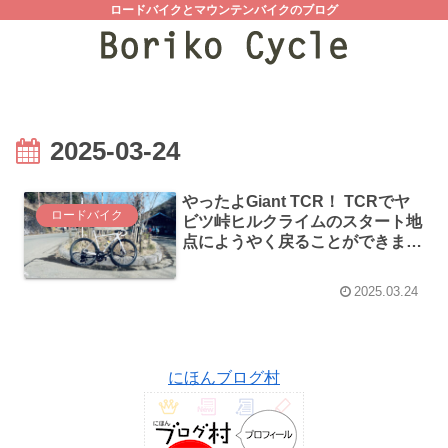
ロードバイクとマウンテンバイクのブログ
2025-03-24
やったよGiant TCR！ TCRでヤ
ロードバイク
ビツ峠ヒルクライムのスタート地
点にようやく戻ることができまし
た（？）ヾ(*´∀｀*)ﾉ
2025.03.24
にほんブログ村