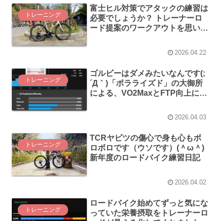
富士ヒル対策でアタックの練習は
トレーニング
必要でしょうか？ トレーナーロ
ード提案のワークアウトを思いの
ままに変更する方法がありました
2026.04.22
ゴルビーはダメみたいなんです(;
トレーニング
´Д｀)「ポラライズド」の大御所
による、VO2MaxとFTP向上に効
果があるトレーニングとは⁉
2026.04.03
TCRヤビツの傷心で身も心もボ
トレーニング
ロボロです（ウソです）(＾ω＾)
新年度のロードバイク練習日記
2026.04.02
ロードバイク始めてずっと気にな
トレーニング
っていた栄養摂取をトレーナーロ