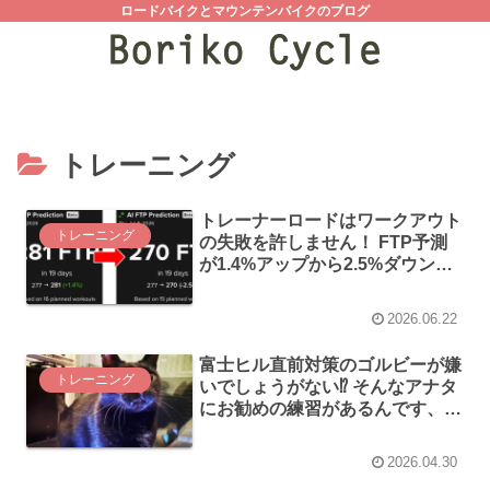
ロードバイクとマウンテンバイクのブログ
トレーニング
トレーナーロードはワークアウト
トレーニング
の失敗を許しません！ FTP予測
が1.4%アップから2.5%ダウンに
急降下してしまいました(;´Д｀)
2026.06.22
富士ヒル直前対策のゴルビーが嫌
トレーニング
いでしょうがない⁉ そんなアナタ
にお勧めの練習があるんです、ヨ
ンビーって言うんですけど(＾ω
＾)
2026.04.30