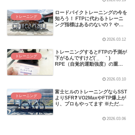
ロードバイクトレーニングの今を
トレーニング
知ろう！ FTPに代わるトレーニ
ング指標はあるのないの？ やっ
ぱり乳酸測るしかないの？？
2026.03.12
トレーニングするとFTPの予測が
トレーニング
下がるんですけど(´_ゝ｀)
RPE（自覚的運動強度）の重要
性を感じる昨今のロードバイクト
レーニング
2026.03.10
富士ヒルのトレーニングならSST
トレーニング
よりSFR❓ VO2MaxやFTP爆上が
り、プロもやってます ※ただし
効果は❓ 怪我のリスクも高いです
2026.03.06