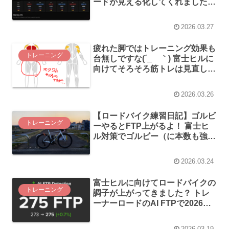
ードが見える化してくれました!
Cycling Nutrition Calculatorの
ご紹介
2026.03.27
疲れた脚ではトレーニング効果も
トレーニング
台無しですな(´_ゝ｀) 富士ヒルに
向けてそろそろ筋トレは見直して
もいいかもしれません
2026.03.26
【ロードバイク練習日記】ゴルビ
トレーニング
ーやるとFTP上がるよ！ 富士ヒ
ル対策でゴルビー（に本数も強度
も足りないけど）始めました(＾
ω＾)
2026.03.24
富士ヒルに向けてロードバイクの
トレーニング
調子が上がってきました？ トレ
ーナーロードのAI FTPで2026年3
月のFTPを測ってみた
2026.03.19