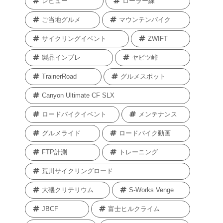
レビュー
ローラー練
ご当地グルメ
マウンテンバイク
サイクリングイベント
ZWIFT
製品インプレ
ヤビツ峠
TrainerRoad
グルメスポット
Canyon Ultimate CF SLX
ロードバイクイベント
メンテナンス
グルメライド
ロードバイク動画
FTP計測
トレーニング
荒川サイクリングロード
大磯クリテリウム
S-Works Venge
JBCF
富士ヒルクライム