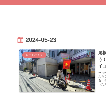
2024-05-23
尾
ロードバイク
う
イ
せっ
よう
も、
った
ン究