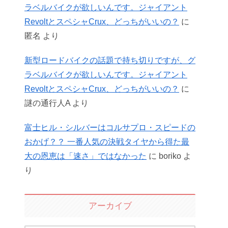
ラベルバイクが欲しいんです。ジャイアント
RevoltとスペシャCrux、どっちがいいの？
に
匿名
より
新型ロードバイクの話題で持ち切りですが、グ
ラベルバイクが欲しいんです。ジャイアント
RevoltとスペシャCrux、どっちがいいの？
に
謎の通行人A
より
富士ヒル・シルバーはコルサプロ・スピードの
おかげ？？ 一番人気の決戦タイヤから得た最
大の恩恵は「速さ」ではなかった
に
boriko
よ
り
アーカイブ