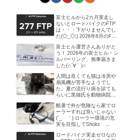
富士ヒルから2カ月実走し
ないとロードバイクのFTP
は・・・下がりませんでし
た(◎_◎;) 2026年8月のFTP
計測
富士ヒル運営さんありがと
う！ 2026年の富士ヒル・シ
ルバーリング、無事届きま
した(∩´∀｀)∩
人間は良くても猫は冷房や
扇風機が苦手なようでし
た。夏の流行り病を診ても
らいに黒猫氏を動物病院へ
連れていきました
酷暑で外が危険なら家でロ
ーラーすれば良いじゃない
(´_ゝ｀) ローラー環境の充
実を目指してShokz
OpenRun Pro 2を買ってみ
ロードバイク実走ゼロなの
た