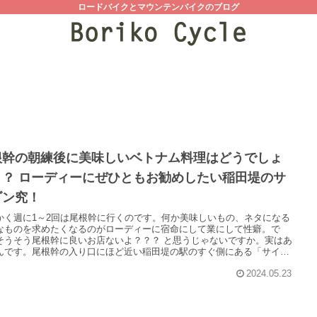
ロードバイクとマウンテンバイクのブログ
根幹の朝練後に美味しいベトナム料理はどうでしょ
！？ ローディーにぜひともお勧めしたい稲田堤のサ
ゴン究！
かく週に1～2回は尾根幹に行くのです。何か美味しいもの、ネタになる
なものを求めたくなるのがローディーに宿命にして業にして性癖。で
そうそう尾根幹に良いお店ないよ？？？ と思うじゃないですか。実はあ
んです。尾根幹の入り口にほど近い稲田堤の駅のすぐ側にある「サイゴ
」。ほほうぅ、コレは美味しいベトナム料理屋さんでありますな(ﾟ∀ﾟ)！
2024.05.23