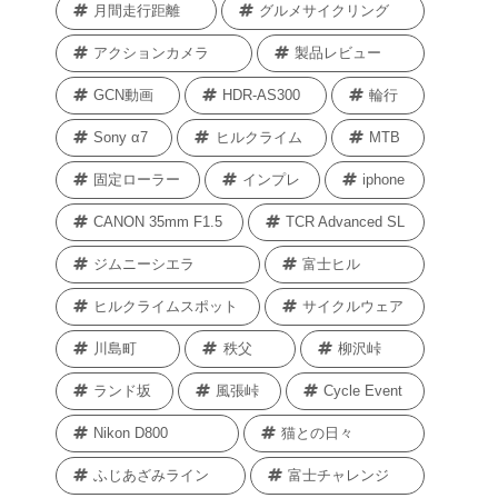
月間走行距離
グルメサイクリング
アクションカメラ
製品レビュー
GCN動画
HDR-AS300
輪行
Sony α7
ヒルクライム
MTB
固定ローラー
インプレ
iphone
CANON 35mm F1.5
TCR Advanced SL
ジムニーシエラ
富士ヒル
ヒルクライムスポット
サイクルウェア
川島町
秩父
柳沢峠
ランド坂
風張峠
Cycle Event
Nikon D800
猫との日々
ふじあざみライン
富士チャレンジ