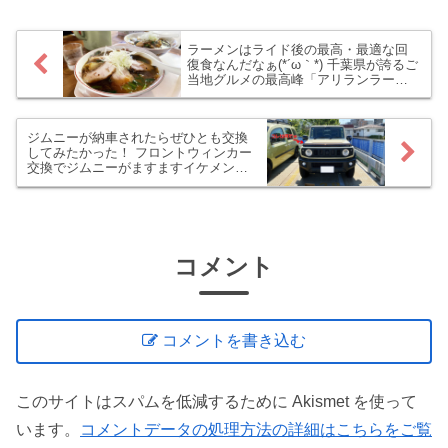
して、やっぱり来...
ラーメンはライド後の最高・最適な回
復食なんだなぁ(*´ω｀*) 千葉県が誇るご
当地グルメの最高峰「アリランラーメ
ン」に行ってみた！
ジムニーが納車されたらぜひとも交換
してみたかった！ フロントウィンカー
交換でジムニーがますますイケメンに
なりました！
コメント
コメントを書き込む
このサイトはスパムを低減するために Akismet を使って
います。
コメントデータの処理方法の詳細はこちらをご覧