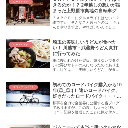
ロードバイク
きるのか！？ 2年越しの想いが詰
まった上野原市奥地の自転車グル
メ
ＺＡＰＰＥＩにグルメライドはない！？
誰ですか、そんなこと言ったのは！ ちゃ
んとやりますよ、やればいいんでしょ
う、グルメライド(# ﾟДﾟ) というワケで、
行ってきました、ＶＩＶＡ☆ＺＡＰＰＥ
Ｉグルメライド！ 世界よ、これが本当の
埼玉の美味しいうどんが食べた
ロードバイク
グルメだ(...
い！ 川越市・武蔵野うどん真打
に行ってみた
車に轢かれかけた翌日、懲りないワタク
シは再びサドルの人になったのでありま
す。目的は、「美味しいうどん」が食べ
たい！ このただ1点に集中し、ペダルを
こぎ出しました(｀･ω･´)目指すは関東の
うどん県「埼玉県」うどんと言えば、も
初めてのロードバイク購入から10
マウンテンバイク
ちろん！！ ここ...
年(◎_◎;)！ 速いロードバイク、
好きだったロードバイク・・・我
が愛車遍歴を振り返る
私事を全力で全世界に公開する当ブログ
でありますが、この度、ちょっと凄い
（？）記録を達成したことに気が付きま
した。なんと、初めてロードバイク買っ
て丸10年経ったんですよ～(◎_◎;) 本格
的（？）に乗り始めたのは2015年からな
ジムニーって本当に凄いクルマな