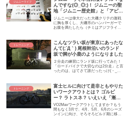
ジムニーライフ
ので、2012年暮れ～2015年まで何してた
んですな(◎_◎;)！ ジムニーの聖
んだという話はさておき、ちょっとこの
地「ジムニー歴史館」と「アピ
10年のロードバイク遍歴を振り返りたい
オ」にロードバイクで行ってみ
と思います。10年も経つと思い出がいっ
ジムニーは偉大だった大磯クリテの激戦
ぱいだ(*´ω｀)
た！
に胸を厚くし、大磯市のハンバーガーで
お腹を満たしたら（チミはアジフライで
胃もたれしてたろｗ ⇒ 参考記事）、次に
目指すは藤沢市。なんと藤沢市には聖地
があるのです！！何の聖地？？ あら、ご
こんなツラい坂が東京にあったな
トレーニング
存じない！ ご存じ...
んて(;´Д｀) 尾根幹沿いのランド
坂で脚が小鹿のようになりました
２分走の練習にランド坂に行ってみた！
「ロードバイクで大切なのは2分走」と言
ったのは、はてさて誰だったっけ(・_・;)
今年からロードレースに出るようになっ
て、特に1分～2分の高強度の大切さを痛
感しております。という訳で、来たる
富士ヒルに向けて是非ともやりた
トレーニング
「ツール・ド・...
いワークアウトとは？ ゴルビ
ー？ ラトスネ？ いえいえ「漸減
式インターバル」ですよ（何だそ
VO2Maxワークアウトしてますか？もう
れ？）
間もなく3月で、4月、5月、6月のシーズ
ンインに向け、そろそろビルド期に移行
する時期かもしれません。我がコーチこ
とトレーナーロードはすっかりしっかり
ビルド期のワークアウトを組んでくれま