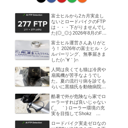
富士ヒルから2カ月実走し
ないとロードバイクのFTP
は・・・下がりませんでし
た(◎_◎;) 2026年8月のFTP
計測
富士ヒル運営さんありがと
う！ 2026年の富士ヒル・シ
ルバーリング、無事届きま
した(∩´∀｀)∩
人間は良くても猫は冷房や
扇風機が苦手なようでし
た。夏の流行り病を診ても
らいに黒猫氏を動物病院へ
連れていきました
酷暑で外が危険なら家でロ
ーラーすれば良いじゃない
(´_ゝ｀) ローラー環境の充
実を目指してShokz
OpenRun Pro 2を買ってみ
ロードバイク実走ゼロなの
た