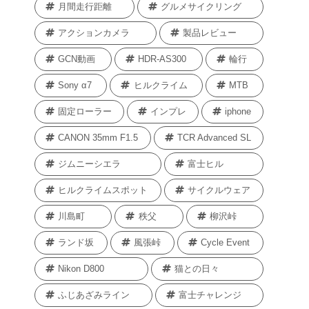
月間走行距離
グルメサイクリング
アクションカメラ
製品レビュー
GCN動画
HDR-AS300
輪行
Sony α7
ヒルクライム
MTB
固定ローラー
インプレ
iphone
CANON 35mm F1.5
TCR Advanced SL
ジムニーシエラ
富士ヒル
ヒルクライムスポット
サイクルウェア
川島町
秩父
柳沢峠
ランド坂
風張峠
Cycle Event
Nikon D800
猫との日々
ふじあざみライン
富士チャレンジ