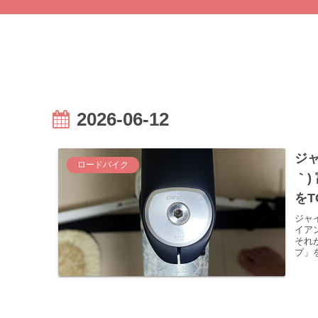
2026-06-12
ジ
ロードバイク
｀
をT
ジャ
イア
それ
プ」