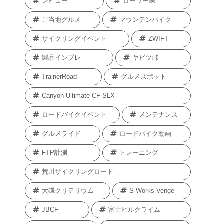
レビュー
ローラー練
ご当地グルメ
マウンテンバイク
サイクリングイベント
ZWIFT
製品インプレ
ヤビツ峠
TrainerRoad
グルメスポット
Canyon Ultimate CF SLX
ロードバイクイベント
メンテナンス
グルメライド
ロードバイク動画
FTP計測
トレーニング
荒川サイクリングロード
大磯クリテリウム
S-Works Venge
JBCF
富士ヒルクライム