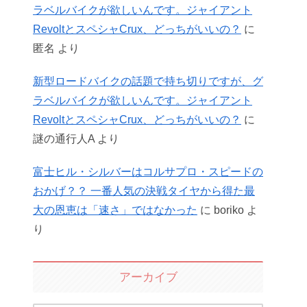
ラベルバイクが欲しいんです。ジャイアント
RevoltとスペシャCrux、どっちがいいの？
に
匿名
より
新型ロードバイクの話題で持ち切りですが、グ
ラベルバイクが欲しいんです。ジャイアント
RevoltとスペシャCrux、どっちがいいの？
に
謎の通行人A
より
富士ヒル・シルバーはコルサプロ・スピードの
おかげ？？ 一番人気の決戦タイヤから得た最
大の恩恵は「速さ」ではなかった
に
boriko
よ
り
アーカイブ