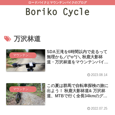
ロードバイクとマウンテンバイクのブログ
万沢林道
SDA王滝を6時間以内で走るって
マウンテンバイク
無理かも／(^o^)＼ 秋鹿大影林
道・万沢林道をマウンテンバイク
で猛烈往復ダッシュしてみた！
2023.08.14
この夏は群馬で自転車探検の旅に
マウンテンバイク
出よう！ 秋鹿大影林道& 万沢林
道、MTBで行く全長34kmのグラ
ベルライド
2022.07.25