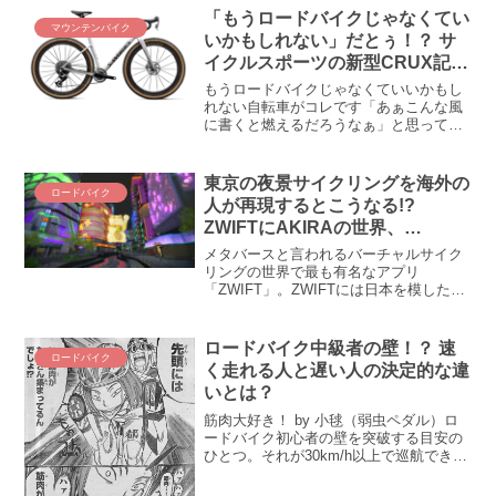
「もうロードバイクじゃなくてい
マウンテンバイク
いかもしれない」だとぅ！？ サ
イクルスポーツの新型CRUX記事
が刺さりまくっている人がいます
もうロードバイクじゃなくていいかもし
れない自転車がコレです「あぁこんな風
に書くと燃えるだろうなぁ」と思ってい
たXのポストが案の定、一部に刺さった
ようで、小さなコミュニティにさざ波が
立っています。そのポストとは、サイク
東京の夜景サイクリングを海外の
ロードバイク
ルスポーツの「CRUX ...
人が再現するとこうなる!?
ZWIFTにAKIRAの世界、
「Neokyo」現る
メタバースと言われるバーチャルサイク
リングの世界で最も有名なアプリ
「ZWIFT」。ZWIFTには日本を模した仮
想空間があるのです。その仮想空間にこ
の度、東京を模したと思われる新たなマ
ップが登場。その名も「Neokyo」。日本
ロードバイク中級者の壁！？ 速
ロードバイク
人にはどこか懐かしく、AKIRAやブレー
く走れる人と遅い人の決定的な違
ドランナーを思い起こさせるネオン街の
いとは？
仮想空間Neokyoをご紹介します。
筋肉大好き！ by 小毬（弱虫ペダル）ロ
ードバイク初心者の壁を突破する目安の
ひとつ。それが30km/h以上で巡航できる
ようになること！ しかし、これが実に難
しいのだ！ 何度挑戦しても届かない、難