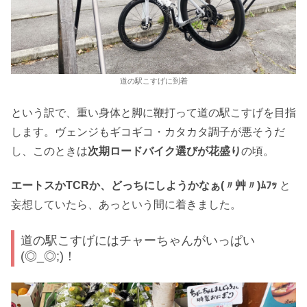
道の駅こすげに到着
という訳で、重い身体と脚に鞭打って道の駅こすげを目指
します。ヴェンジもギコギコ・カタカタ調子が悪そうだ
し、このときは
次期ロードバイク選びが花盛り
の頃。
エートスかTCRか、どっちにしようかなぁ(〃艸〃)ﾑﾌｯ
と
妄想していたら、あっという間に着きました。
道の駅こすげにはチャーちゃんがいっぱい
(◎_◎;)！