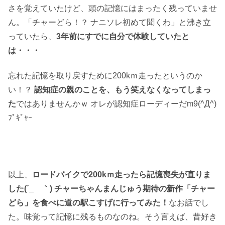
さを覚えていたけど、頭の記憶にはまったく残っていませ
ん。「チャーどら！？ ナニソレ初めて聞くわ」と沸き立
っていたら、
3年前にすでに自分で体験していたと
は・・・
忘れた記憶を取り戻すために200kｍ走ったというのか
い！？
認知症の親のことを、もう笑えなくなってしまっ
た
ではありませんかｗ オレが認知症ローディーだm9(^Д^)
ﾌﾟｷﾞｬｰ
以上、
ロードバイクで200kｍ走ったら記憶喪失が直りま
した(´_ゝ｀) チャーちゃんまんじゅう期待の新作「チャー
どら」を食べに道の駅こすげに行ってみた！
なお話でし
た。味覚って記憶に残るものなのね。そう言えば、昔好き