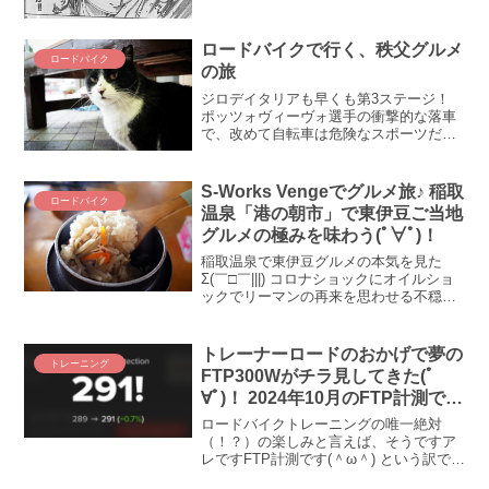
攻不落の壁なのです。そこで今回は、
30km/h...
ロードバイクで行く、秩父グルメ
ロードバイク
の旅
ジロデイタリアも早くも第3ステージ！
ポッツォヴィーヴォ選手の衝撃的な落車
で、改めて自転車は危険なスポーツだと
再認識でございます。さて、全体的に雨
模様だった先週の土曜日、行けるところ
まで行ってみようということで、スプリ
S-Works Vengeでグルメ旅♪ 稲取
ロードバイク
ンター君が前から行って...
温泉「港の朝市」で東伊豆ご当地
グルメの極みを味わう(ﾟ∀ﾟ)！
稲取温泉で東伊豆グルメの本気を見た
Σ(￣□￣|||) コロナショックにオイルショ
ックでリーマンの再来を思わせる不穏な
世の中ですが、そんなことより自転車乗
ろうぜ(ﾟ∀ﾟ)！ という訳で、本日は静岡県
伊東市を出発し稲取温泉をめざします。
トレーナーロードのおかげで夢の
トレーニング
うわっ、...
FTP300Wがチラ見してきた(ﾟ
∀ﾟ)！ 2024年10月のFTP計測で過
去最高（タイ）更新！
ロードバイクトレーニングの唯一絶対
（！？）の楽しみと言えば、そうですア
レですFTP計測です(＾ω＾) という訳で、
今月もこの日このときFTP計測の時間が