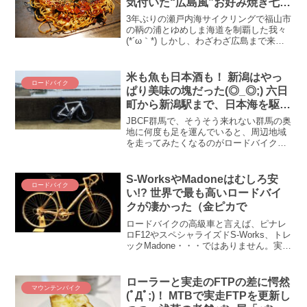
気付いた“広島風”お好み焼き七変
化
3年ぶりの瀬戸内海サイクリングで福山市
の鞆の浦とゆめしま海道を制覇した我々
(*´ω｀*) しかし、わざわざ広島まで来た
理由は他にもありました！ それが、心ゆ
くまで、お腹が満ち足りるまでお好み焼
きを食べることであります(・∀・) そうし
米も魚も日本酒も！ 新潟はやっ
ロードバイク
たら、...
ぱり美味の塊だった(◎_◎;) 六日
町から新潟駅まで、日本海を駆け
上がる土砂降りロードバイクライ
JBCF群馬で、そうそう来れない群馬の奥
ド！
地に何度も足を運んでいると、周辺地域
を走ってみたくなるのがロードバイク乗
りのサガというもの。という訳で、失意
のどん底に終わったJBCF群馬の翌日、ロ
ードバイクで憂さ晴らしをすることにし
S-WorksやMadoneはむしろ安
ロードバイク
ました。目的地は新潟駅！ 初めて走る新
い!? 世界で最も高いロードバイ
潟県は・・・何食べても美味かった(´_ゝ
クが凄かった（金ピカで
｀)
ロードバイクの高級車と言えば、ピナレ
ロF12やスペシャライズドS-Works、トレ
ックMadone・・・ではありません。実は
世界には、F12やS-Worksをはるかに超え
る、超高額のロードバイクがあるので
す。世界で最も高いロードバイクのお値
ローラーと実走のFTPの差に愕然
マウンテンバイク
段はどれくらいなのか！？ 世界最高金額
(ﾟДﾟ;)！ MTBで実走FTPを更新し
のロードバイクをご紹介します。