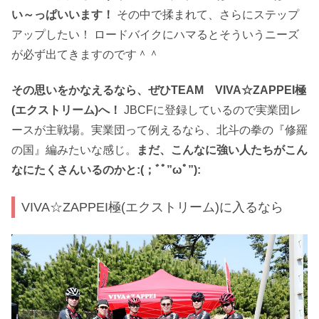
い～っぱいいます！
その中で揉まれて、さらにステップ
アップしたい！ ロードバイクにハマるとそういうニーズ
が必ず出てきますのです＾＾
その思いをかなえるなら、ぜひTEAM VIVA☆ZAPPEI極
(エクストリーム)へ！
JBCFに登録しているので実業団レ
ースが主戦場。実業団って例えるなら、北斗の拳の『修羅
の国』編みたいな感じ。
まだ、こんなに強い人たちがこん
なにたくさんいるのかと:(；ﾞﾟ”ωﾟ”):
VIVA☆ZAPPEI極(エクストリーム)に入るなら