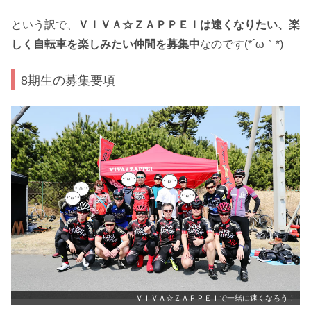
という訳で、
ＶＩＶＡ☆ＺＡＰＰＥＩは速くなりたい、楽
しく自転車を楽しみたい仲間を募集中
なのです(*´ω｀*)
8期生の募集要項
ＶＩＶＡ☆ＺＡＰＰＥＩで一緒に速くなろう！