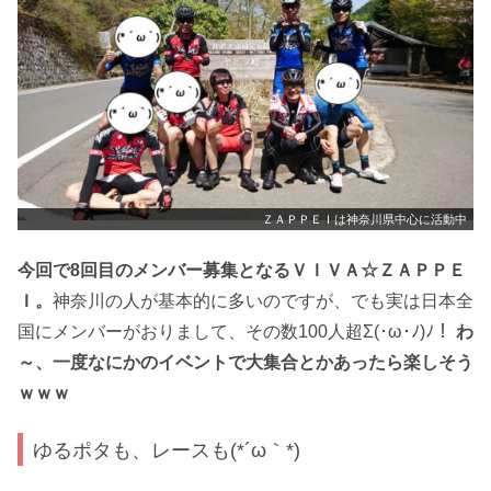
ＺＡＰＰＥＩは神奈川県中心に活動中
今回で8回目のメンバー募集となるＶＩＶＡ☆ＺＡＰＰＥ
Ｉ。
神奈川の人が基本的に多いのですが、でも実は日本全
国にメンバーがおりまして、その数100人超Σ(･ω･ﾉ)ﾉ！
わ
～、一度なにかのイベントで大集合とかあったら楽しそう
ｗｗｗ
ゆるポタも、レースも(*´ω｀*)