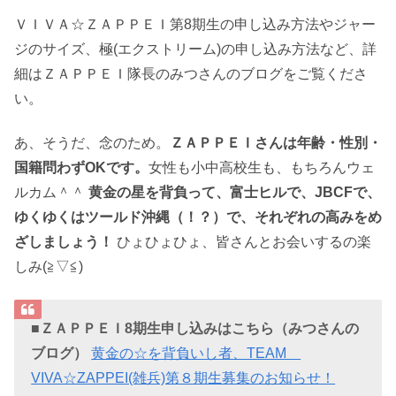
ＶＩＶＡ☆ＺＡＰＰＥＩ第8期生の申し込み方法やジャー
ジのサイズ、極(エクストリーム)の申し込み方法など、詳
細はＺＡＰＰＥＩ隊長のみつさんのブログをご覧くださ
い。
あ、そうだ、念のため。
ＺＡＰＰＥＩさんは年齢・性別・
国籍問わずOKです。
女性も小中高校生も、もちろんウェ
ルカム＾＾
黄金の星を背負って、富士ヒルで、JBCFで、
ゆくゆくはツールド沖縄（！？）で、それぞれの高みをめ
ざしましょう！
ひょひょひょ、皆さんとお会いするの楽
しみ(≧▽≦)
■ＺＡＰＰＥＩ8期生申し込みはこちら（みつさんの
ブログ）
黄金の☆を背負いし者、TEAM
VIVA☆ZAPPEI(雑兵)第８期生募集のお知らせ！