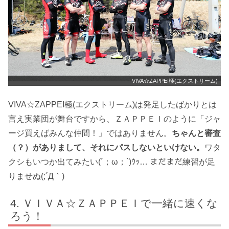
VIVA☆ZAPPEI極(エクストリーム)
VIVA☆ZAPPEI極(エクストリーム)は発足したばかりとは
言え実業団が舞台ですから、ＺＡＰＰＥＩのように「ジャ
ージ買えばみんな仲間！」ではありません。
ちゃんと審査
（？）がありまして、それにパスしないといけない。
ワタ
クシもいつか出てみたい(´；ω；`)ｳｯ… まだまだ練習が足
りませぬ(;´Д｀)
ＶＩＶＡ☆ＺＡＰＰＥＩで一緒に速くな
ろう！