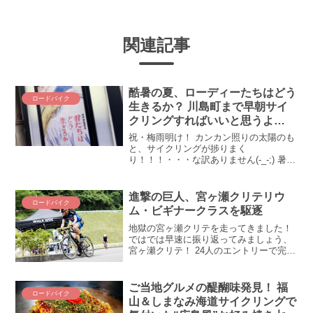
関連記事
酷暑の夏、ローディーたちはどう
ロードバイク
生きるか？ 川島町まで早朝サイ
クリングすればいいと思うよ
(´_ゝ｀)ｲｲｺﾄｲｯﾊﾟｲ
祝・梅雨明け！ カンカン照りの太陽のも
と、サイクリングが捗りまく
り！！！・・・な訳ありません(-_-;) 暑
い、暑いのだ。35℃を超える気温の中、
ピーカン晴れの天気のもと、ロードバイ
クで走っては命に関わります。走るなら
進撃の巨人、宮ヶ瀬クリテリウ
ロードバイク
朝もしくは夕方のみ。そうなると行ける
ム・ビギナークラスを駆逐
場所が激しく限られてくるのよね
ぇ。。。そんなアナタとワタクシにお勧
地獄の宮ヶ瀬クリテを走ってきました！
めしたいのが都心からもっと近い農村、
ではでは早速に振り返ってみましょう、
僕が大好き川島町です(´_ゝ｀)
宮ヶ瀬クリテ！ 24人のエントリーで完走
者わずか7人の激サバイバルレースだった
宮ヶ瀬クリテ・ビギナークラス。完走率
29%の激闘を振り返ります！※写真撮
ご当地グルメの醍醐味発見！ 福
ロードバイク
影：バスさん 早朝...
山＆しまなみ海道サイクリングで