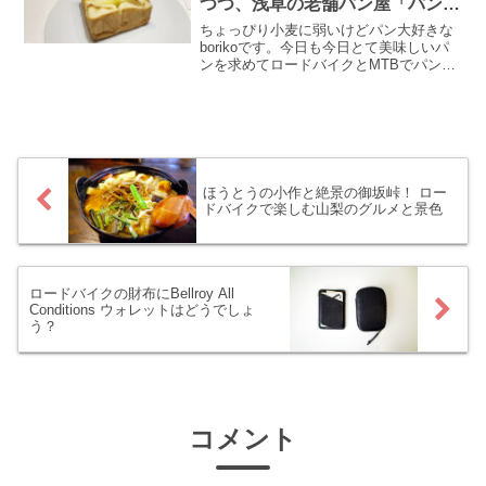
つつ、浅草の老舗パン屋「パンの
ペリカン」に行ってみた！
ちょっぴり小麦に弱いけどパン大好きな
borikoです。今日も今日とて美味しいパ
ンを求めてロードバイクとMTBでパン屋
巡りに繰り出します。向かった先は戦前
から続く老舗パン屋として有名な浅草の
「パンのペリカン」！ おぉ、これはシン
プルで飽きの来ない味で、思わずFTPも
更新してしまいそうです(ﾟДﾟ;)
ほうとうの小作と絶景の御坂峠！ ロー
ドバイクで楽しむ山梨のグルメと景色
ロードバイクの財布にBellroy All
Conditions ウォレットはどうでしょ
う？
コメント