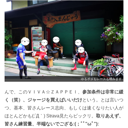
ゆるポタもレースも嗜みます
んで、このＶＩＶＡ☆ＺＡＰＰＥＩ、
参加条件は非常に緩
く（笑）、ジャージを買えばいいだけ
という。とは言いつ
つ、基本、皆さんレース志向、もしくは速くなりたい人が
ほとんどかも(;´Д｀) Strava見たらビックリ。
取りあえず、
皆さん練習量、半端ないでござる:(；ﾞﾟ”ωﾟ”):