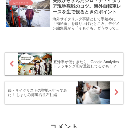
失敗から学んだジロ・デ・イタリ
ロードバイク
戦するために日...
ア現地観戦のコツ。海外自転車レ
ースを生で観るときのポイント
海外サイクリング事情として手始めに
「補給食」を取り上げたところ、デゲメ
ン編集長から「そもそも、どうやって海
外で現地観戦するか書いたほうがいいの
では？」と指摘されました。なるほど、
それはごもっとも(;´Д｀) という訳で、北
部方面のジロ・デ・...
直帰率が低すぎたら、Google Analytics
トラッキングIDが重複してるかも！？
続・サイクリストの聖地へ行ってみ
た！ しまなみ海道右往左往編
コメント