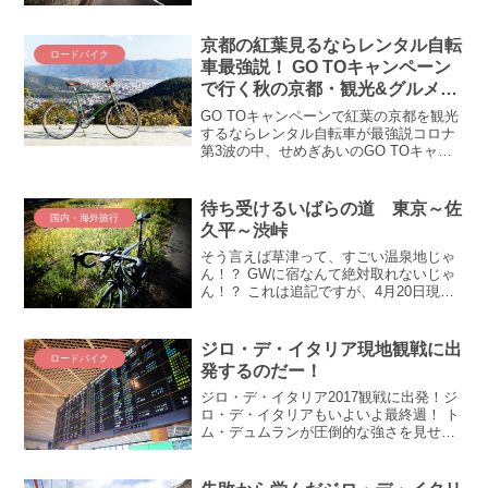
初心者／初級者にふさわしい脚力のなさ
を痛感。先月初挑戦したヤビツ峠でも、
中級者への入口という40分切りは当然な
京都の紅葉見るならレンタル自転
ロードバイク
がら果たせずｗ獲得標高...
車最強説！ GO TOキャンペーン
で行く秋の京都・観光&グルメス
ポット
GO TOキャンペーンで紅葉の京都を観光
するならレンタル自転車が最強説コロナ
第3波の中、せめぎあいのGO TOキャン
ペーンですが、今しか見れない風景があ
るのも事実。特に、京都の紅葉はちょう
ど今が見ごろです。と言う訳で、新型コ
待ち受けるいばらの道 東京～佐
国内・海外旅行
ロナのリスクを避...
久平～渋峠
そう言えば草津って、すごい温泉地じゃ
ん！？ GWに宿なんて絶対取れないじゃ
ん！？ これは追記ですが、4月20日現
在、無事（何とか）宿をゲットできまし
た。当初希望していた停泊地の草津では
ありませんが、まぁ渋峠にそれなりに近
ジロ・デ・イタリア現地観戦に出
ロードバイク
い長野県小諸市にて宿...
発するのだー！
ジロ・デ・イタリア2017観戦に出発！ジ
ロ・デ・イタリアもいよいよ最終週！ ト
ム・デュムランが圧倒的な強さを見せて
おりまして、勝利の行方が非常に気にな
る。。。という訳で、かねてより予定に
入れていたジロ・デ・イタリア2017を観