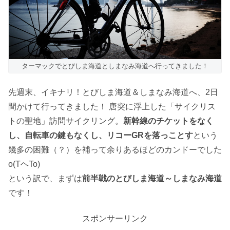
ターマックでとびしま海道としまなみ海道へ行ってきました！
先週末、イキナリ！とびしま海道＆しまなみ海道へ、2日
間かけて行ってきました！ 唐突に浮上した「サイクリス
トの聖地」訪問サイクリング。
新幹線のチケットをなく
し、自転車の鍵もなくし、リコーGRを落っことす
という
幾多の困難（？）を補って余りあるほどのカンドーでした
o(TヘTo)
という訳で、まずは
前半戦のとびしま海道～しまなみ海道
です！
スポンサーリンク