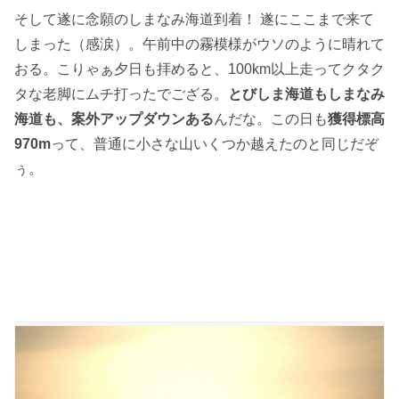
そして遂に念願のしまなみ海道到着！ 遂にここまで来て
しまった（感涙）。午前中の霧模様がウソのように晴れて
おる。こりゃぁ夕日も拝めると、100km以上走ってクタク
タな老脚にムチ打ったでござる。
とびしま海道もしまなみ
海道も、案外アップダウンある
んだな。この日も
獲得標高
970m
って、普通に小さな山いくつか越えたのと同じだぞ
ぅ。