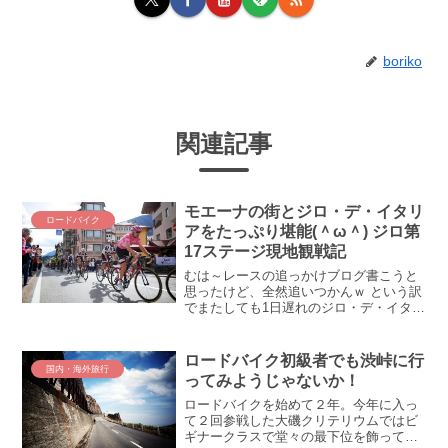
boriko
関連記事
モエーナの街とジロ・デ・イタリ
ロードバイク
アをたっぷり堪能(＾ω＾) ジロ第
17ステージ現地観戦記
むは～レースの追っかけブログ書こうと
思ったけど、全然追いつかんｗ という訳
でまたしても1日遅れのジロ・デ・イタリ
ア・レポート！ 第17ステージをゴール手
前のモエーナで観戦したよ！ デゲメン大
歓喜、モエーナはイイゾ！16ステージの
ロードバイク初級者でも渋峠に行
国内・海外旅行
あと、ボルミ...
ってみようじゃないか！
ロードバイクを始めて２年。今年に入っ
て２回参戦した大磯クリテリウムではビ
ギナークラスで堂々の最下位を飾って、