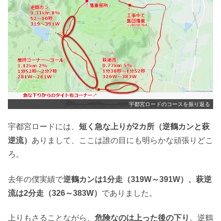
宇都宮ロードのコースを振り返る
宇都宮ロードには、
短く急な上りが2カ所（逆鶴カンと萩
逆流）
ありまして、ここは誰の目にも明らかな頑張りどこ
ろ。
去年の僕実績で
逆鶴カンは1分走（319W～391W）、萩逆
流は2分走（326～383W）
でありました。
上りもさることながら、
危険なのは上った後の下り
。逆鶴