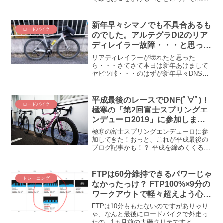
フレーム・・・違います！ ホイー
ル・・・違います！ コンポ・・・違うそ
うじゃない(# ﾟДﾟ) それらはお金を「かけ
新年早々シマノでも不具合あるも
ロードバイク
る」じゃなく「...
のでした。アルテグラDi2のリア
ディレイラー故障・・・と思った
ら、壊れていたのはシフターでし
リアディレイラーが壊れたと思った
た
ら・・・さてさて本日は新年あけまして
ヤビツ峠・・・のはずが新年早々DNSな
お話。あらまぁ、我がTCRのアルテグラ
Di2、寒さに負けたか動かくなってしまっ
たよ(・_・;) 面白いのは、一部機能に制
平成最後のレースでDNF(ﾟ∀ﾟ)！
ロードバイク
限はあるものの...
極寒の「第2回富士スプリングエ
ンデューロ2019」に参加しまし
た
極寒の富士スプリングエンデューロに参
加してきた！おっと、これが平成最後の
ブログ記事かも！？ 平成を締めくくるの
は、4月27日（土）に行われた「富士スプ
リングエンデューロ」！ も～ぅ、寒くて
死ぬかと思いました(*´ω｀) そんな激寒・
FTPは60分維持できるパワーじゃ
トレーニング
富士スプ...
なかったっけ？ FTP100%×9分の
ワークアウトで軽々超えよう心拍
の限界(＾ω＾)
FTPは10分ももたないのですがありゃり
ゃ、なんと最後にロードバイクで外走っ
たの、1ヵ月前の大磯クリテですと