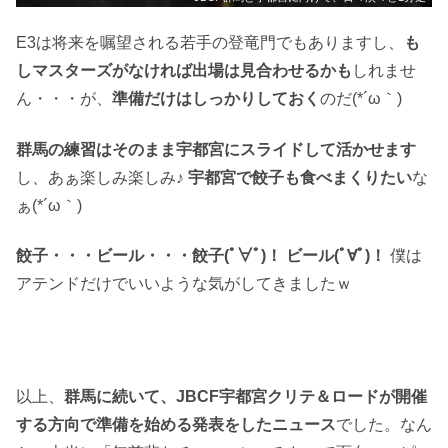
E3は将来を嘱望される若手の登竜門でもありますし、
も
しマスターズがなければ出場は見合わせるかも
しれませ
ん・・・が、
準備だけはしっかりしておく
のだ(*´ω｀)
群馬の練習はそのまま宇都宮にスライドして活かせます
し、あぁ楽しみ楽しみ♪
宇都宮で餃子も食べまくりたい
な
ぁ(*´ω｀)
餃子・・・ビール・・・餃子(ﾟ∀ﾟ)！ ビール(ﾟ∀ﾟ)！
僕は
アテンドだけでいいような気がしてきましたｗ
以上、
群馬に続いて、JBCF宇都宮クリテ＆ロードが開催
する方向で準備を始める発表をしたニュース
でした。なん