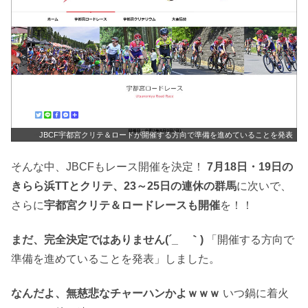
JBCF宇都宮クリテ＆ロードが開催する方向で準備を進めていることを発表
そんな中、JBCFもレース開催を決定！
7月18日・19日の
きらら浜TTとクリテ、23～25日の連休の群馬
に次いで、
さらに
宇都宮クリテ＆ロードレースも開催
を！！
まだ、完全決定ではありません(´_ゝ｀)
「開催する方向で
準備を進めていることを発表」しました。
なんだよ、無慈悲なチャーハンかよｗｗｗ
いつ鍋に着火