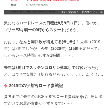
JBCF宇都宮ロードのスケジュール
気になる
ロードレースの日程は8月9日（日）
。僕のカテ
ゴリー
E3は朝一の9時からスタート
だそう。
おおぅ、
なんと周回数が増えてる(＠_＠;)！
去年（2019
年）は3周でしたが、
今年（2020年）は5周
予定だって。
しかもレース時間がわずか1時間・・・。
去年は3周目でスッテンコロリン落車して67位
だったけ
ど、はてさて5周走り切れるだろうか。。。(；ﾟдﾟ)ｺﾞｸﾘ…
2019年の宇都宮ロード参戦記
参考までに去年のJBCF宇都宮ロード参戦記をば。思い出
すだけでお尻の古傷がうずきます(~_~;)