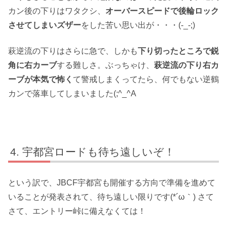
カン後の下りはワタクシ、
オーバースピードで後輪ロック
させてしまいズザー
をした苦い思い出が・・・(-_-;)
萩逆流の下りはさらに急で、しかも
下り切ったところで鋭
角に右カーブ
する難しさ。ぶっちゃけ、
萩逆流の下り右カ
ーブが本気で怖く
て警戒しまくってたら、何でもない逆鶴
カンで落車してしまいました(;^_^A
宇都宮ロードも待ち遠しいぞ！
という訳で、JBCF宇都宮も開催する方向で準備を進めて
いることが発表されて、待ち遠しい限りです(*´ω｀) さて
さて、エントリー峠に備えなくては！