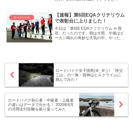
(◎_◎;)（⇒参考記事）。ちょっと気を抜
くとガチでロードバイク乗らなくなりま
すが、それでもローラーはほぼ毎日回し
【速報】第6回EQAクリテリウム
ロードバイク
てます。FTPに一...
で表彰台に上りました！
今日は「第6回 EQAクリテリウム in 熊
谷」だったのです。朝は大雨、午後はピ
ーカン晴れの奇妙な天気の中、やった、
やりましたよ！ 遂に表彰台に乗りまし
た！！ デゲンコルプさんが・・・(-_-;)。
取り急ぎ速報でお伝えします！ EQAクリ
テ...
ロードバイク女子憤死(＠_＠;)！「秩父
三山」の一角・両神山ヒルクライムに
挑んでみた！
ロードバイク初心者・中級者・上級者
の違いはデータで分かる！ 2020年6月
の月間走行距離を振り返ってみた