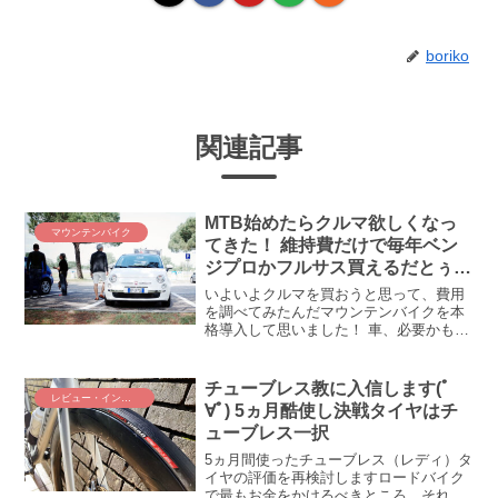
boriko
関連記事
MTB始めたらクルマ欲しくなっ
マウンテンバイク
てきた！ 維持費だけで毎年ベン
ジプロかフルサス買えるだとぅ
(；ﾟДﾟ)!?
いよいよクルマを買おうと思って、費用
を調べてみたんだマウンテンバイクを本
格導入して思いました！ 車、必要かもし
れない・・・なぜなら、自走ダルいじゃ
ん(*´∀｀)ﾊﾊﾊ という訳で、車を導入する
にあたって、まずどれくらい費用がかか
チューブレス教に入信します(ﾟ
レビュー・インプレ
るのか、ざっ...
∀ﾟ) 5ヵ月酷使し決戦タイヤはチ
ューブレス一択
5ヵ月間使ったチューブレス（レディ）タ
イヤの評価を再検討しますロードバイク
で最もお金をかけるべきところ。それは