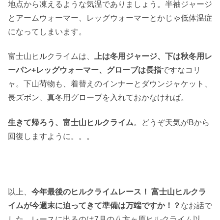
地点から凍えるような気温でありましょう。半袖ジャージ
とアームウォーマー、レッグウォーマーとかじゃ低体温症
になってしまいます。
富士山ヒルクライムは、
上は冬用ジャージ、下は秋冬用レ
ーパン+レッグウォーマー、グローブは長指
ですなコリ
ャ。下山荷物も、着替えのインナーとダウンジャケット、
長ズボン、真冬用グローブを入れておかなければ。
生きて帰ろう、富士山ヒルクライム
。どうぞ天気がBから
回復しますように。。。
以上、
今年最後のヒルクライムレース！ 富士山ヒルクラ
イムが今週末に迫ってきて準備は万端ですか！？
なお話で
した。レースに出るのは7月の八方ヶ原ヒルクライム以