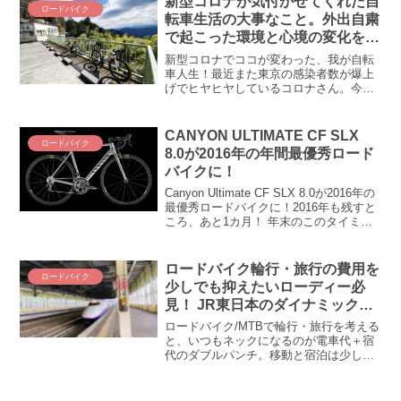
新型コロナが気付かせてくれた自
ロードバイク
に出ます。皆々様、どうぞ良いお盆休み
転車生活の大事なこと。外出自粛
を～
で起こった環境と心境の変化を振
り返る
新型コロナでココが変わった、我が自転
車人生！最近また東京の感染者数が爆上
げでヒヤヒヤしているコロナさん。今の
ところ、6月19日に「県境をまたぐ移動」
が東京含む全国で解除されるはず・・・(-
_-;) 終わるのかどうかはさておき、僕ら
CANYON ULTIMATE CF SLX
ロードバイク
のこの半年...
8.0が2016年の年間最優秀ロード
バイクに！
Canyon Ultimate CF SLX 8.0が2016年の
最優秀ロードバイクに！2016年も残すと
ころ、あと1カ月！ 年末のこのタイミン
グは流行語や「今年の漢字」が発表され
るなど、1年を締めくくる時期でもありま
す。という訳で、201...
ロードバイク輪行・旅行の費用を
ロードバイク
少しでも抑えたいローディー必
見！ JR東日本のダイナミックレ
ールパックが凄い（凄い
ロードバイク/MTBで輪行・旅行を考える
と、いつもネックになるのが電車代＋宿
代のダブルパンチ。移動と宿泊は少しで
も安くお買い得にして、浮いた費用でそ
の土地土地の名物・名菓を楽しむことが
できたらどんなにいいことか・・・とい