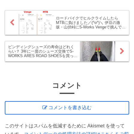
う、輪行派な我らローディー/MTBerに超
朗報(ﾟ∀ﾟ)！ えぇ、JR東日本のダイナミ
ックレールパックって安すぎませんか、
ロードバイクでヒルクライムしたら
ちょっと物凄く(◎_◎;)！！
MTBに負けました／(^o^)＼ 伊豆の激
坂・山伏峠にS-Works Vengeで挑んでみ
た！
ビンディングシューズの寿命はどれく
らい？ 3年に一度のシューズ交換でS-
WORKS ARES ROAD SHOESを買って
みた！
コメント
コメントを書き込む
このサイトはスパムを低減するために Akismet を使って