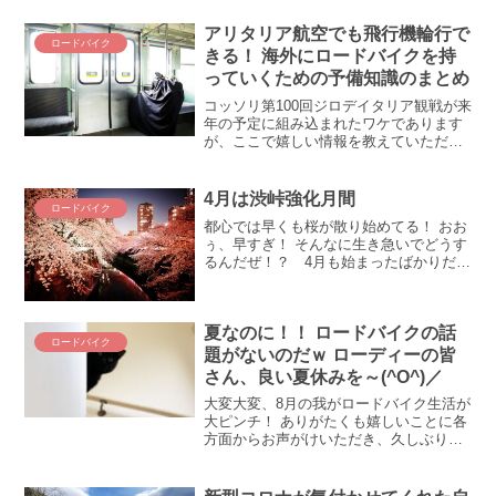
アリタリア航空でも飛行機輪行で
ロードバイク
きる！ 海外にロードバイクを持
っていくための予備知識のまとめ
コッソリ第100回ジロデイタリア観戦が来
年の予定に組み込まれたワケであります
が、ここで嬉しい情報を教えていただき
ました！ ななんと、超過料金なしで飛行
機輪行できるんだって！ ぬは～、これで
ステルヴィオ峠もゾンコラン山も上り放
4月は渋峠強化月間
ロードバイク
題(;´∀｀)ア...
都心では早くも桜が散り始めてる！ おお
ぅ、早すぎ！ そんなに生き急いでどうす
るんだぜ！？ 4月も始まったばかりだと
いうのに、今年の桜はどれくらい楽しめ
るのでしょうか？ 毎年、この季節が来る
たびに日本に戻ってきた喜びを噛みしめ
夏なのに！！ ロードバイクの話
るだけに、名残惜...
ロードバイク
題がないのだｗ ローディーの皆
さん、良い夏休みを～(^O^)／
大変大変、8月の我がロードバイク生活が
大ピンチ！ ありがたくも嬉しいことに各
方面からお声がけいただき、久しぶりの
お盆繁忙期。もう本当に感謝感謝でござ
いますm(_ _)m。精一杯頑張ろう。とい
う訳で、少しの間、ブログネタ探しの旅