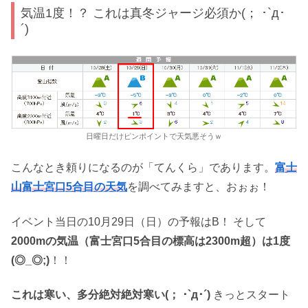
気温1度！？ これは真冬ジャージ必須か(； ･`д･
´)
日曜日だけピンポイントで天気悪そうｗ
こんなとき頼りになるのが「てんくら」であります。
富士
山富士宮口5合目の天気
を調べてみますと、おぉぉ！
イベント当日の10月29日（日）の予報はB！ そして
2000mの気温（富士宮口5合目の標高は2300m超）は1度
(◎_◎;)
！！
これは寒い、多分絶対絶対寒い(； ･`д･´)
きっとスタート