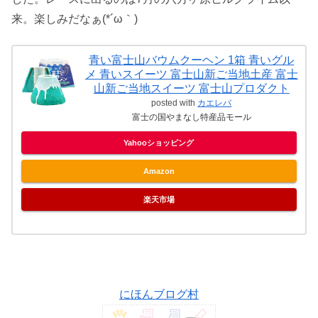
来。楽しみだなぁ(*´ω｀)
青い富士山バウムクーヘン 1箱 青いグル
メ 青いスイーツ 富士山新ご当地土産 富士
山新ご当地スイーツ 富士山プロダクト
posted with
カエレバ
富士の国やまなし特産品モール
Yahooショッピング
Amazon
楽天市場
にほんブログ村