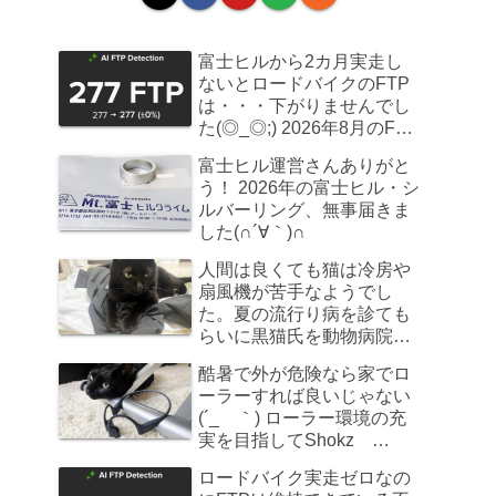
富士ヒルから2カ月実走し
ないとロードバイクのFTP
は・・・下がりませんでし
た(◎_◎;) 2026年8月のFTP
計測
富士ヒル運営さんありがと
う！ 2026年の富士ヒル・シ
ルバーリング、無事届きま
した(∩´∀｀)∩
人間は良くても猫は冷房や
扇風機が苦手なようでし
た。夏の流行り病を診ても
らいに黒猫氏を動物病院へ
連れていきました
酷暑で外が危険なら家でロ
ーラーすれば良いじゃない
(´_ゝ｀) ローラー環境の充
実を目指してShokz
OpenRun Pro 2を買ってみ
ロードバイク実走ゼロなの
た