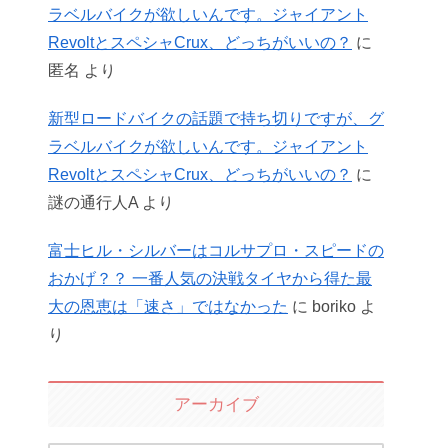
ラベルバイクが欲しいんです。ジャイアント
RevoltとスペシャCrux、どっちがいいの？
に
匿名
より
新型ロードバイクの話題で持ち切りですが、グ
ラベルバイクが欲しいんです。ジャイアント
RevoltとスペシャCrux、どっちがいいの？
に
謎の通行人A
より
富士ヒル・シルバーはコルサプロ・スピードの
おかげ？？ 一番人気の決戦タイヤから得た最
大の恩恵は「速さ」ではなかった
に
boriko
よ
り
アーカイブ