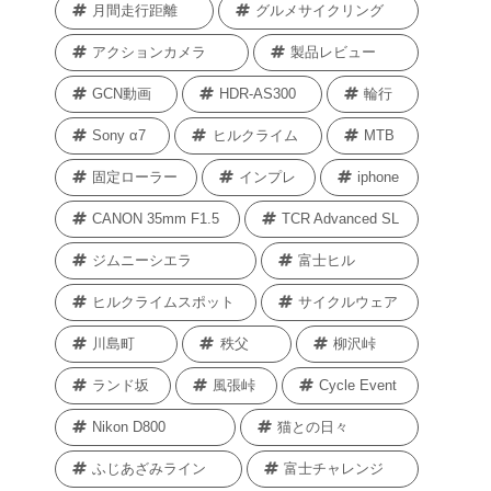
月間走行距離
グルメサイクリング
アクションカメラ
製品レビュー
GCN動画
HDR-AS300
輪行
Sony α7
ヒルクライム
MTB
固定ローラー
インプレ
iphone
CANON 35mm F1.5
TCR Advanced SL
ジムニーシエラ
富士ヒル
ヒルクライムスポット
サイクルウェア
川島町
秩父
柳沢峠
ランド坂
風張峠
Cycle Event
Nikon D800
猫との日々
ふじあざみライン
富士チャレンジ