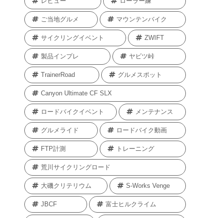
レビュー
ローラー練
ご当地グルメ
マウンテンバイク
サイクリングイベント
ZWIFT
製品インプレ
ヤビツ峠
TrainerRoad
グルメスポット
Canyon Ultimate CF SLX
ロードバイクイベント
メンテナンス
グルメライド
ロードバイク動画
FTP計測
トレーニング
荒川サイクリングロード
大磯クリテリウム
S-Works Venge
JBCF
富士ヒルクライム