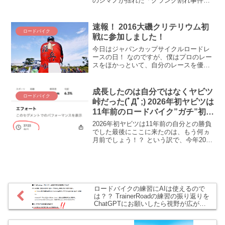
のシマノが揺れた「クランク割れ事件」
を会社が認めたのが去年2023年のことで
した。あれから1年、「無償点検プログラ
ム」の発表と実施でユーザーもショップ
速報！ 2016大磯クリテリウム初
ロードバイク
もズコーッヽ(・ω・)/となって、アメリ
戦に参加しました！
カでは集団訴訟まで起こされたのは記憶
に新しいであります（その後進展ないけ
今日はジャパンカップサイクルロードレ
ど）。そんな渦中のシマノクランクを点
ースの日！ なのですが、僕はプロのレー
検し、必要に応じて交換手続きを行うシ
スをほかっといて、自分のレースを優先
ョップが、なんとシマノ御大から「出
してしまいました(;´Д｀) 2016年大磯クリ
禁」を食らったんですと(◎_◎;) なん
テリウム初戦を速報でレポート！！
で、どうして！？ てゆーか、このクラン
boriko、クッソ弱ぇぇええｗｗｗｗ
成長したのは自分ではなくヤビツ
ク問題、まだ続いてるのね、このまま収
ロードバイク
2016...
峠だった(ﾟДﾟ;) 2026年初ヤビツは
束するのかしら。。。
11年前のロードバイク”ガチ”初心
者の自分と同じタイムでした
2026年初ヤビツは11年前の自分との勝負
でした最後にここに来たのは、もう何ヵ
月前でしょう！？ という訳で、今年2026
年第1回目のヤビツ詣でにようやく行くこ
とができました！ うぉ、ヤビツ、年々斜
度が上がってるじゃん(ﾟДﾟ;)！2026年...
ロードバイクの練習にAIは使えるので
は？？ TrainerRoadの練習の振り返りを
ChatGPTにお願いしたら視野が広がる
気がします