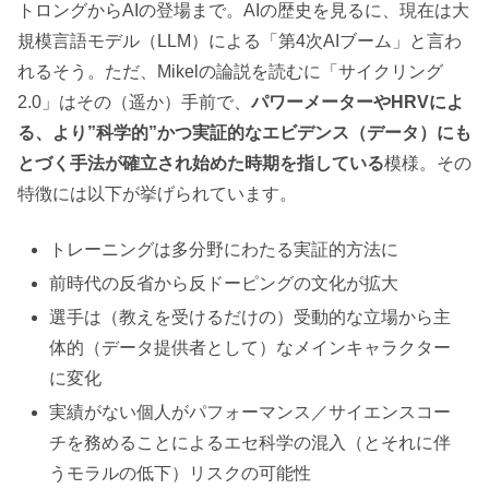
トロングからAIの登場まで。AIの歴史を見るに、現在は大
規模言語モデル（LLM）による「第4次AIブーム」と言わ
れるそう。ただ、Mikelの論説を読むに「サイクリング
2.0」はその（遥か）手前で、
パワーメーターやHRVによ
る、より”科学的”かつ実証的なエビデンス（データ）にも
とづく手法が確立され始めた時期を指している
模様。その
特徴には以下が挙げられています。
トレーニングは多分野にわたる実証的方法に
前時代の反省から反ドーピングの文化が拡大
選手は（教えを受けるだけの）受動的な立場から主
体的（データ提供者として）なメインキャラクター
に変化
実績がない個人がパフォーマンス／サイエンスコー
チを務めることによるエセ科学の混入（とそれに伴
うモラルの低下）リスクの可能性