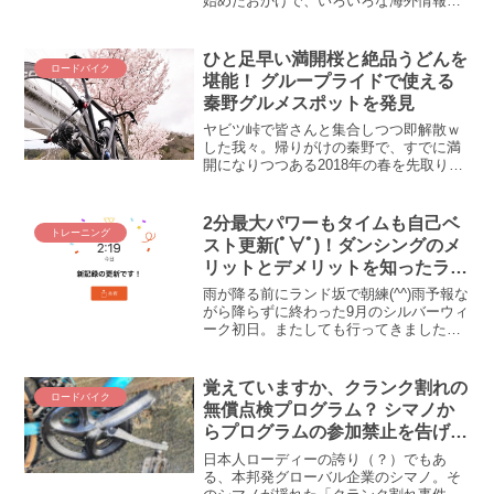
始めたおかげで、いろいろな海外情報に
触れるようになりました。おかげで、
「へぇ～」と思うような新出単語や表現
を学ぶことができ、語学の勉強にもなる
ひと足早い満開桜と絶品うどんを
ロードバイク
自転車は一石二鳥(*...
堪能！ グループライドで使える
秦野グルメスポットを発見
ヤビツ峠で皆さんと集合しつつ即解散ｗ
した我々。帰りがけの秦野で、すでに満
開になりつつある2018年の春を先取りし
てまいりましたぞ(*´ω｀*) 秦野の桜とグ
ルメをご紹介します＾＾蓑毛大日堂のし
だれ桜が見事(*´ω｀*)下りは寒いし危険な
2分最大パワーもタイムも自己ベ
トレーニング
ので...
スト更新(ﾟ∀ﾟ)！ダンシングのメ
リットとデメリットを知ったラン
ド坂
雨が降る前にランド坂で朝練(^^)雨予報な
がら降らずに終わった9月のシルバーウィ
ーク初日。またしても行ってきました、
ランド坂！ あなたも好きねぇ(´_ゝ｀) 好
きなワケねーだろ(# ﾟДﾟ)！ という訳で、
通算3回目のランド坂を振り返ります...
覚えていますか、クランク割れの
ロードバイク
無償点検プログラム？ シマノか
らプログラムの参加禁止を告げら
れたショップがあるそうです
日本人ローディーの誇り（？）でもあ
る、本邦発グローバル企業のシマノ。そ