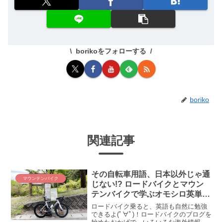
borikoをフォローする
boriko
関連記事
その自転車用語、日本以外じゃ通
マウンテンバイク
じない!? ロードバイクとマウン
テンバイクで学ぶオモシロ英単語
&英語表現
ロードバイク乗ると、英語も自然に勉強
できるよ(ﾟ∀ﾟ)！ロードバイクのブログを