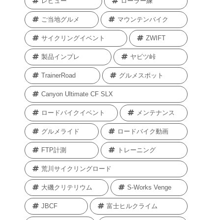
レビュー
ローラー練
ご当地グルメ
マウンテンバイク
サイクリングイベント
ZWIFT
製品インプレ
ヤビツ峠
TrainerRoad
グルメスポット
Canyon Ultimate CF SLX
ロードバイクイベント
メンテナンス
グルメライド
ロードバイク動画
FTP計測
トレーニング
荒川サイクリングロード
大磯クリテリウム
S-Works Venge
JBCF
富士ヒルクライム