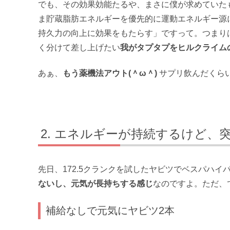
でも、その効果効能たるや、まさに僕が求めていた
ま貯蔵脂肪エネルギーを優先的に運動エネルギー源
持久力の向上に効果をもたらす」ですって。つまり
く分けて差し上げたい
我がタプタプをヒルクライム
あぁ、
もう薬機法アウト(＾ω＾)
サプリ飲んだくら
エネルギーが持続するけど、
先日、172.5クランクを試したヤビツでベスパハ
ないし、元気が長持ちする感じ
なのですよ。ただ、
補給なしで元気にヤビツ2本