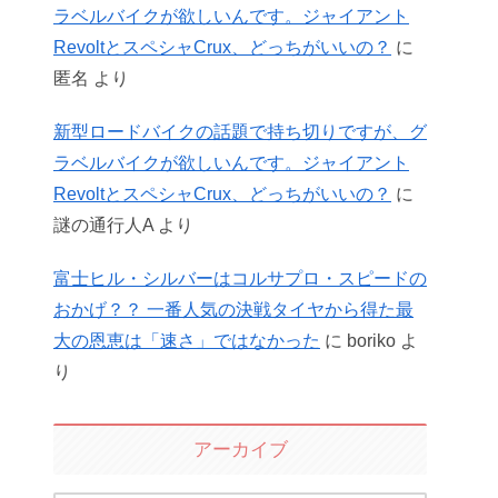
ラベルバイクが欲しいんです。ジャイアント
RevoltとスペシャCrux、どっちがいいの？
に
匿名
より
新型ロードバイクの話題で持ち切りですが、グ
ラベルバイクが欲しいんです。ジャイアント
RevoltとスペシャCrux、どっちがいいの？
に
謎の通行人A
より
富士ヒル・シルバーはコルサプロ・スピードの
おかげ？？ 一番人気の決戦タイヤから得た最
大の恩恵は「速さ」ではなかった
に
boriko
よ
り
アーカイブ