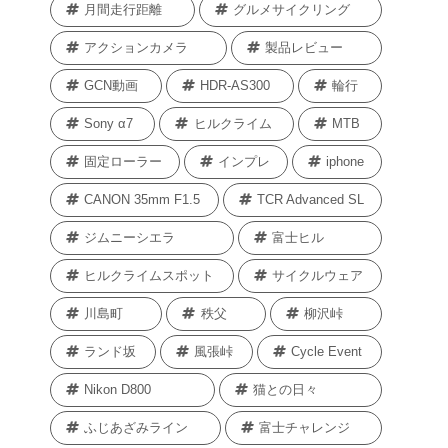
月間走行距離
グルメサイクリング
アクションカメラ
製品レビュー
GCN動画
HDR-AS300
輪行
Sony α7
ヒルクライム
MTB
固定ローラー
インプレ
iphone
CANON 35mm F1.5
TCR Advanced SL
ジムニーシエラ
富士ヒル
ヒルクライムスポット
サイクルウェア
川島町
秩父
柳沢峠
ランド坂
風張峠
Cycle Event
Nikon D800
猫との日々
ふじあざみライン
富士チャレンジ