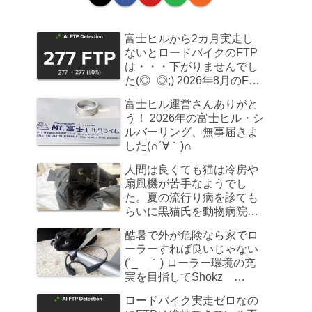
富士ヒルから2カ月実走し
ないとロードバイクのFTP
は・・・下がりませんでし
た(◎_◎;) 2026年8月のFTP
計測
富士ヒル運営さんありがと
う！ 2026年の富士ヒル・シ
ルバーリング、無事届きま
した(∩´∀｀)∩
人間は良くても猫は冷房や
扇風機が苦手なようでし
た。夏の流行り病を診ても
らいに黒猫氏を動物病院へ
連れていきました
酷暑で外が危険なら家でロ
ーラーすれば良いじゃない
(´_ゝ｀) ローラー環境の充
実を目指してShokz
OpenRun Pro 2を買ってみ
ロードバイク実走ゼロなの
た