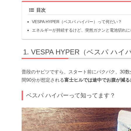
目次
VESPA HYPER（ベスパ ハイパー）って何だい？
エネルギーが持続するけど、突然ガクンと電池切れに
VESPA HYPER（ベスパ ハ
普段のヤビツですら、スタート前にパクパク、30
間90分が想定される
富士ヒルでは途中でお腹が減る
ベスパ ハイパーって知ってます？