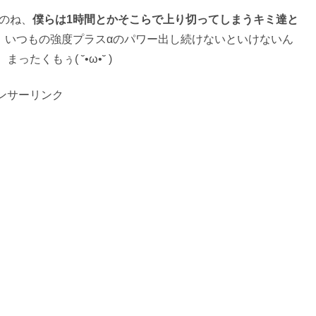
のね、
僕らは1時間とかそこらで上り切ってしまうキミ達と
、いつもの強度プラスαのパワー出し続けないといけないん
くもぅ( ˘•ω•˘ )
ンサーリンク