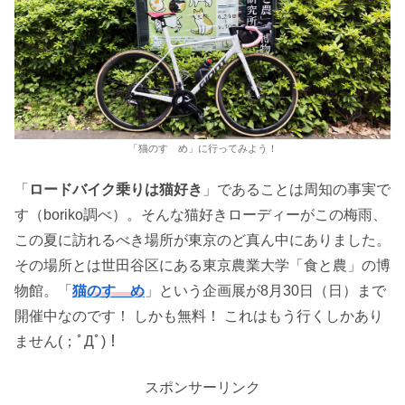
「猫のすゝめ」に行ってみよう！
「
ロードバイク乗りは猫好き
」であることは周知の事実で
す（boriko調べ）。そんな猫好きローディーがこの梅雨、
この夏に訪れるべき場所が東京のど真ん中にありました。
その場所とは世田谷区にある東京農業大学「食と農」の博
物館。「
猫のすゝめ
」という企画展が8月30日（日）まで
開催中なのです！ しかも無料！ これはもう行くしかあり
ません(；ﾟДﾟ)！
スポンサーリンク