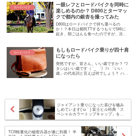
こと！ ロードバイクとMTBをどうやって
一眼レフとロードバイクを同時に
ロードバイク
クルマに積載したらいいんだべ？？ 教え
楽しめるのか？ D800とターマッ
てGCN！
クで都内の銀杏を撮ってみた
D800はロードバイクで持ち運べるの
か！？本日は都民TTするつもりで5時に
起き、朝ごはんも食べたのですが、次に
気づいたときは午前11時＾＾；）しょう
がないので、6日の彩湖にD800を持って
いけるかのテストを兼ねて、一眼レフ担
もしもロードバイク乗りが四十肩
ロードバイク
いで都内の紅葉を...
になったら
突然ですが、皆さん、いい歳ですか？ ワ
タシはいい歳です（ ´_ゝ`）ﾌｯ 「いい
歳」の代名詞と言えば何でしょう？ ハ
ゲ？白髪？薄毛？ いいえ違います。年齢
そのものが名前になった「四十肩」こそ
がオジサンの象徴！ という訳で、ワタク
シ四十肩にな...
ジャイアント乗りになった喜びを嚙み
しめています(´ω｀) 富士ヒル特典「ス
ペシャルカラートップキャップ」を
TCRに取り付けてみた！
TCR軽量化の秘密兵器が遂に到着！ 半