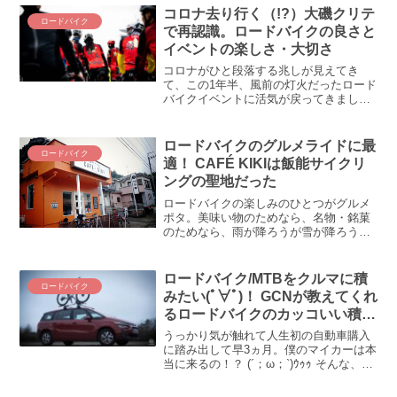
(◎_◎;)！？ 十和田湖は青森県で・・・
コロナ去り行く（!?）大磯クリテ
ロードバイク
良かったよね！？ なお話です。
で再認識。ロードバイクの良さと
イベントの楽しさ・大切さ
コロナがひと段落する兆しが見えてき
て、この1年半、風前の灯火だったロード
バイクイベントに活気が戻ってきまし
た。大磯クリテで感じたロードバイクの
良さ、イベントの楽しさ、遠くへ出かけ
ることの醍醐味を振り返ります。
ロードバイクのグルメライドに最
ロードバイク
適！ CAFÉ KIKIは飯能サイクリ
ングの聖地だった
ロードバイクの楽しみのひとつがグルメ
ポタ。美味い物のためなら、名物・銘菓
のためなら、雨が降ろうが雪が降ろうが
行くのがピチパンの男気！ という訳で、
土砂降りになった土曜日、自転車界隈で
有名な飯能のCAFÉ KIKIに行ってきまし
ロードバイク/MTBをクルマに積
ロードバイク
た！飯能アタッ...
みたい(ﾟ∀ﾟ)！ GCNが教えてくれ
るロードバイクのカッコいい積載
方法！
うっかり気が触れて人生初の自動車購入
に踏み出して早3ヵ月。僕のマイカーは本
当に来るの！？ (´；ω；`)ｳｩｩ そんな、い
つ来るとも分からないワガクルマの一番
の用途と言えば、もちろん自転車を運ぶ