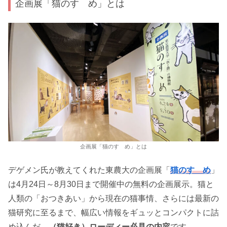
企画展「猫のすゝめ」とは
企画展「猫のすゝめ」とは
デゲメン氏が教えてくれた東農大の企画展「
猫のすゝめ
」
は4月24日～8月30日まで開催中の無料の企画展示。猫と
人類の「おつきあい」から現在の猫事情、さらには最新の
猫研究に至るまで、幅広い情報をギュッとコンパクトに詰
め込んだ、
（猫好き）ローディー必見の内容
です。