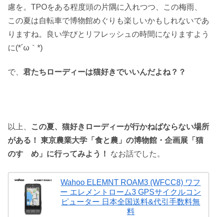
慮を。TPOをある程度頭の片隅に入れつつ、この梅雨、
この夏は自転車で博物館めぐりも楽しいかもしれないであ
りますね。良い学びとリフレッシュの時間になりますよう
に(*´ω｀*)
で、
君たちローディーは猫好きでいいんだよね？？
以上、
この夏、猫好きローディーが行かねばならない場所
がある！ 東京農業大学「食と農」の博物館・企画展「猫
のすゝめ」に行ってみよう！
なお話でした。
Wahoo ELEMNT ROAM3 (WFCC8) ワフ
ー エレメントローム3 GPSサイクルコン
ピューター 日本全国送料&代引手数料無
料