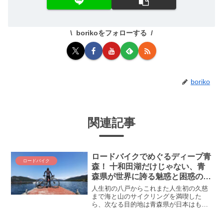
borikoをフォローする
boriko
関連記事
ロードバイクでめぐるディープ青
ロードバイク
森！ 十和田湖だけじゃない、青
森県が世界に誇る魅惑と困惑のデ
スティネーション
人生初の八戸からこれまた人生初の久慈
まで海と山のサイクリングを満喫した
ら、次なる目的地は青森県が日本はもち
ろん世界に誇る観光地を訪問だ！ えぇ、
キリストの墓、青森にあるのかよ