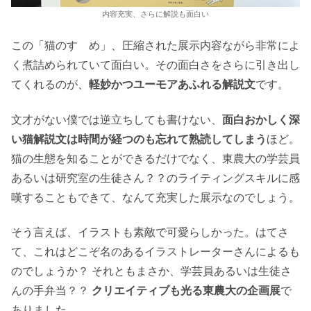
内容充実、さらに解説も面白い
この「猫のすゝめ」、圧縮された展示内容ながら非常によ
く煮詰められていて面白い。その面白さをさらに引き出し
てくれるのが、
軽妙かつユーモアあふれる解説文
です。
文才がない僕では逆立ちしても書けない、
面白おかしく深
い猫解説文は時間が経つのも忘れて熟読してしまう
ほど。
猫の生態を知ることができるだけでなく、東農大の学芸員
あるいは研究室の生徒さん？？のライティングスキルに感
嘆することもできて、なんて充実した展示なのでしょう。
そう言えば、イラストも素敵で可愛らしかった。はてさ
て、これはどこぞ名のあるイラストレーターさんによるも
のでしょうか？ それともまさか、学芸員あるいは生徒さ
んの手弁当？？
クリエイティブも光る東農大の企画展
で
ありました。