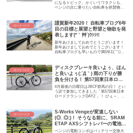
∀ﾟ)！
になるトピック。かくいうワタクシも、
ベンジの次に乗りたい自転車を絶賛物色
中です。そんな中、我らがGCNが、やは
りこの人達も気になるのでしょう、ロー
ドバイクの次の流行をドンピシャで取り
謹賀新年2020！ 自転車ブログ6年
ロードバイク
上げていました。GCNが取り上げる、ロ
目の目標と展望と野望と物欲を発
ードバイクの次のビッグウェーブと
表します(*｀艸´)ｳｼｼ!!
は！？
新年あけましておめでとうございます！
新年あけましておめでとうございます！
自転車ブログも早いもので満5年Σ(￣□
￣|||) 2013年にロードバイク始めてから満
7年であります。という訳で、2020年、
令和2年の当自転車ブログ的目標と野望
ディスクブレーキ良いよぅ、ほん
ロードバイク
と...
と良いよぅ(;´Д｀) 雨の下りが勝
負を分ける！ 第57回東日本ロー
ドクラシックDAY2 E2を振り返
4月最後の日曜日はJBCF群馬の日！ とい
る
う訳で参加してきました「第57回東日本
ロードクラシックDAY2 」！ ひぇ～、我
らがE2のレースのときだけピンポイント
で土砂降りで低体温症で死ぬかと思った(;
´Д｀) 極寒群馬CSCの記録を振り返りま
S-Works Vengeが変速しない
ロードバイク
す！
(◎_◎;)！ そうなる前に、SRAM
ETAP AXSシフトレバーの電池を
交換
ベンジの電動コンポはバッテリー交換大