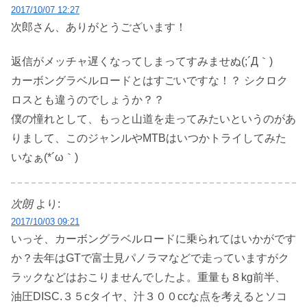
2017/10/07 12:27
次郎さん、ありがとうございます！
返信がメッチャ遅くなってしまってすみませぬ(;´Д｀)
カーボングラベルロードとはすごいですな！？ シクロク
ロスとも違うのでしょうか？？
僕の憧れとして、もっと山道を走ってみたいというのがあ
りまして、このジャンルやMTBはいつかトライしてみた
いなぁ(*´ω｀)
次朗
より:
2017/10/03 09:21
いっそ、カーボングラベルロードに乗られてはいかがです
か？去年はGTで富士見パノラマなどで走っていますがク
ラックなどはおこりませんでしたよ。重量も８kg前半、
油圧DISC.３５cタイヤ、汁３００ccな点を考えるとソコ