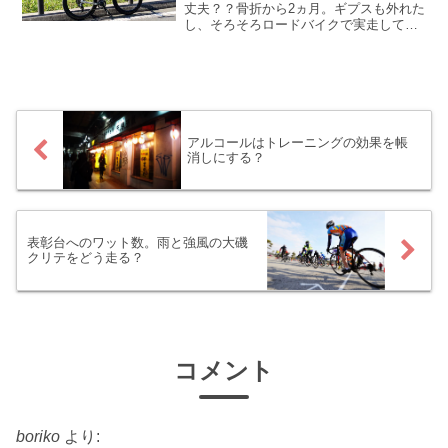
丈夫？？骨折から2ヵ月。ギプスも外れた
し、そろそろロードバイクで実走しても
良いはず！ 久しぶりにベンジで実走でき
るとあって、今からワクワク(*´ω｀) と、
その前にちゃんとシッカリ確認したい。
ベンジのSR...
アルコールはトレーニングの効果を帳
消しにする？
表彰台へのワット数。雨と強風の大磯
クリテをどう走る？
コメント
boriko
より: