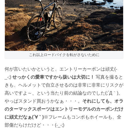
これ以上ロードバイクを転がさないために
何が言いたいかというと、エントリーカーボンは頑丈(-
_-;)
せっかくの愛車ですから扱いは大切に！
写真を撮ると
きも、ヘルメットで自立させるのは非常に非常にリスクが
高いですよ～、という当たり前の結論なのでした(;´Д｀)。
やっぱスタンド買おうかなぁ・・・。
それにしても、オラ
のターマックスポーツはエントリーモデルのカーボンだけ
に頑丈だなぁ(´∀｀)
※フレームもコンポもホイールも、全
部傷だらけだけど・・・(-_-;)