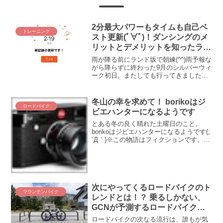
2分最大パワーもタイムも自己ベ
トレーニング
スト更新(ﾟ∀ﾟ)！ダンシングのメ
リットとデメリットを知ったラン
ド坂
雨が降る前にランド坂で朝練(^^)雨予報な
がら降らずに終わった9月のシルバーウィ
ーク初日。またしても行ってきました、
ランド坂！ あなたも好きねぇ(´_ゝ｀) 好
きなワケねーだろ(# ﾟДﾟ)！ という訳で、
通算3回目のランド坂を振り返ります...
冬山の幸を求めて！ borikoはジ
ロードバイク
ビエハンターになるようです
とある冬の良く晴れた土曜日のこと。
borikoはジビエハンターになるようです(;
´Д｀)※この物語はフィクションです。登
場する人物・団体・名称等は架空であ
り、実在のものとは関係ありません。
youは本日は何する予定！？風強く、気温
は低めなが...
次にやってくるロードバイクのト
マウンテンバイク
レンドとは！？ 乗るしかない、
GCNが予測するロードバイク業
界の次のビッグウェーブに(ﾟ
ロードバイクの次なる流行は、誰もが気