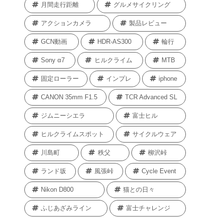
月間走行距離
グルメサイクリング
アクションカメラ
製品レビュー
GCN動画
HDR-AS300
輪行
Sony α7
ヒルクライム
MTB
固定ローラー
インプレ
iphone
CANON 35mm F1.5
TCR Advanced SL
ジムニーシエラ
富士ヒル
ヒルクライムスポット
サイクルウェア
川島町
秩父
柳沢峠
ランド坂
風張峠
Cycle Event
Nikon D800
猫との日々
ふじあざみライン
富士チャレンジ