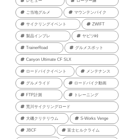
レビュー
ローラー練
ご当地グルメ
マウンテンバイク
サイクリングイベント
ZWIFT
製品インプレ
ヤビツ峠
TrainerRoad
グルメスポット
Canyon Ultimate CF SLX
ロードバイクイベント
メンテナンス
グルメライド
ロードバイク動画
FTP計測
トレーニング
荒川サイクリングロード
大磯クリテリウム
S-Works Venge
JBCF
富士ヒルクライム