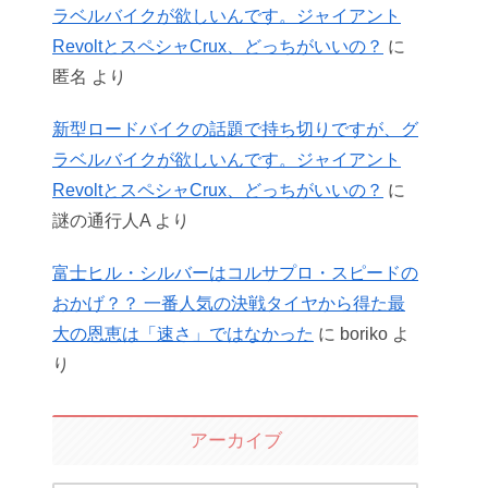
ラベルバイクが欲しいんです。ジャイアント
RevoltとスペシャCrux、どっちがいいの？
に
匿名
より
新型ロードバイクの話題で持ち切りですが、グ
ラベルバイクが欲しいんです。ジャイアント
RevoltとスペシャCrux、どっちがいいの？
に
謎の通行人A
より
富士ヒル・シルバーはコルサプロ・スピードの
おかげ？？ 一番人気の決戦タイヤから得た最
大の恩恵は「速さ」ではなかった
に
boriko
よ
り
アーカイブ