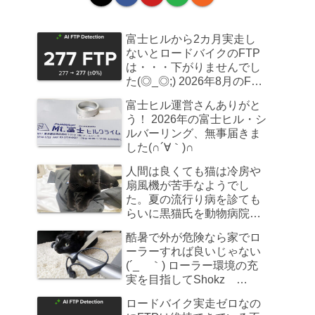
富士ヒルから2カ月実走し
ないとロードバイクのFTP
は・・・下がりませんでし
た(◎_◎;) 2026年8月のFTP
計測
富士ヒル運営さんありがと
う！ 2026年の富士ヒル・シ
ルバーリング、無事届きま
した(∩´∀｀)∩
人間は良くても猫は冷房や
扇風機が苦手なようでし
た。夏の流行り病を診ても
らいに黒猫氏を動物病院へ
連れていきました
酷暑で外が危険なら家でロ
ーラーすれば良いじゃない
(´_ゝ｀) ローラー環境の充
実を目指してShokz
OpenRun Pro 2を買ってみ
ロードバイク実走ゼロなの
た