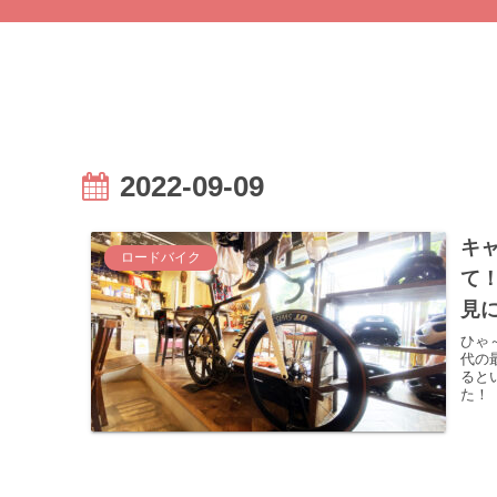
2022-09-09
キ
ロードバイク
て
見
ひゃ
代の
ると
た！