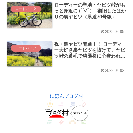
ローディーの聖地・ヤビツ峠がも
ロードバイク
っと身近に (ﾟ∀ﾟ)！ 復旧したばか
りの裏ヤビツ（県道70号線）を
ロードバイクで走ってきた
2023.04.05
祝・裏ヤビツ開通！！ ローディ
ロードバイク
ー大好き裏ヤビツを抜けて、ヤビ
ツ峠の蓑毛で淡墨桜に心奪われて
きた！
2022.04.02
にほんブログ村