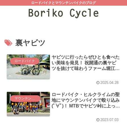
ロードバイクとマウンテンバイクのブログ
裏ヤビツ
ヤビツに行ったらぜひとも食べた
ロードバイク
い美味を発見！ 祝開通の裏ヤビ
ツを抜けて味わうファーム堀江の
絶品焼き芋！
2025.04.28
ロードバイク・ヒルクライムの聖
マウンテンバイク
地にマウンテンバイクで殴り込み
(ﾟ∀ﾟ)！ MTBでヤビツ峠に上って
みた（裏から）
2023.07.03