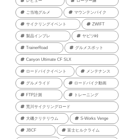
レビュー
ローラー練
ご当地グルメ
マウンテンバイク
サイクリングイベント
ZWIFT
製品インプレ
ヤビツ峠
TrainerRoad
グルメスポット
Canyon Ultimate CF SLX
ロードバイクイベント
メンテナンス
グルメライド
ロードバイク動画
FTP計測
トレーニング
荒川サイクリングロード
大磯クリテリウム
S-Works Venge
JBCF
富士ヒルクライム