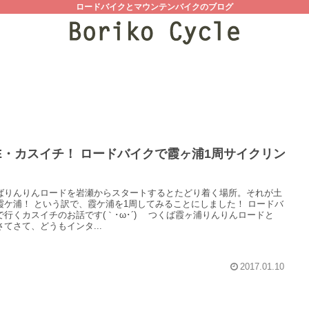
ロードバイクとマウンテンバイクのブログ
E・カスイチ！ ロードバイクで霞ヶ浦1周サイクリン
ばりんりんロードを岩瀬からスタートするとたどり着く場所。それが土
霞ケ浦！ という訳で、霞ケ浦を1周してみることにしました！ ロードバ
で行くカスイチのお話です(｀･ω･´)ゞ つくば霞ヶ浦りんりんロードと
さてさて、どうもインタ...
2017.01.10