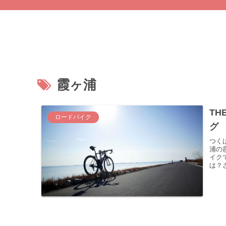
霞ヶ浦
TH
ロードバイク
グ
つく
浦の
イク
は？