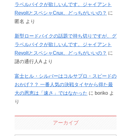
ラベルバイクが欲しいんです。ジャイアント
RevoltとスペシャCrux、どっちがいいの？
に
匿名
より
新型ロードバイクの話題で持ち切りですが、グ
ラベルバイクが欲しいんです。ジャイアント
RevoltとスペシャCrux、どっちがいいの？
に
謎の通行人A
より
富士ヒル・シルバーはコルサプロ・スピードの
おかげ？？ 一番人気の決戦タイヤから得た最
大の恩恵は「速さ」ではなかった
に
boriko
よ
り
アーカイブ