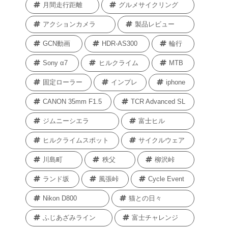
月間走行距離
グルメサイクリング
アクションカメラ
製品レビュー
GCN動画
HDR-AS300
輪行
Sony α7
ヒルクライム
MTB
固定ローラー
インプレ
iphone
CANON 35mm F1.5
TCR Advanced SL
ジムニーシエラ
富士ヒル
ヒルクライムスポット
サイクルウェア
川島町
秩父
柳沢峠
ランド坂
風張峠
Cycle Event
Nikon D800
猫との日々
ふじあざみライン
富士チャレンジ