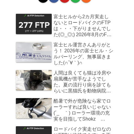
富士ヒルから2カ月実走し
ないとロードバイクのFTP
は・・・下がりませんでし
た(◎_◎;) 2026年8月のFTP
計測
富士ヒル運営さんありがと
う！ 2026年の富士ヒル・シ
ルバーリング、無事届きま
した(∩´∀｀)∩
人間は良くても猫は冷房や
扇風機が苦手なようでし
た。夏の流行り病を診ても
らいに黒猫氏を動物病院へ
連れていきました
酷暑で外が危険なら家でロ
ーラーすれば良いじゃない
(´_ゝ｀) ローラー環境の充
実を目指してShokz
OpenRun Pro 2を買ってみ
ロードバイク実走ゼロなの
た