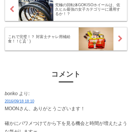
CYCPLUSのAS2 PRO携帯用電動ポンプ
究極の回転体GOKISOホイールは、佐
を買ってみました。
久ヒル最強の女子カテゴリーに通用す
るか！？
これで完璧！？ 対富士チャレ用補給
食！！(;´Д｀)
コメント
boriko
より:
2016/09/18 18:10
MOONさん、ありがとうございます！
確かにパワメつけてから下を見る機会と時間が増えたよう
な気がしますｗ