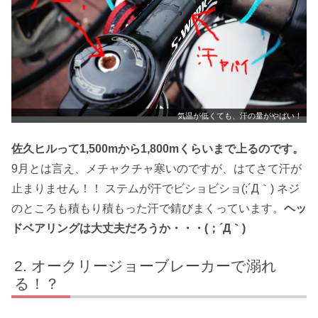
気温が低くても、汗の量がやばい！
佐久ヒルって1,500mから1,800mくらいまで上るのです。
9月とは言え、メチャクチャ寒いのですが、はてさて汗が
止まりません！！ ステムが汗でビショビショ(;´Д｀) ネジ
のところも積もり積もった汗で錆びまくっています。
ヘッ
ドベアリングは大丈夫だろうか・・・(；´Д｀)
オークリージョーブレーカーで溺れ
る！？