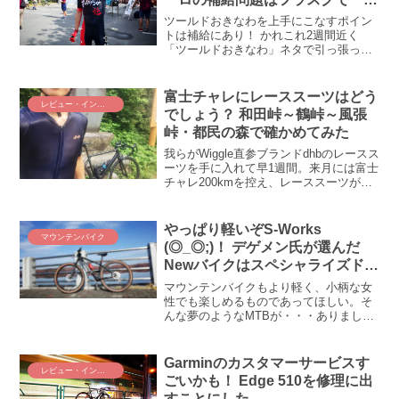
解決
ツールドおきなわを上手にこなすポイン
トは補給にあり！ かれこれ2週間近く
「ツールドおきなわ」ネタで引っ張って
きました。まさにネタの宝庫、いつもこ
んなにザクザク、ネタが湧いてくればい
いのに(;´Д｀) そうです、まだ続くんで
富士チャレにレーススーツはどう
レビュー・インプレ
す、“おきなわ”が...
でしょう？ 和田峠～鶴峠～風張
峠・都民の森で確かめてみた
我らがWiggle直参ブランドdhbのレースス
ーツを手に入れて早1週間。来月には富士
チャレ200kmを控え、レーススーツがロ
ングライドで使えるか、そもそも今の僕
の体力で200㎞走れるかなどなどを確かめ
に和田峠～鶴峠～風張峠を越える
やっぱり軽いぞS-Works
マウンテンバイク
200km...
(◎_◎;)！ デゲメン氏が選んだ
Newバイクはスペシャライズド
S-Works Epic HTでした
マウンテンバイクもより軽く、小柄な女
性でも楽しめるものであってほしい。そ
んな夢のようなMTBが・・・ありました
(*´ω｀) ロードバイクでおなじみスペシャ
ライズドが女性にやさしい、軽量マウン
テンバイクを販売しているではありませ
Garminのカスタマーサービスす
レビュー・インプレ
んか！ その名もS-Works Epic HT。軽さ
ごいかも！ Edge 510を修理に出
重視だけでS-Works Epic HTを購入して
すことにした