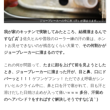
ジョーブレーカーの中に水（汗）が溜まります。。。
我が家のキッチンで実験してみたところ、結構溜まるんで
すな(ﾟДﾟ;)
佐久ヒルや普段のローラー練の汗の量は、ホン
トお見せできないのが残念なくらい大量で、
その何割かが
ジョーブレーカーに溜まるのです。
これの何が問題って、
たまに顔を上げて前を見ようとした
とき、ジョーブレーカーに溜まった汗が、目と鼻、口にド
バーッと！！！
ゲフンゲフンッ！ ただでさえ呼吸がシン
ドいヒルクライム中に、鼻と口を汗で塞がれて、目も汗と
溶けだした日焼け止めが入って痛いｗｗｗ
多分、汗留め
のヘアバンド？をすればすぐ解決しそうですな(;´Д｀)