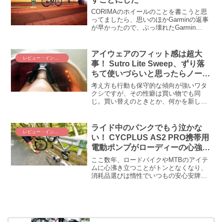
みました。
CORIMAのホイールのことを書こうと思
ってましたら、思いのほかGarminの返事
が早かったので、ぶっ壊れたGarmin
Edge 510の修理について書くであります(
ﾟДﾟ)ゞ12時間でGarmin Internationalから
返事！...
アイウェアのフィット感は超大
レビュー・インプレ
事！ Sutro Lite Sweep、ずり落
ちて使いづらいと思ったらノーズ
パッド交換するの忘れてました(;
考え方も行動も保守的な傾向が強いワタ
´Д｀)
クシですが、その性癖は買い物でも同
じ。買い替えのときとか、何かを新しく
新調するときは、だいたい最初に買った
（もしくは気に入った）ブランド・メー
カーのものしか選びません（特にタイヤ
ライド中のパンクでもう泣かな
レビュー・インプレ
とかフレームとか）。今回のお話もそん
い！ CYCPLUS AS2 PRO携帯用
な保守的傾向のお話。サングラスはね
電動ポンプがローディーの心強い
ぇ、最初に買ったオークリーを是が非で
味方になってくれそうです(ﾟ
も使い続けたいのでありますよ。
ここ数年、ロードバイクやMTBのアイテ
∀ﾟ)！
ムに心沸き立つことがトンとなくなり、
消耗品選びは惰性でいつもの安心安牌な
物ばかりを選んでおりました。そんな状
況にあって、おおぅ、これは久しくなか
った、ウキウキするような製品に出くわ
したかもしれません。出先でパンクした
ときにコレは絶対助かるはず。