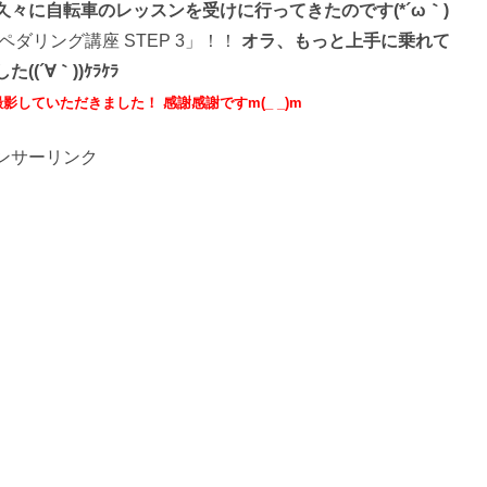
々に自転車のレッスンを受けに行ってきたのです(*´ω｀)
ダリング講座 STEP 3」！！
オラ、もっと上手に乗れて
´∀｀))ｹﾗｹﾗ
していただきました！ 感謝感謝ですm(_ _)m
ンサーリンク