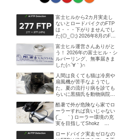
富士ヒルから2カ月実走し
ないとロードバイクのFTP
は・・・下がりませんでし
た(◎_◎;) 2026年8月のFTP
計測
富士ヒル運営さんありがと
う！ 2026年の富士ヒル・シ
ルバーリング、無事届きま
した(∩´∀｀)∩
人間は良くても猫は冷房や
扇風機が苦手なようでし
た。夏の流行り病を診ても
らいに黒猫氏を動物病院へ
連れていきました
酷暑で外が危険なら家でロ
ーラーすれば良いじゃない
(´_ゝ｀) ローラー環境の充
実を目指してShokz
OpenRun Pro 2を買ってみ
ロードバイク実走ゼロなの
た