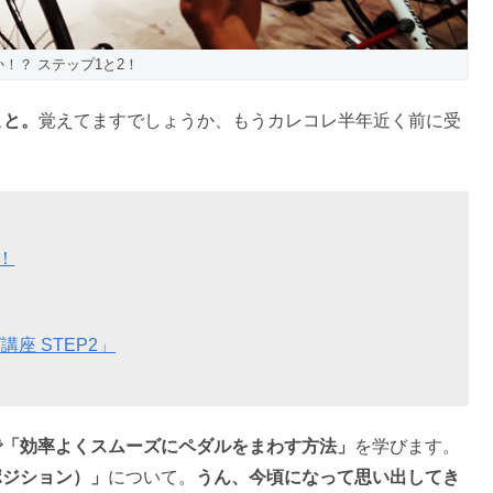
！？ ステップ1と2！
こと。
覚えてますでしょうか、もうカレコレ半年近く前に受
！
座 STEP2」
アで「効率よくスムーズにペダルをまわす方法」
を学びます。
ポジション）」
について。
うん、今頃になって思い出してき