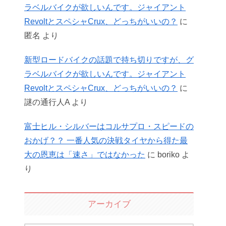
ラベルバイクが欲しいんです。ジャイアント
RevoltとスペシャCrux、どっちがいいの？
に
匿名
より
新型ロードバイクの話題で持ち切りですが、グ
ラベルバイクが欲しいんです。ジャイアント
RevoltとスペシャCrux、どっちがいいの？
に
謎の通行人A
より
富士ヒル・シルバーはコルサプロ・スピードの
おかげ？？ 一番人気の決戦タイヤから得た最
大の恩恵は「速さ」ではなかった
に
boriko
よ
り
アーカイブ