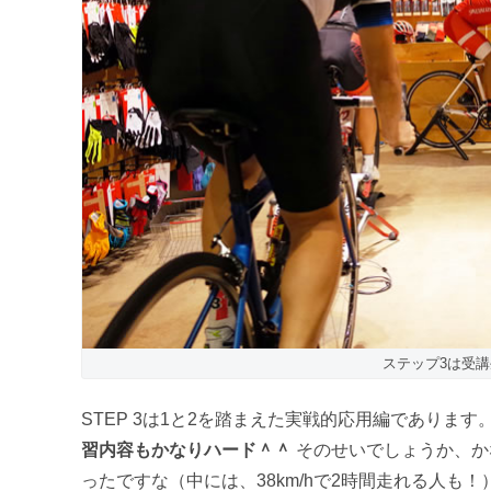
ステップ3は受講生
STEP 3は1と2を踏まえた実戦的応用編であります
習内容もかなりハード＾＾
そのせいでしょうか、か
ったですな（中には、38km/hで2時間走れる人も！