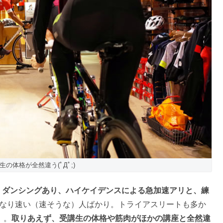
の体格が全然違う(ﾟДﾟ;)
。
ダンシングあり、ハイケイデンスによる急加速アリと、練
なり速い（速そうな）人ばかり。トライアスリートも多か
）。
取りあえず、受講生の体格や筋肉がほかの講座と全然違