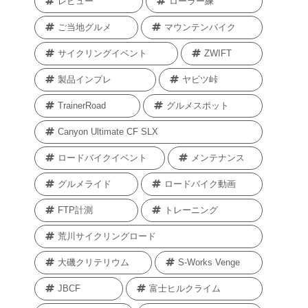
レビュー
ローラー練
ご当地グルメ
マウンテンバイク
サイクリングイベント
ZWIFT
製品インプレ
ヤビツ峠
TrainerRoad
グルメスポット
Canyon Ultimate CF SLX
ロードバイクイベント
メンテナンス
グルメライド
ロードバイク動画
FTP計測
トレーニング
荒川サイクリングロード
大磯クリテリウム
S-Works Venge
JBCF
富士ヒルクライム