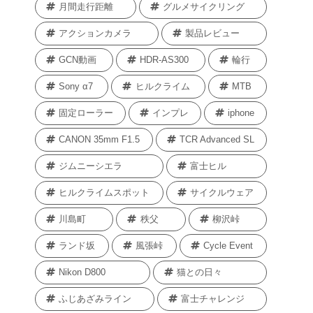
月間走行距離
グルメサイクリング
アクションカメラ
製品レビュー
GCN動画
HDR-AS300
輪行
Sony α7
ヒルクライム
MTB
固定ローラー
インプレ
iphone
CANON 35mm F1.5
TCR Advanced SL
ジムニーシエラ
富士ヒル
ヒルクライムスポット
サイクルウェア
川島町
秩父
柳沢峠
ランド坂
風張峠
Cycle Event
Nikon D800
猫との日々
ふじあざみライン
富士チャレンジ