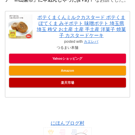
ポテくまくんミルクカスタード ポテくま
ぽてくま みそポテト 味噌ポテト 埼玉県
埼玉 秩父 お土産 土産 手土産 洋菓子 焼菓
子 カスタードケーキ
posted with
カエレバ
つるまい本舗
Yahooショッピング
Amazon
楽天市場
にほんブログ村