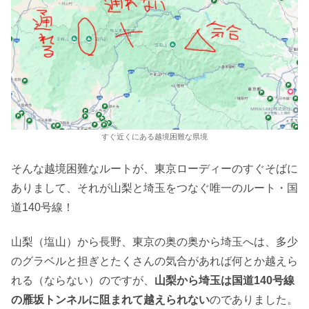
すぐ近くにある越境困難な県境
そんな越境困難なルートが、東京ローディーのすぐそばに
ありまして、それが山梨と埼玉をつなぐ唯一のルート・国
道140号線！
山梨（塩山）から長野、東京の奥の奥から埼玉へは、多少
のグラベルと担ぎとたくさんの気合があれば何とか越えら
れる（ならない）のですが、
山梨から埼玉は国道140号線
の雁坂トンネルに阻まれて越えられない
のでありました。