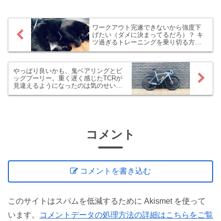
プデュエズ＝粟...
ワークアウト完遂できないから強度下
げたい（ダメに決まってるだろ）？ キ
ツ過ぎるトレーニングを乗り切る方法
をTRに聞きました
やっぱり良いかも、鬼ベアリングとビ
ッグプーリー。重く遅く感じたTCRが
見違えるようになったのは気のせいじ
ゃないかもしれません⁉
コメント
コメントを書き込む
このサイトはスパムを低減するために Akismet を使って
います。
コメントデータの処理方法の詳細はこちらをご覧