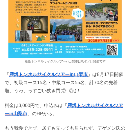
雁坂トンネルサイクルツアーin山梨市は8月17日開催です
「
雁坂トンネルサイクルツアーin山梨市
」は8月17日開催
で、初級コース15名・中級コース55名、計70名の先着
順。うわ、っすごい狭き門(◎_◎;)！
料金は3,000円で、申込みは「
雁坂トンネルサイクルツア
ーin山梨市
」のHPから。
もう我慢できず、居ても立っても居られず、デゲメン氏の