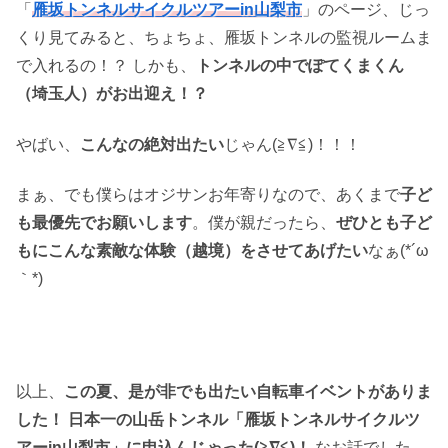
「
雁坂トンネルサイクルツアーin山梨市
」のページ、じっ
くり見てみると、ちょちょ、雁坂トンネルの監視ルームま
で入れるの！？ しかも、
トンネルの中でぽてくまくん
（埼玉人）がお出迎え！？
やばい、
こんなの絶対出たい
じゃん(≧∇≦)！！！
まぁ、でも僕らはオジサンお年寄りなので、あくまで
子ど
も最優先でお願いします
。僕が親だったら、
ぜひとも子ど
もにこんな素敵な体験（越境）をさせてあげたい
なぁ(*´ω
｀*)
以上、
この夏、是が非でも出たい自転車イベントがありま
した！ 日本一の山岳トンネル「雁坂トンネルサイクルツ
アーin山梨市」に申込んじゃった(≧∇≦)！
なお話でした。