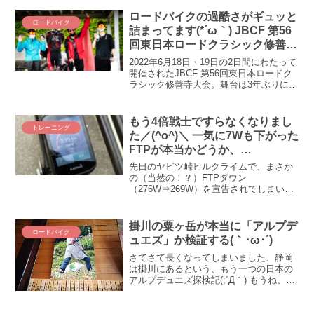
うするんですか！？ 来年のJBCFクラス
分けも発表されたことですし・・・っ
ロードバイクの過酷さがギュッと
ロードバイク
て、えぇ！？ ワタクシ降格ですか、E2か
詰まってます(*´ω｀) JBCF 第56
らE3へ(◎_◎;)！？ やばいうっかり計算
回東日本ロードクラシック修善寺
間違えたｗｗｗ もうE2戻れないよぅ
大会、ＺＡＰＰＥＩ極が参戦！
m9(^Д^)ﾌﾟｷﾞｬｰ
2022年6月18日・19日の2日間にわたって
開催されたJBCF 第56回東日本ロードク
ラシック修善寺大会。舞台は3年ぶりに復
活した伊豆修善寺の日本サイクルスポー
ツセンター（CSC）！ 屈指の難コースと
して知られる日本CSCで繰り広げられた
もう4倍戦士ですらなくなりまし
トレーニング
JBCF・トップアマチュアのレースで、Ｖ
た／(^o^)＼ 一気に7Wも下がった
ＩＶＡ☆ＺＡＰＰＥＩ極も活躍！ 出走し
FTPが本当かどうか、
た人のうちの半分も生き残れない過酷な
Trainerroadに聞いてみた！
サバイバルレースに耐え抜いたＺＡＰＰ
先日のヤビツ峠ヒルクライムで、まさか
ＥＩ極の奮闘を振り返ります。
の（当然の！？）FTPダウン
（276W⇒269W）を宣告されてしまい、
ヤケ酒が止まらないborikoですヽ(｀Д´#)ﾉ
ﾃﾔﾝﾃﾞﾊﾞﾛﾁｸｼｮｰ とは言っても、現実は
現実。269W、4倍以下の底辺実力を受け
掛川の粟ヶ岳が本当に「アルプデ
ロードバイク
入れなければなりますまい。あぁもぅ、
ュエズ」か検証する(｀･ω･´)
Trainerroadの設定直さなきゃ！
さてさて長くなってしまいました、静岡
は掛川にあるという、もう一つの日本の
アルプデュエズ探検記(;´Д｀) もうね、ほ
んと本家本元に怒られっど！ という恐い
もの見たさ（！？）で思い付いたこのサ
イクリングも今回が最終回。掛川のアル