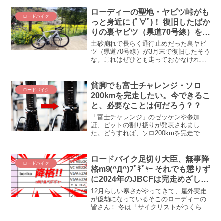
ローディーの聖地・ヤビツ峠がも
ロードバイク
っと身近に (ﾟ∀ﾟ)！ 復旧したばか
りの裏ヤビツ（県道70号線）をロ
ードバイクで走ってきた
土砂崩れで長らく通行止めだった裏ヤビ
ツ（県道70号線）が3月末で復旧したそう
な。これはぜひとも走っておかなければ
なりますまい(ﾟ∀ﾟ)！ という訳で、早速に
復旧したばかりの裏ヤビツを走ってきま
した！ ヤビツ峠の見所やグルメスポット
貧脚でも富士チャレンジ・ソロ
ロードバイク
などと併せてご紹介します。
200kmを完走したい。今できるこ
と、必要なことは何だろう？？
「富士チャレンジ」のゼッケンや参加
証、ピットの割り振りが発表されまし
た。どうすれば、ソロ200kmを完走でき
るのか？ 現在の実力を分析してみましょ
う。 富士チャレンジ・ソロ200km完走の
条件まず、完走の条件ですが、これがな
ロードバイク足切り大臣、無事降
ロードバイク
かなか厳しい！平...
格m9(^Д^)ﾌﾟｷﾞｬｰ それでも懲りず
に2024年のJBCFは完走めざして
頑張ります（マスターズで）
12月らしい寒さがやってきて、屋外実走
が億劫になっているそこのローディーの
皆さん！ 冬は「サイクリストがつくられ
る季節」、この時期に乗り込まなくてど