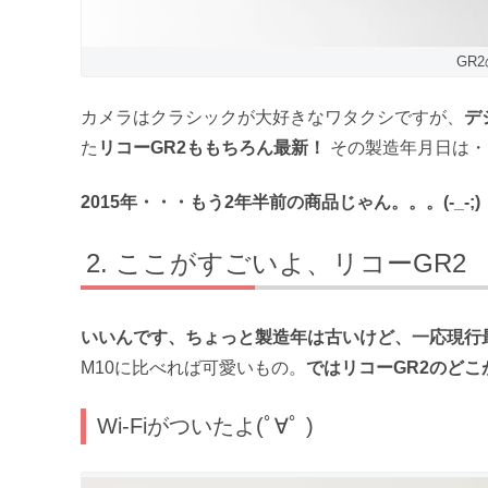
GR
カメラはクラシックが大好きなワタクシですが、
デ
た
リコーGR2ももちろん最新！
その製造年月日は・
2015年・・・もう2年半前の商品じゃん。。。(-_-;)
ここがすごいよ、リコーGR2
いいんです、ちょっと製造年は古いけど、一応現行
M10に比べれば可愛いもの。
ではリコーGR2のど
Wi-Fiがついたよ(ﾟ∀ﾟ )