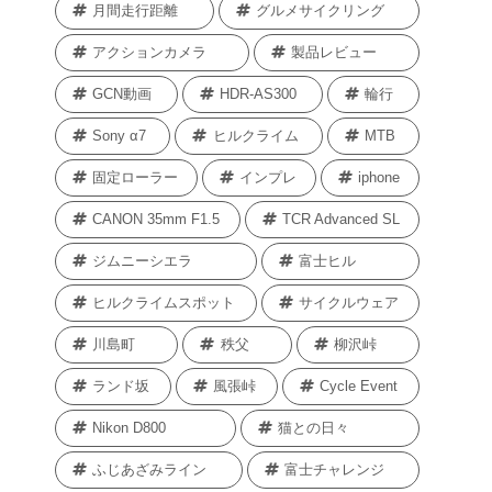
月間走行距離
グルメサイクリング
アクションカメラ
製品レビュー
GCN動画
HDR-AS300
輪行
Sony α7
ヒルクライム
MTB
固定ローラー
インプレ
iphone
CANON 35mm F1.5
TCR Advanced SL
ジムニーシエラ
富士ヒル
ヒルクライムスポット
サイクルウェア
川島町
秩父
柳沢峠
ランド坂
風張峠
Cycle Event
Nikon D800
猫との日々
ふじあざみライン
富士チャレンジ