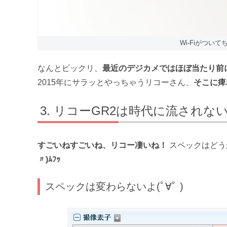
Wi-Fiがつい
なんとビックリ、
最近のデジカメではほぼ当たり前に
2015年にサラッとやっちゃうリコーさん、
そこに痺れる
リコーGR2は時代に流されな
すごいねすごいね、リコー凄いね！
スペックはどう
〃)ﾑﾌｯ
スペックは変わらないよ(ﾟ∀ﾟ )