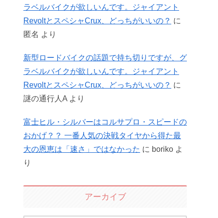
ラベルバイクが欲しいんです。ジャイアント
RevoltとスペシャCrux、どっちがいいの？
に
匿名
より
新型ロードバイクの話題で持ち切りですが、グ
ラベルバイクが欲しいんです。ジャイアント
RevoltとスペシャCrux、どっちがいいの？
に
謎の通行人A
より
富士ヒル・シルバーはコルサプロ・スピードの
おかげ？？ 一番人気の決戦タイヤから得た最
大の恩恵は「速さ」ではなかった
に
boriko
よ
り
アーカイブ