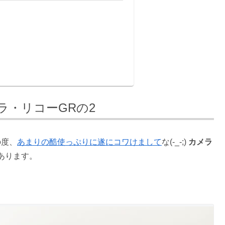
メラ・リコーGRの2
の度、
あまりの酷使っぷりに遂にコワけまして
な(-_-;)
カメラ
あります。