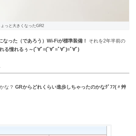
てちょっと大きくなったGR2
なった（であろう）Wi-Fiが標準装備！
それを2年半前の
憧れるぅ～(ﾟ∀ﾟ≡(ﾟ∀ﾟ≡ﾟ∀ﾟ)≡ﾟ∀ﾟ)
い
かな？
GRからどれくらい進歩しちゃったのかなｸﾞﾌﾌ(〃艸