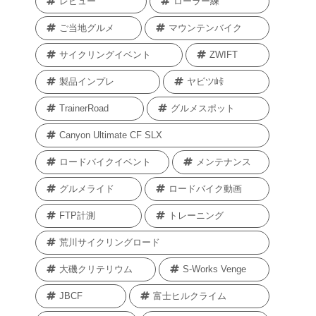
レビュー
ローラー練
ご当地グルメ
マウンテンバイク
サイクリングイベント
ZWIFT
製品インプレ
ヤビツ峠
TrainerRoad
グルメスポット
Canyon Ultimate CF SLX
ロードバイクイベント
メンテナンス
グルメライド
ロードバイク動画
FTP計測
トレーニング
荒川サイクリングロード
大磯クリテリウム
S-Works Venge
JBCF
富士ヒルクライム