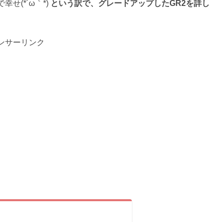
せ(*´ω｀*)
という訳で、グレードアップしたGR2を詳し
ンサーリンク