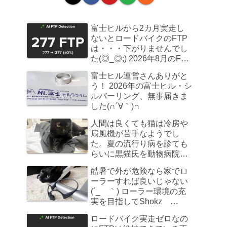
富士ヒルから2カ月実走し
ないとロードバイクのFTP
は・・・下がりませんでし
た(◎_◎;) 2026年8月のFTP
計測
富士ヒル運営さんありがと
う！ 2026年の富士ヒル・シ
ルバーリング、無事届きま
した(∩´∀｀)∩
人間は良くても猫は冷房や
扇風機が苦手なようでし
た。夏の流行り病を診ても
らいに黒猫氏を動物病院へ
連れていきました
酷暑で外が危険なら家でロ
ーラーすれば良いじゃない
(´_ゝ｀) ローラー環境の充
実を目指してShokz
OpenRun Pro 2を買ってみ
ロードバイク実走ゼロなの
た