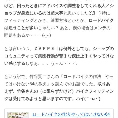
けど、困ったときにアドバイスや調整をしてくれる人／シ
ョップが身近にいるのは超大事
と思いました(;´Д｀) 特に
フィッティングとかさ、練習方法とかとか、
ロードバイク
は迷うことが多い
じゃない？ あと、僕の場合はメンテの
問題もあるか・・・(-_-;)
とは言いつつ、
ＺＡＰＰＥＩは例外としても、ショップの
コミュニティって集団行動が苦手な僕は上手くやってけな
い感じする
しなぁ。。。う～ん・・・。
という訳で、竹谷賢二さんの『ロードバイクの作法 やっ
てはいけない64の教え』を読んでのお話でした。
取りあ
えず、竹谷さんの（に限らずだけど）バイクフィッティン
グは受けてみようと思いますのです、ハイ(｀･ω･´)
ロードバイクの作法 やってはいけない64