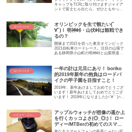
た！
キャップをTCRに取り付けますジャイア
ントで富士ヒル出たら、ぜひともやって
みたかったことがありました。それが、
富士ヒルの完走タイムに応じた「スペシ
ャルカラートップキャップ」を取り付け
オリンピックを生で観たい(ﾟ
ロードバイク
ること！ 今年の富士ヒ...
∀ﾟ)！ 明神峠・山伏峠は観戦でき
るの？
開催まで20日を切った東京オリンピック
2021自転車ロードレース。注目の山場で
ある静岡県小山町の明神峠と山梨県道志
村の山伏峠は沿道で観戦できるのか！？
7月5日時点の最新情報をお伝えします。
一年の計は元旦にあり！ boriko
ロードバイク
的2019年新年の抱負はロードバ
イクの甲子園を目指すこと！
2019年、新年あけましておめでとうござ
います！新年あけましておめでとうござ
います！ 2019年になりました(∩´∀｀)∩ﾜｰ
ｲ というワケで、一年の計は元旦にあり
ということで、今年のboriko的目標を定
めて、そこの向かって猪突猛進してま...
アップルウォッチが想像の遥か上
レビュー・インプレ
を行くカッコよさ(◎_◎;)！ ロー
ディー/MTBerの初めてのスマー
トウォッチ選び最終章
単なるスマートフォンの延長じゃない可