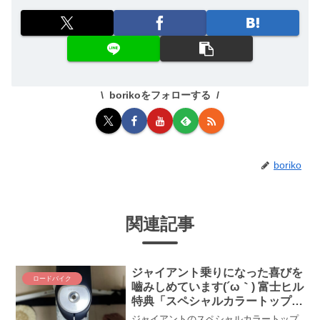
borikoをフォローする
boriko
関連記事
ジャイアント乗りになった喜びを
ロードバイク
嚙みしめています(´ω｀) 富士ヒル
特典「スペシャルカラートップキ
ャップ」をTCRに取り付けてみ
ジャイアントのスペシャルカラートップ