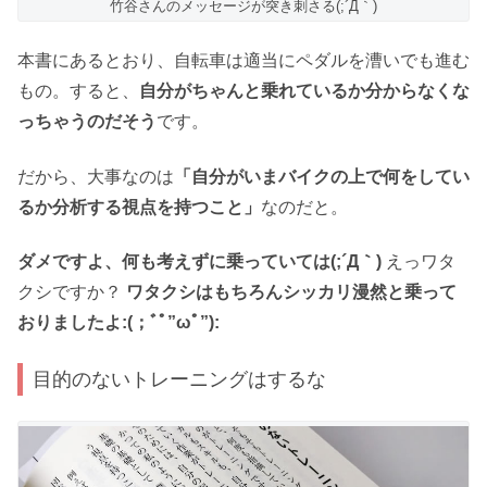
竹谷さんのメッセージが突き刺さる(;´Д｀)
本書にあるとおり、自転車は適当にペダルを漕いでも進む
もの。すると、
自分がちゃんと乗れているか分からなくな
っちゃうのだそう
です。
だから、大事なのは
「自分がいまバイクの上で何をしてい
るか分析する視点を持つこと」
なのだと。
ダメですよ、何も考えずに乗っていては(;´Д｀)
えっワタ
クシですか？
ワタクシはもちろんシッカリ漫然と乗って
おりましたよ:(；ﾞﾟ”ωﾟ”):
目的のないトレーニングはするな