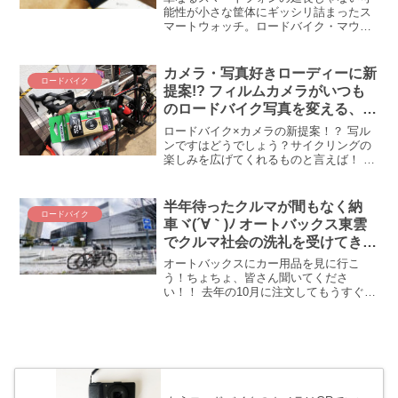
能性が小さな筐体にギッシリ詰まったス
マートウォッチ。ロードバイク・マウン
テンバイクにピッタリのスマートウォッ
チはどれなのか！？ Garmin fenix 7と
AppleWatch Series 7の現物を手に取って
カメラ・写真好きローディーに新
ロードバイク
比べてみた結果、選ばれたのはこのスマ
提案!? フィルムカメラがいつも
ートウォッチでした！ ローディー/MTBer
のロードバイク写真を変える、か
の初めてのスマートウォッチ選び最終章
もしれない(-_-;)
を綴ります。
ロードバイク×カメラの新提案！？ 写ル
ンですはどうでしょう？サイクリングの
楽しみを広げてくれるものと言えば！ カ
メラですカメラ(ΦωΦ) ヒィコラ辛い思い
をして上った山で良い景色があったら記
憶と記録に残したくなるのが人情ではあ
半年待ったクルマが間もなく納
ロードバイク
りませんか？ ...
車ヾ(´∀｀)ﾉ オートバックス東雲
でクルマ社会の洗礼を受けてき
た！
オートバックスにカー用品を見に行こ
う！ちょちょ、皆さん聞いてくださ
い！！ 去年の10月に注文してもうすぐ半
年、遂に遂に、人生初（初ではない）の
マイカーが納車されることになりまし
た！！ いつ納車されるのかって！？ う～
ん、１ヵ月後(-_-;)...