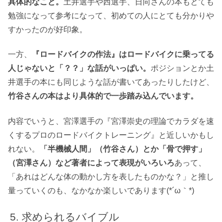
具体的なこと。
土井選手や西選手、日向さんの本もとても
勉強になって参考になって、初めての人にとても分かりや
すかったのが好印象。
一方、
『ロードバイクの作法』はロードバイクに乗ってる
人じゃないと「？？」な話がいっぱい。
ポジションとか土
井選手の本にも同じような話が書いてあったりしたけど、
竹谷さんの本はより具体的で一歩踏み込んでいます。
内容でいうと、宮澤選手の『宮澤崇史の理論でカラダを速
くするプロのロードバイクトレーニング』と近しいかもし
れない。
「半機械人間」（竹谷さん）とか「骨で押す」
（宮澤さん）など著者によって表現がいろいろ
あって、
「あれはどんな体の動かし方を表したものかな？」と推し
量っていくのも、なかなか楽しいであります(*´ω｀*)
求められるバイブル