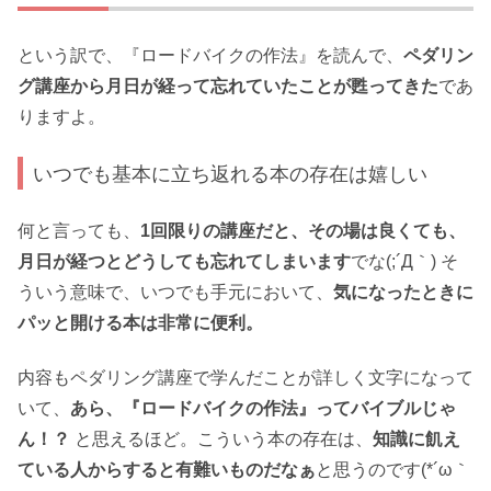
という訳で、『ロードバイクの作法』を読んで、
ペダリン
グ講座から月日が経って忘れていたことが甦ってきた
であ
りますよ。
いつでも基本に立ち返れる本の存在は嬉しい
何と言っても、
1回限りの講座だと、その場は良くても、
月日が経つとどうしても忘れてしまいます
でな(;´Д｀) そ
ういう意味で、いつでも手元において、
気になったときに
パッと開ける本は非常に便利。
内容もペダリング講座で学んだことが詳しく文字になって
いて、
あら、『ロードバイクの作法』ってバイブルじゃ
ん！？
と思えるほど。こういう本の存在は、
知識に飢え
ている人からすると有難いものだなぁ
と思うのです(*´ω｀