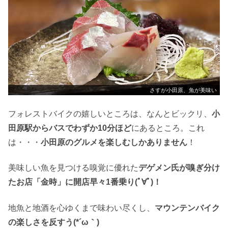
さすが小田原、魚が美味い
フォレストバイクの嬉しいところは、なんとビックリ、
小
田原駅からバスでわずか10分ほど
にあるところ。これ
は・・・
小田原のグルメを楽しむしかありません
！
美味しい魚を見つける嗅覚に優れた
デゲメン氏が嗅ぎ分け
たお店「金時」に開店早々1番乗り(ﾟ∀ﾟ)！
地魚と地酒を心ゆくまで味わい尽くし、
マウンテンバイク
の楽しさを反すう(*´ω｀)