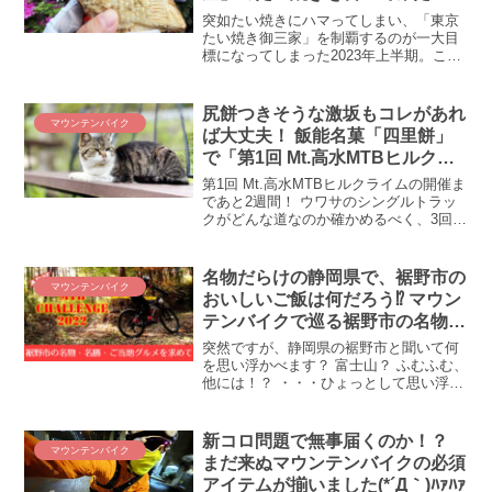
突如たい焼きにハマってしまい、「東京
たい焼き御三家」を制覇するのが一大目
標になってしまった2023年上半期。これ
まで四谷の「わかば」、続いて麻布十番
の「浪花家総本店」を制覇し、残る御三
家は人形町の「柳屋」のみ！ これはもう
尻餅つきそうな激坂もコレがあれ
マウンテンバイク
行くしかない、食べるしかない柳屋のた
ば大丈夫！ 飯能名菓「四里餅」
い焼き！ たい焼き御三家・全制覇の記録
で「第1回 Mt.高水MTBヒルクラ
をご覧ください。
イム」シングルトラック対策は万
第1回 Mt.高水MTBヒルクライムの開催ま
全
であと2週間！ ウワサのシングルトラッ
クがどんな道なのか確かめるべく、3回目
の試走に行ってきました。そうしたら、
まぁ驚くくらい、まさに尻餅をつくくら
いの超×超激坂！ 崖のようなトレイル、
名物だらけの静岡県で、裾野市の
マウンテンバイク
尻餅つかずに上り切れる自信がありませ
おいしいご飯は何だろう⁉ マウン
ん(;´∀｀) そんな時にぜひともゲン担ぎで
テンバイクで巡る裾野市の名物、
食べておきたいのが、飯能市の名菓「四
名勝、ご当地グルメ
里餅」です。「尻餅つかない」という逸
突然ですが、静岡県の裾野市と聞いて何
話を持つ四里餅食べて、超激坂の第1回
を思い浮かべます？ 富士山？ ふむふむ、
Mt.高水MTBヒルクライムに備えましょ
他には！？ ・・・ひょっとして思い浮か
う！
ばなかったりしませんか！？ でも実は裾
野市は僕らが知らないだけで、隠れた魅
力や美味しいものがいっぱい！ 本日はそ
新コロ問題で無事届くのか！？
マウンテンバイク
んな、ワタクシの知らない裾野市を探検
まだ来ぬマウンテンバイクの必須
します！
アイテムが揃いました(*´Д｀)ﾊｧﾊｧ