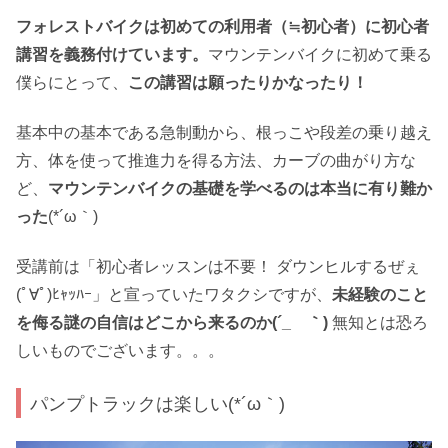
フォレストバイクは初めての利用者（≒初心者）に初心者
講習を義務付けています。
マウンテンバイクに初めて乗る
僕らにとって、
この講習は願ったりかなったり！
基本中の基本である急制動から、根っこや段差の乗り越え
方、体を使って推進力を得る方法、カーブの曲がり方な
ど、
マウンテンバイクの基礎を学べるのは本当に有り難か
った
(*´ω｀)
受講前は「初心者レッスンは不要！ ダウンヒルするぜぇ
(ﾟ∀ﾟ)ﾋｬｯﾊｰ」と宣っていたワタクシですが、
未経験のこと
を侮る謎の自信はどこから来るのか(´_ゝ｀)
無知とは恐ろ
しいものでございます。。。
パンプトラックは楽しい(*´ω｀)