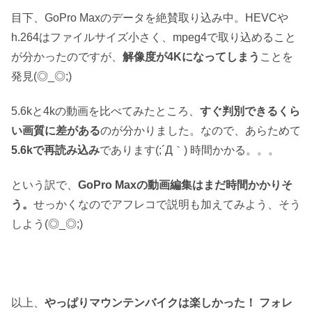
目下、GoPro Maxのデータを絶賛取り込み中。HEVCや
h.264はファイルサイズ小さく、mpeg4で取り込めること
が分かったのですが、
解像度が4Kになってしまう
ことを
発見(◎_◎;)
5.6kと4kの動画を比べてみたところ、
すぐ判別できるくら
い画質に差がある
のが分かりました。なので、あらためて
5.6kで再読み込み
であります(;´Д｀) 時間かかる。。。
という訳で、
GoPro Maxの動画編集はまだ時間かかりそ
う。
せっかくなのでアフレコで説明も加えてみよう、そう
しよう(◎_◎;)
以上、
やっぱりマウンテンバイクは楽しかった！ フォレ