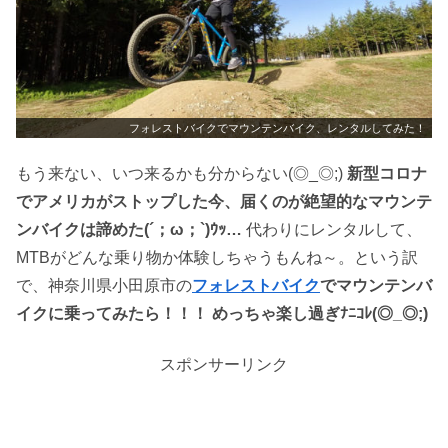
フォレストバイクでマウンテンバイク、レンタルしてみた！
もう来ない、いつ来るかも分からない(◎_◎;)
新型コロナ
でアメリカがストップした今、届くのが絶望的なマウンテ
ンバイクは諦めた(´；ω；`)ｳｯ…
代わりにレンタルして、
MTBがどんな乗り物か体験しちゃうもんね～。という訳
で、神奈川県小田原市の
フォレストバイク
でマウンテンバ
イクに乗ってみたら！！！ めっちゃ楽し過ぎﾅﾆｺﾚ(◎_◎;)
スポンサーリンク