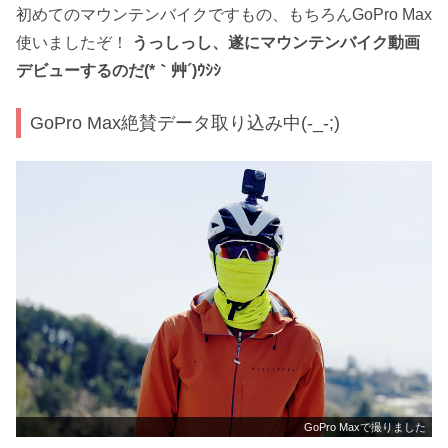
初めてのマウンテンバイクですもの、もちろんGoPro Max
使いましたぞ！
うっしっし、遂にマウンテンバイク動画
デビューするのだ(*｀艸´)ｳｼｼ
GoPro Max絶賛データ取り込み中(-_-;)
GoPro Maxで撮りました