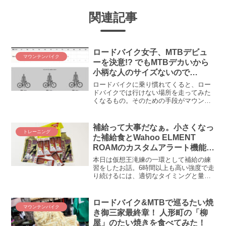
関連記事
ロードバイク女子、MTBデビュ
マウンテンバイク
ーを決意!? でもMTBデカいから
小柄な人のサイズないので
は。。。(・_・;)
ロードバイクに乗り慣れてくると、ロー
ドバイクでは行けない場所を走ってみた
くなるもの。そのための手段がマウンテ
ンバイクです。でもマウンテンバイクは
大きい、重い、かさばるの三重苦。小柄
な女性でもマウンテンバイクに乗れるの
補給って大事だなぁ。小さくなっ
トレーニング
か？ まずはサイズを調べて、小柄な人で
た補給食とWahoo ELMENT
もMTBに乗れるか確かめてみるのです。
ROAMのカスタムアラート機能で
SDA王滝の補給は乗り越えられ
本日は仮想王滝練の一環として補給の練
るかも⁉
習をしたお話。6時間以上も高い強度で走
り続けるには、適切なタイミングと量で
エネルギーと栄養を摂取することが不可
欠。ロードバイクを始めてから何度も失
敗し、痛い目に遭ってきた補給ですから
ロードバイク&MTBで巡るたい焼
マウンテンバイク
して、来たる大一番・SDA王滝までに何
き御三家最終章！ 人形町の「柳
度か練習しておきたいのであります。
屋」のたい焼きを食べてみた！