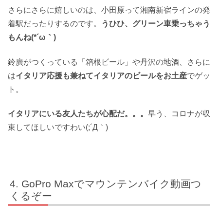
さらにさらに嬉しいのは、小田原って湘南新宿ラインの発
着駅だったりするのです。
うひひ、グリーン車乗っちゃう
もんね(*´ω｀)
鈴廣がつくっている「箱根ビール」や丹沢の地酒、さらに
は
イタリア応援も兼ねてイタリアのビールをお土産
でゲッ
ト。
イタリアにいる友人たちが心配だ。。。
早う、コロナが収
束してほしいですわい(;´Д｀)
GoPro Maxでマウンテンバイク動画つ
くるぞー