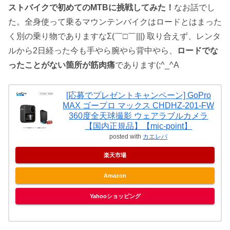
ストバイクで初めてのMTBに挑戦してみた！
なお話でし
た。全身使って乗るマウンテンバイクはロードとはまった
く別の乗り物でありますなΣ(￣□￣|||) 取り合えず、レンタ
ルから2日経った今も手やら腕やら背中やら、
ロードでな
ったことがない箇所が筋肉痛
であります(;^_^A
[応募でプレゼントキャンペーン] GoPro
MAX ゴープロ マックス CHDHZ-201-FW
360度全天球撮影 ウェアラブルカメラ
【国内正規品】【mic-point】
posted with
カエレバ
楽天市場
Amazon
Yahooショッピング