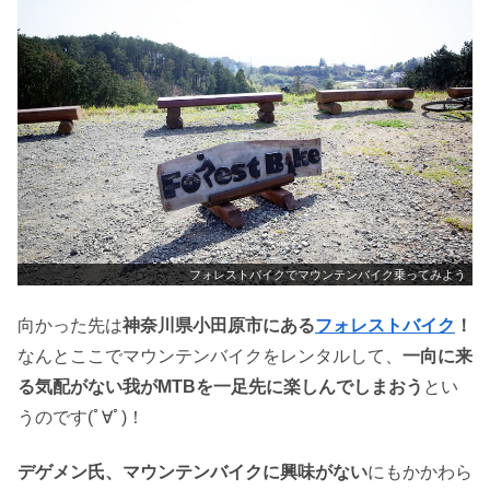
フォレストバイクでマウンテンバイク乗ってみよう
向かった先は
神奈川県小田原市にある
フォレストバイク
！
なんとここでマウンテンバイクをレンタルして、
一向に来
る気配がない我がMTBを一足先に楽しんでしまおう
とい
うのです(ﾟ∀ﾟ)！
デゲメン氏、マウンテンバイクに興味がない
にもかかわら