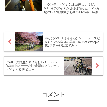
マウンテンバイクはまだ来ないけど、
MTB用のアイテムはほぼ揃った 10-12月
期のGDP速報値が前期比1.6％減、年換算
6.3％減の大決算をたたき出した我らが日
本経済ですが、僕はちゃんと経済に貢献
してますよ、主に通販だけど:(；ﾞﾟ''ωﾟ...
やっぱZWIFTはイイね(ﾟ∀ﾟ)！レースだ
から分かる自分の弱点､Tour of Watopia
第3ステージに出てみた
ZWIFTの忖度が素晴らしい！ Tour of
Watopiaステージ4で念願のマウンテン
バイク本格デビュー！
コメント