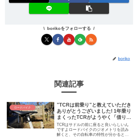
borikoをフォローする
boriko
関連記事
”TCRは前乗り”と教えていただき
ロードバイク
ありがとうございました! 1年乗り
まくったTCRがようやく「借りて
きた猫」でなくなるかもしれませ
TCRはサドルの前に座ると良いらしいん
ん
ですよロードバイクのジオメトリを読み
解くと、その自転車の特性が分かるとそ