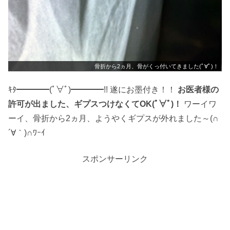
骨折から2ヵ月、骨がくっ付いてきました(ﾟ∀ﾟ)！
ｷﾀ━━━━(ﾟ∀ﾟ)━━━━!! 遂にお墨付き！！
お医者様の
許可が出ました、ギプスつけなくてOK(ﾟ∀ﾟ)！
ワーイワ
ーイ、骨折から2ヵ月、ようやくギプスが外れました～(∩
´∀｀)∩ﾜｰｲ
スポンサーリンク