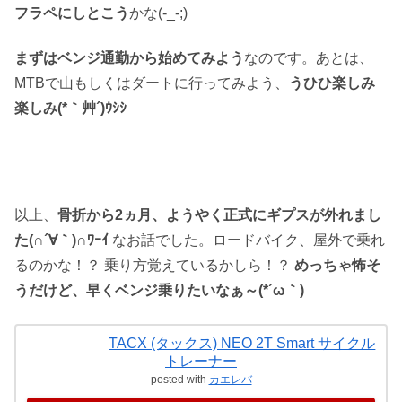
フラペにしとこう
かな(-_-;)
まずはベンジ通勤から始めてみよう
なのです。あとは、
MTBで山もしくはダートに行ってみよう、
うひひ楽しみ
楽しみ(*｀艸´)ｳｼｼ
以上、
骨折から2ヵ月、ようやく正式にギプスが外れまし
た(∩´∀｀)∩ﾜｰｲ
なお話でした。ロードバイク、屋外で乗れ
るのかな！？ 乗り方覚えているかしら！？
めっちゃ怖そ
うだけど、早くベンジ乗りたいなぁ～(*´ω｀)
TACX (タックス) NEO 2T Smart サイクル
トレーナー
posted with
カエレバ