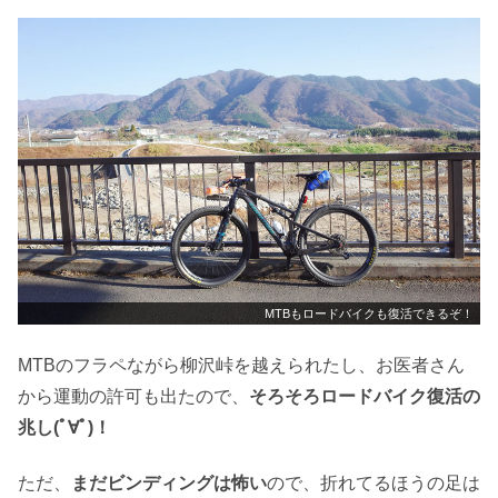
MTBもロードバイクも復活できるぞ！
MTBのフラペながら柳沢峠を越えられたし、お医者さん
から運動の許可も出たので、
そろそろロードバイク復活の
兆し(ﾟ∀ﾟ)！
ただ、
まだビンディングは怖い
ので、折れてるほうの足は