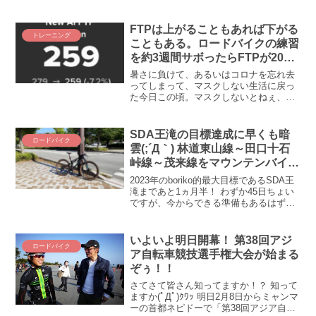
の筋の皆様は言いますが！！ 見た目でし
か選んでいないワタクシはどうすればい
いのか(・_・;) という訳で、今日も今日
FTPは上がることもあれば下がる
トレーニング
とて、納車から...
こともある。ロードバイクの練習
を約3週間サボったらFTPが20W
下がりました／(^o^)＼
暑さに負けて、あるいはコロナを忘れ去
ってしまって、マスクしない生活に戻っ
た今日この頃。マスクしないとねぇ、ほ
んっとよく風邪こじらせるのねｗｗ マス
ク人間だったコロナ禍は風邪なんて引い
た記憶ないのに、今年は冬に1回、そして
SDA王滝の目標達成に早くも暗
ロードバイク
今この時期にもう1回...
雲(;´Д｀) 林道東山線～田口十石
峠線～茂来線をマウンテンバイク
で6時間切り目指して走ってみ
2023年のboriko的最大目標であるSDA王
た！
滝まであと1ヵ月半！ わずか45日ちょい
ですが、今からできる準備もあるはず！
という訳で、今できる今すべき今からで
も間に合う仮想王滝練をしてきました！
その練習とは王滝と同じ距離・同じ獲得
いよいよ明日開幕！ 第38回アジ
ロードバイク
標高を休まず走ること。脳筋ですか？ 脳
ア自転車競技選手権大会が始まる
もなければ筋もありませんよ(´_ゝ｀)⁉
ぞぅ！！
さてさて皆さん知ってますか！？ 知って
ますか(ﾟДﾟ)ｸﾜｯ 明日2月8日からミャンマ
ーの首都ネピドーで「第38回アジア自転