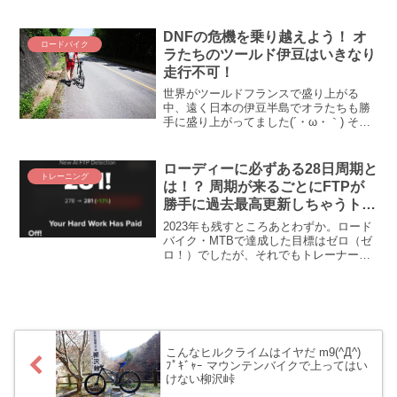
車競技選手権大会/第7回アジア･パラサイ
クリング選手権大会」がやるんです。そ
して、この栄えあるアジア選手権にザッ
DNFの危機を乗り越えよう！ オ
ロードバイク
ペ・...
ラたちのツールド伊豆はいきなり
走行不可！
世界がツールドフランスで盛り上がる
中、遠く日本の伊豆半島でオラたちも勝
手に盛り上がってました(´・ω・｀) それ
では、いよいよ開幕！ オラたちのツール
ド伊豆。西伊豆スカイラインを越え、松
崎から土肥をめざす第1ステージは波乱の
ローディーに必ずある28日周期と
トレーニング
幕開けとなりまし...
は！？ 周期が来るごとにFTPが
勝手に過去最高更新しちゃうトレ
ーナーロードは最高ですか(ﾟ
2023年も残すところあとわずか。ロード
∀ﾟ)！？
バイク・MTBで達成した目標はゼロ（ゼ
ロ！）でしたが、それでもトレーナーロ
ード（TR）を続けるのはナゼだろう！？
それはTRのAI FTPが勝手にFTPを釣り上
げてくるのが楽しいからだ(≧∇≦)！ とい
う訳で、トレーナーロードしてたら勝手
にFTP過去最高を更新しちゃった！ なお
話です。トレーナーロードはいいぞ(´_ゝ
こんなヒルクライムはイヤだ m9(^Д^)
｀)
ﾌﾟｷﾞｬｰ マウンテンバイクで上ってはい
けない柳沢峠