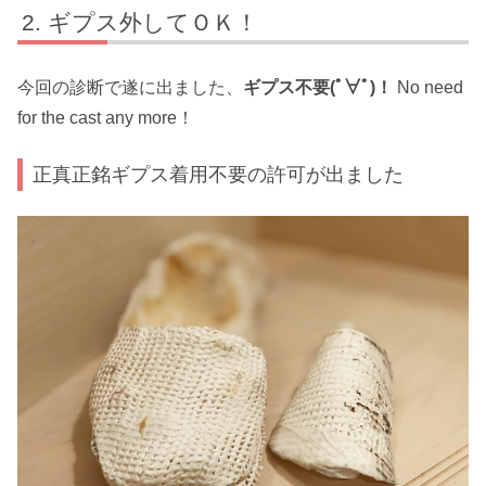
ギプス外してＯＫ！
今回の診断で遂に出ました、
ギプス不要(ﾟ∀ﾟ)！
No need
for the cast any more！
正真正銘ギプス着用不要の許可が出ました