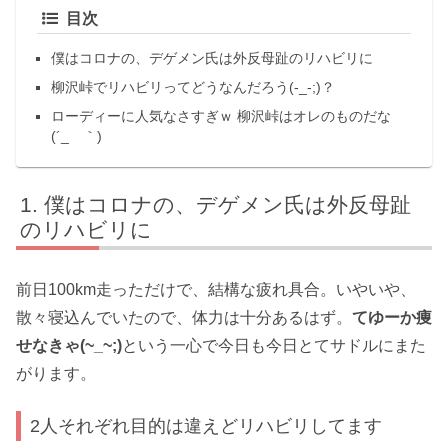
目次
僕はコロナの、デゲメン氏は外反母趾のリハビリに
柳沢峠でリハビリってどうなんだろう(-_-;)？
ローディーに人気なさすぎｗ 柳沢峠はオレのものだな
(´_ゝ｀)
僕はコロナの、デゲメン氏は外反母趾
のリハビリに
前日100km走っただけで、結構な疲れ具合。いやいや、
散々寝込んでいたので、体力は十分あるはず。
てゆーか痩
せなきゃ(~_~;)
という一心で今日も今日とてサドルにまた
がります。
2人それぞれ目的は違えどリハビリしてます