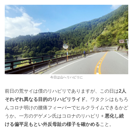
今日は山へリハビリに
前日の荒サイは僕のリハビリでありますが、この日は
2人
それぞれ異なる目的のリハビリライド
。ワタクシはもちろ
んコロナ明けの腰痛フィーバーでヒルクライムできるかど
うか。一方のデゲメン氏はコロナのリハビリ +
悪化し続
ける偏平足もとい外反母趾の様子を確かめる
こと。