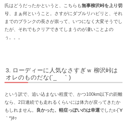
氏はどうだったかというと、こちらも
無事柳沢峠を上り切
り
、まぁ何ということ。さすがにダブルリハビリと、それ
までのブランクの長さが祟って、いつになく大変そうでし
たが、それでもクリアできてしまうのが凄いことよの
ぅ。。。
ローディーに人気なさすぎｗ 柳沢峠は
オレのものだな(´_ゝ｀)
という訳で、追い込まない程度で、かつ100km以下の距離
なら、2日連続でも走れるくらいには体力が戻ってきたか
もしれません。
良かった、軽症っぽいのは幸運
でしたε-(´∀
｀*)ﾎｯ