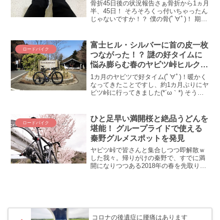
ｷﾞｬｰ
骨折45日後の状況報告さぁ骨折から1ヵ月
半、45日！ そろそろくっ付いちゃったん
じゃないですか！？ 僕の骨(ﾟ∀ﾟ)！ 期待
を胸にワクワクいつもの整形外科に診察
を受けに行ったところ！！！ まったくつ
ながっていませんでした(´・ω・`) 折れ...
富士ヒル・シルバーに首の皮一枚
ロードバイク
つながった！？ 謎の好タイムに
悩み膨らむ春のヤビツ峠ヒルクラ
イム
1カ月のヤビツで好タイム(ﾟ∀ﾟ)！暖かく
なってきたことですし、約1カ月ぶりにヤ
ビツ峠に行ってきました(*´ω｀*) そうし
たら、なんと！ まったく予想も期待もし
ていなかった好タイムが出てしまった(＠
_＠;) こここ、今年の富士ヒルも何とか...
ひと足早い満開桜と絶品うどんを
ロードバイク
堪能！ グループライドで使える
秦野グルメスポットを発見
ヤビツ峠で皆さんと集合しつつ即解散ｗ
した我々。帰りがけの秦野で、すでに満
開になりつつある2018年の春を先取りし
てまいりましたぞ(*´ω｀*) 秦野の桜とグ
ルメをご紹介します＾＾蓑毛大日堂のし
だれ桜が見事(*´ω｀*)下りは寒いし危険な
ので...
コロナの後遺症に腰痛はあります