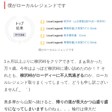
僕がローカルレジェンドです
僕がローカルレジェンドです
1ヵ月以上ぶりに柳沢峠をクリアできて、まぁ良かった
万々歳。今年はよっぽど柳沢峠に通い詰めたのか！？ そ
れとも、
柳沢峠がローディーに不人気過ぎる
のか、ローカ
ルレジェンド取りまくってしまって、どうも申し訳ござい
ません(´_ゝ｀)
奥多摩から山梨へ抜けると、
帰りの道が長大かつ山盛り盛
りになってしまいます
ものねぇ。。。輪行は偉大だ