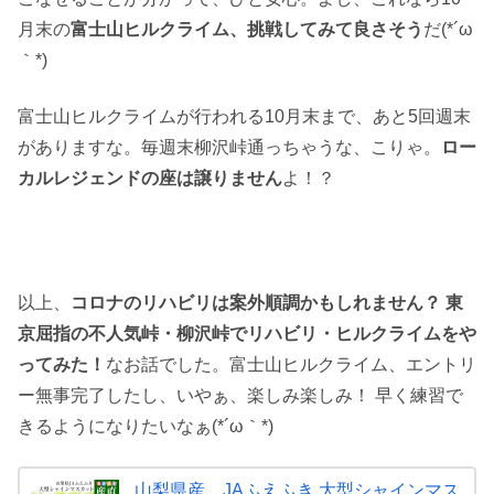
月末の
富士山ヒルクライム、挑戦してみて良さそう
だ(*´ω
｀*)
富士山ヒルクライムが行われる10月末まで、あと5回週末
がありますな。毎週末柳沢峠通っちゃうな、こりゃ。
ロー
カルレジェンドの座は譲りません
よ！？
以上、
コロナのリハビリは案外順調かもしれません？ 東
京屈指の不人気峠・柳沢峠でリハビリ・ヒルクライムをや
ってみた！
なお話でした。富士山ヒルクライム、エントリ
ー無事完了したし、いやぁ、楽しみ楽しみ！ 早く練習で
きるようになりたいなぁ(*´ω｀*)
山梨県産 JAふえふき 大型シャインマス