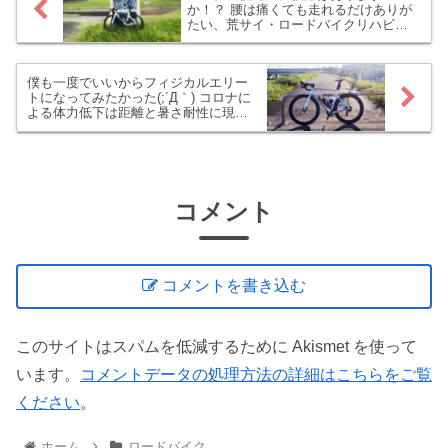
か！？ 腰は痛くても走れるだけありが
たい、荒サイ・ロードバイクリハビリ
ライド
僕も一度でいいからフィジカルエリー
トになってみたかった(;´Д｀) コロナに
よる体力低下は距離と暑さ耐性に現れ
る！
コメント
コメントを書き込む
このサイトはスパムを低減するために Akismet を使って
います。
コメントデータの処理方法の詳細はこちらをご覧
ください
。
ホーム
ロードバイク