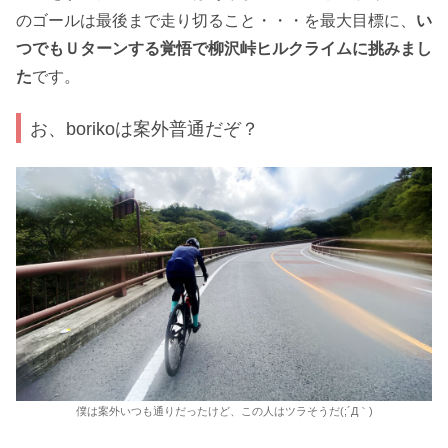
のゴールは最後まで走り切ること・・・を最大目標に、
い
つでもＵターンする覚悟で柳沢峠ヒルクライムに挑みまし
た
です。
お、borikoは案外普通だぞ？
僕は案外いつも通りだったけど、この人はツラそうだ(;´Д｀)