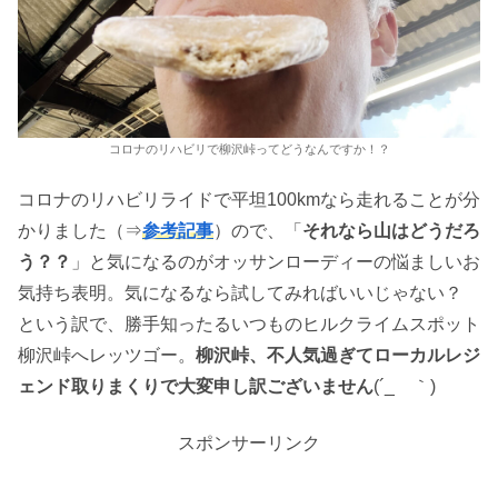
コロナのリハビリで柳沢峠ってどうなんですか！？
コロナのリハビリライドで平坦100kmなら走れることが分
かりました（⇒
参考記事
）ので、「
それなら山はどうだろ
う？？
」と気になるのがオッサンローディーの悩ましいお
気持ち表明。気になるなら試してみればいいじゃない？
という訳で、勝手知ったるいつものヒルクライムスポット
柳沢峠へレッツゴー。
柳沢峠、不人気過ぎてローカルレジ
ェンド取りまくりで大変申し訳ございません
(´_ゝ｀)
スポンサーリンク