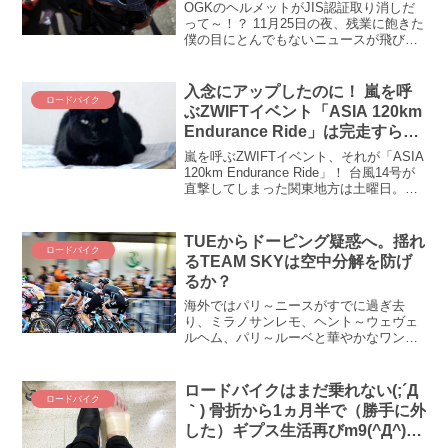
車乗りは勘違いしないでよね！
OGKのヘルメットがJIS認証取り消しだ
って～！？ 11月25日の夜、残業に飽きた
僕の目にとんでもないニュースが飛び込
んできました。んあななな、OGKのヘル
メット、JIS認証取り消しかよ(◎_◎;) 株
式会社オージーケーカブトのJIS認証が...
入念にアップしたのに！ 嵐を呼
ロードバイク
ぶZWIFTイベント「ASIA 120km
Endurance Ride」は完走すらで
きません／(^o^)＼
嵐を呼ぶZWIFTイベント、それが「ASIA
120km Endurance Ride」！ 台風14号が
直撃してしまった関東地方は土曜日。奇
しくもASIA 120km Endurance Rideの開
催日で、外を走れないロードバイク乗り
がこぞって参加。今回も大人気だった
TUEからドーピング疑惑へ。揺れ
ロードバイク
ASIA 120km Endurance Ride、Cカテゴ
るTEAM SKYは空中分解を防げ
リーのレースを振り返ります。
るか？
海外ではパリ～ニースがすでに過ぎ去
り、ミラノサンレモ、ヘント～ウェヴェ
ルヘム、パリ～ルーベと華やかなワンデ
ーレースが開催。そして、ジロ、ツール
と、1年で最も自転車界が賑わうシーズン
が到来しました。そんな中、強豪中の強
ロードバイクはまだ乗れない(;´Д
ロードバイク
豪・Team Skyが揺...
｀) 骨折から1ヵ月半で（勝手に外
した）ギプス生活再びm9(^Д^)ﾌﾟ