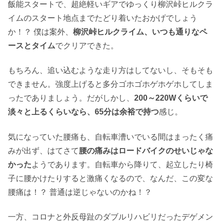
飯能スタートで、超絶軽いギアでゆっくり柳沢峠ヒルクラ
イムのスタート地点までたどり着いたおかげでしょう
か！？ 僕は案外、
柳沢峠ヒルクライム、いつも通りなペ
ースとタイム
でクリアできた。
もちろん、追い込むような走り方はしてないし、そもそも
できません。強度上げると多分ゴホゴホゲホゲホしてしま
ったでありましょう。だがしかし、
200～220Wくらいで
淡々と上るくらいなら、65分は余裕で持つ
感じ。
気になっていた腰痛も、自転車漕いでいる間はまったく痛
みが出ず、はてさて
腰の痛みはロードバイクのせいじゃな
かった
ようであります。自転車から降りて、起立したり椅
子に腰かけたりすると激痛くなるので、なんだ、この変な
腰痛は！？ 普通は逆じゃないのかね！？
一方、コロナと外反母趾のダブルリハビリだったデゲメン