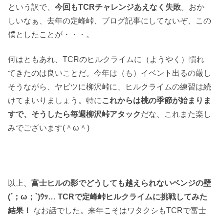
という訳で、
今回もTCRチャレンジあえなく失敗
。おか
しいなぁ、去年の定峰峠、ブログ記事にしてないぞ、この
僕としたことが・・・。
何はともあれ、TCRのヒルクライムに（ようやく）慣れ
てきたのは良いことだ。今年は（も）イベント出るの厳し
そうながら、ヤビツに柳沢峠に、ヒルクライムの練習は続
けてまいりましょう。特に
これからは桃の季節が始まりま
すで、そうしたら毎週柳沢峠アタック
だな、これまた楽し
みでございます(＾ω＾)
以上、
富士ヒルの影でどうしても越えられないベンジの壁
(´；ω；`)ｳｯ… TCRで定峰峠ヒルクライムに挑戦してみた
結果！
なお話でした。来年こそはワタクシもTCRで富士