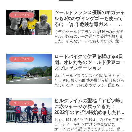
ツールドフランス優勝のポガチャ
ロードバイク
ルも2位のヴィンゲゴーも使って
る(； ･`д･´) 危険な毒ガス・一酸
化炭素をなぜプロ選手は使うの
今年のツールドフランスはUAEのポガチ
か⁉
ャルが盤石のレース運びで優勝を飾りま
した。そんなツールでありますが、第２
週で「ツールらしい！？」興味深いニュ
ースが報告されました。ツールに出場し
たチーム・ヴィスマ・リースアバイク
ロードバイクで伊豆を駆ける3日
ロードバイク
（ヴィンゲゴーが所属）とUAEチームエ
間。オレたちのツールド伊豆コー
ミレーツ（ポガチャルが所属）、イスラ
スプレゼンテーション
エルプレミアテックが一酸化炭素吸引機
（リブリーザー）を使用していることを
遂にツールドフランス2016が始まりまし
認めたんですと。うん、一酸化炭素！？
た！ 初っ端から白熱の展開が繰り広げら
そんな危険なガス吸ったら危ないじゃな
れているツールにあやかって、僕たちも
いか(； ･`д･´) なんで、そんな危ないこと
勝手にステージレースに挑戦すること
やってるんだい！？
に！ 題して「オレたちの3Daysツールド
伊豆」！ 情報盛りだくさんでまとめきれ
ヒルクライムの聖地「ヤビツ峠」
ロードバイク
ていないので...
に赤ジャージが戻ってきた！
2023年のヤビツ峠始めました(*´ω
｀)
おぉ、麗しきヤビツ峠よ、なぜそこまで
ローディーを引き付けてやまないの
か！？ という訳で行ってきました、超久