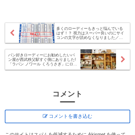
軽量化できるのは、重力と戦うヒルクラ
イムにとって非常に有利です。そんなロ
ードバイクの軽量化「ホイール交換」
を、我がS-Works Vengeで試してみまし
た！ これまで使っていたROVAL CLX
64（推定重量1615g）からROVAL
多くのローディーもきっと悩んでいる
RAPIDE CLX（1400g）に交換。200g以
はず！？ 視力はスーパー良いのにサイ
上も軽くなったベンジでヤビツ峠に上っ
コンの文字が読めなくなりました／
たらどうなるのか！？ CLX64とRapide
(^o^)＼（老眼で）
CLXのタイムとパワーを比べてみまし
た。
パン好きローディーにお勧めしたいパ
ン屋が西武秩父駅すぐ側にありました!
「ラパン ノワール くろうさぎ」にロー
ドバイクで行ってみた
コメント
コメントを書き込む
このサイトはスパムを低減するために Akismet を使って