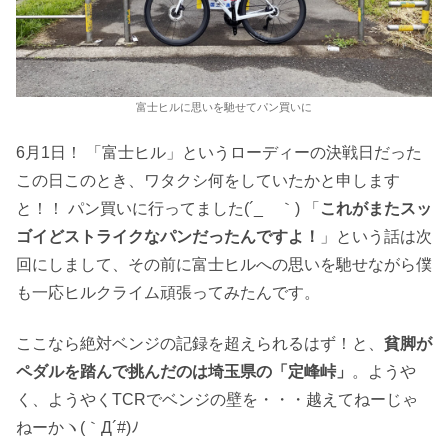
富士ヒルに思いを馳せてパン買いに
6月1日！ 「富士ヒル」というローディーの決戦日だった
この日このとき、ワタクシ何をしていたかと申します
と！！ パン買いに行ってました(´_ゝ｀) 「
これがまたスッ
ゴイどストライクなパンだったんですよ！
」という話は次
回にしまして、その前に富士ヒルへの思いを馳せながら僕
も一応ヒルクライム頑張ってみたんです。
ここなら絶対ベンジの記録を超えられるはず！と、
貧脚が
ペダルを踏んで挑んだのは埼玉県の「定峰峠」
。ようや
く、ようやくTCRでベンジの壁を・・・越えてねーじゃ
ねーかヽ(｀Д´#)ﾉ