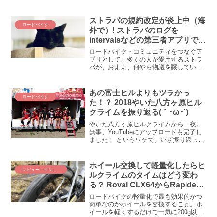
しぶりのヤビツ峠！ こんなヤビツ峠は今
までのロードバイク人生で初めてだった
ぜｗ
ストラバの規約改定が炎上中（海
ロードバイク
外で）! ストラバのログを
intervalsなどの第三者アプリで利
用する際に制限が設けられたよう
ロードバイク・コミュニティをつなぐア
です
プリとして、多くの人が愛用するストラ
バが、およよ、何やら物議を醸している
ようです。ストラバが一体何をやらかし
たのか、なぜ炎上気味なのか、流れを追
ってみました。
あの富士ヒルよりもツラかっ
ロードバイク
た！？ 2018やいた八方ヶ原ヒル
クライムを振り返る(｀･ω･´)
やいた八方ヶ原ヒルクライムから一夜。
無事、YouTubeにアップロードも完了し
ました！ というワケで、いざ振り返って
まいりましょう！ みんな速いぞ(； ･`д･´)
2018年やいた八方ヶ原ヒルクライム・レ
ースレポートォ！ＺＡＰＰＥＩガチ班...
ホイール交換して軽量化したらヒ
レビュー・インプレ
ルクライムのタイムはどう変わ
る？ Roval CLX64からRapide
CLXにした結果
ロードバイクの軽量化で最も効果的かつ
簡単なのがホイールを交換すること。ホ
イールを軽くするだけで一気に200g以上