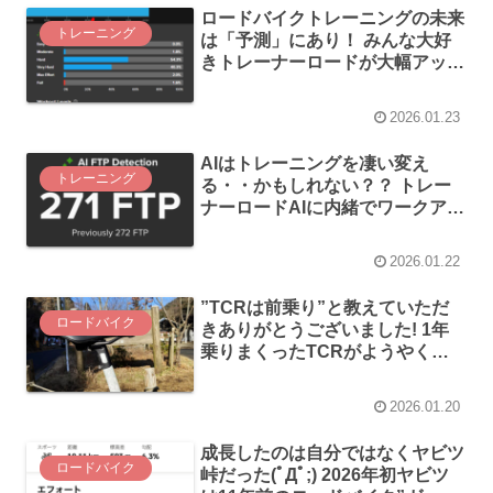
ロードバイクトレーニングの未来
トレーニング
は「予測」にあり！ みんな大好
きトレーナーロードが大幅アップ
デートされました！
2026.01.23
AIはトレーニングを凄い変え
トレーニング
る・・かもしれない？？ トレー
ナーロードAIに内緒でワークアウ
ト変更してたらFTPが無事下がり
ました
2026.01.22
”TCRは前乗り”と教えていただ
ロードバイク
きありがとうございました! 1年
乗りまくったTCRがようやく
「借りてきた猫」でなくなるかも
しれません
2026.01.20
成長したのは自分ではなくヤビツ
ロードバイク
峠だった(ﾟДﾟ;) 2026年初ヤビツ