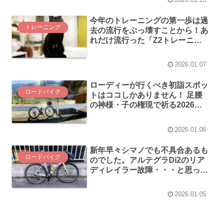
今年のトレーニングの第一歩は過
トレーニング
去の流行をぶっ壊すことから！あ
れだけ流行った「Z2トレーニン
グ」にGCNが”待った”をかけて
います
2026.01.07
ローディーが行くべき初詣スポッ
ロードバイク
トはココしかありません！ 足腰
の神様・子の権現で祈る2026年
のロードバイクの健脚祈願！
2026.01.06
新年早々シマノでも不具合あるも
ロードバイク
のでした。アルテグラDi2のリア
ディレイラー故障・・・と思った
ら、壊れていたのはシフターでし
た
2026.01.05