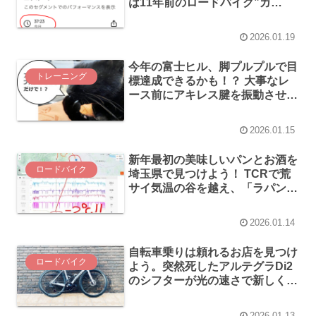
は11年前のロードバイク”ガ
チ”初心者の自分と同じタイムで
した
2026.01.19
今年の富士ヒル、脚プルプルで目
トレーニング
標達成できるかも！？ 大事なレ
ース前にアキレス腱を振動させる
とパワーが向上するようです(ﾟ
Дﾟ;)
2026.01.15
新年最初の美味しいパンとお酒を
ロードバイク
埼玉県で見つけよう！ TCRで荒
サイ気温の谷を越え、「ラパン
ノワール くろうさぎ」へ行って
みた
2026.01.14
自転車乗りは頼れるお店を見つけ
ロードバイク
よう。突然死したアルテグラDi2
のシフターが光の速さで新しくな
りました(∩´∀｀)∩
2026.01.13