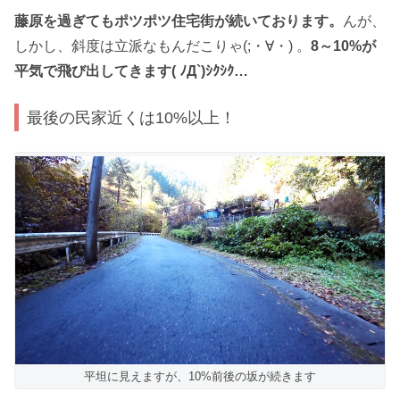
藤原を過ぎてもポツポツ住宅街が続いております。
んが、
しかし、斜度は立派なもんだこりゃ(;・∀・) 。
8～10%が
平気で飛び出してきます( ﾉД`)ｼｸｼｸ…
最後の民家近くは10%以上！
平坦に見えますが、10%前後の坂が続きます