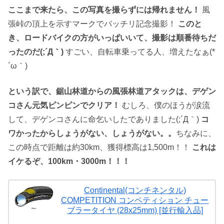
ここまで来たら、この写真を撮らずには帰れません！
風
張峠の頂上を示すマークでバッチリ記念撮影！
このと
き、ロードバイクの方がいっぱいいて、撮影は順番待ちだ
ったのだ(;´Д｀)
すごい、自転車乗ってる人、増えたなぁ(*
´ω｀)
という訳で、鋸山林道からの風張林道アタックは、デゲン
コさん元気ピンピンでクリア！
むしろ、僕のほうが涙流
して、デゲンコさんに命乞いしたでありました(;´Д｀)
コ
ワかったからしょうがない、しょうがない。。
ちなみに、
この時点で距離は約30km、獲得標高は1,500m！！
これは
イケるぞ、100km・3000m！！！
Continental(コンチネンタル)
COMPETITION コンペティション チュー
ブラータイヤ (28x25mm) [並行輸入品]