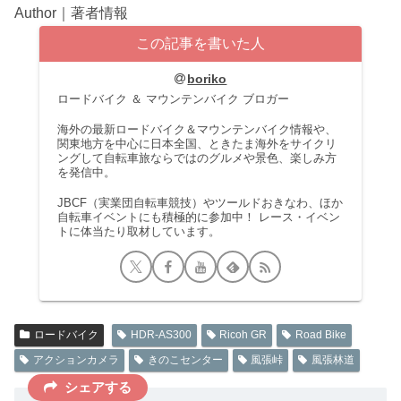
Author｜著者情報
この記事を書いた人
boriko
ロードバイク ＆ マウンテンバイク ブロガー
海外の最新ロードバイク＆マウンテンバイク情報や、
関東地方を中心に日本全国、ときたま海外をサイクリ
ングして自転車旅ならではのグルメや景色、楽しみ方
を発信中。
JBCF（実業団自転車競技）やツールドおきなわ、ほか
自転車イベントにも積極的に参加中！ レース・イベン
トに体当たり取材しています。
ロードバイク
HDR-AS300
Ricoh GR
Road Bike
アクションカメラ
きのこセンター
風張峠
風張林道
シェアする