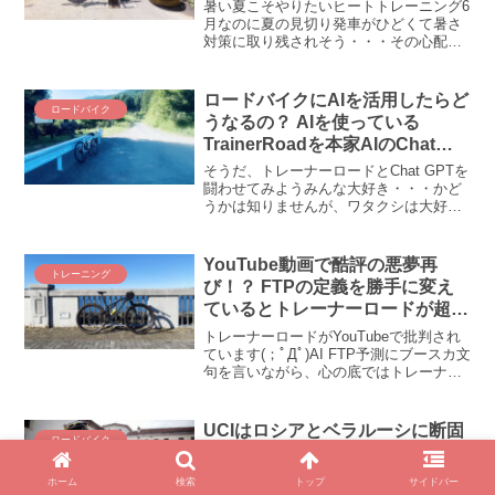
たい「ヒートトレーニング」の
暑い夏こそやりたいヒートトレーニング6
すゝめ
月なのに夏の見切り発車がひどくて暑さ
対策に取り残されそう・・・その心配は
いりません！ ここ数年プロの選手を中心
に流行りに流行りまくっている「ヒート
トレーニング」をやれば暑さに強くなれ
ロードバイクにAIを活用したらど
ロードバイク
るわ、VO2Maxは...
うなるの？ AIを使っている
TrainerRoadを本家AIのChat
GPTに分析してもらいました
そうだ、トレーナーロードとChat GPTを
闘わせてみようみんな大好き・・・かど
うかは知りませんが、ワタクシは大好き
なトレーナーロードはAI仕掛けのトレー
ニングアプリです。AIと言えばChat
GPT。風のウワサによるとちゃっぴー
YouTube動画で酷評の悪夢再
トレーニング
（Chat...
び！？ FTPの定義を勝手に変え
ているとトレーナーロードが超絶
批判にさらされています(；ﾟДﾟ)
トレーナーロードがYouTubeで批判され
ています(；ﾟДﾟ)AI FTP予測にブースカ文
句を言いながら、心の底ではトレーナー
ロードが大好きなオジサンはワタシです
(＾ω＾)ｽﾞｯﾄﾓﾀﾞﾖ そんなトレーナーロー
ドに対して、おぉ、これまた久し...
UCIはロシアとベラルーシに断固
ロードバイク
たる措置を取るようです。ロシア
の侵略行為に自転車界が動き出し
ホーム
検索
トップ
サイドバー