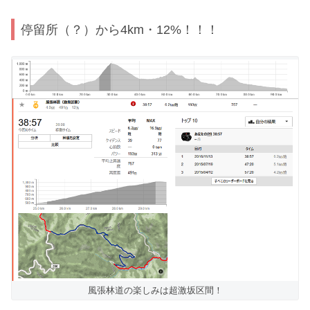
停留所（？）から4km・12%！！！
風張林道の楽しみは超激坂区間！