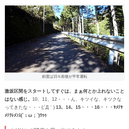
斜度は15％前後が平常運転
激坂区間をスタートしてすぐは、まぁ何とか上れないこと
はない感じ。
10、11、12・・・ん、キツイな、キツクな
ってきたな・・・(;´Д｀)
13、14、15・・・16・・・ﾔﾒﾃﾔ
ﾒﾃｸﾚﾒﾝｽ(´；ω；`)ｳｩｩ