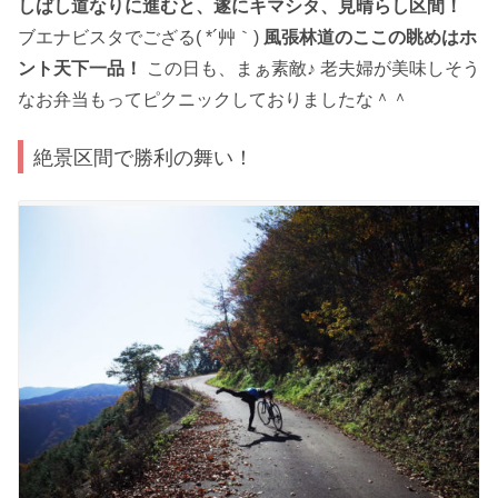
しばし道なりに進むと、遂にキマシタ、見晴らし区間！
ブエナビスタでござる( *´艸｀)
風張林道のここの眺めはホ
ント天下一品！
この日も、まぁ素敵♪ 老夫婦が美味しそう
なお弁当もってピクニックしておりましたな＾＾
絶景区間で勝利の舞い！