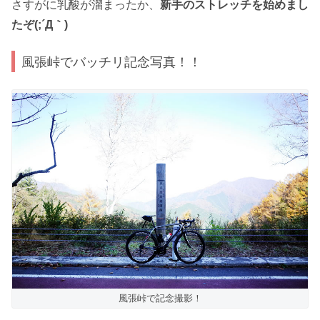
さすがに乳酸が溜まったか、
新手のストレッチを始めまし
たぞ(;´Д｀)
風張峠でバッチリ記念写真！！
風張峠で記念撮影！