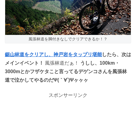
風張林道を脚付きなしでクリアできるか！？
鋸山林道をクリアし、神戸岩をタップリ堪能
したら、次は
メインイベント！
風張林道だぁ！
うしし、100km・
3000mとかフザケタこと言ってるデゲンコさんを風張林
道で泣かしてやるのだΨ(｀∀´)Ψヶヶヶ
スポンサーリンク