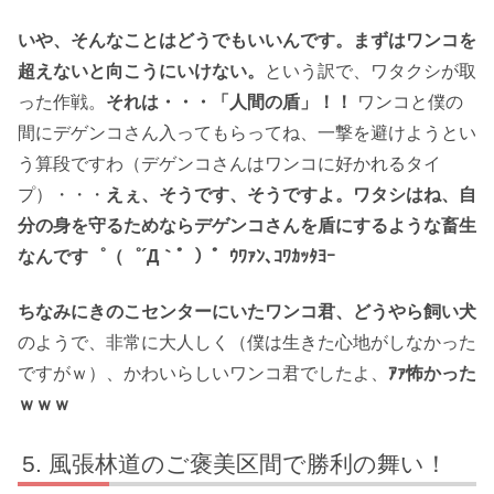
いや、そんなことはどうでもいいんです。まずはワンコを
超えないと向こうにいけない。
という訳で、ワタクシが取
った作戦。
それは・・・「人間の盾」！！
ワンコと僕の
間にデゲンコさん入ってもらってね、一撃を避けようとい
う算段ですわ（デゲンコさんはワンコに好かれるタイ
プ）・・・
えぇ、そうです、そうですよ。ワタシはね、自
分の身を守るためならデゲンコさんを盾にするような畜生
なんです゜（゜´Д｀゜）゜ｳﾜｧﾝ､ｺﾜｶｯﾀﾖｰ
ちなみにきのこセンターにいたワンコ君、どうやら飼い犬
のようで、非常に大人しく（僕は生きた心地がしなかった
ですがｗ）、かわいらしいワンコ君でしたよ、
ｱｧ怖かった
ｗｗｗ
風張林道のご褒美区間で勝利の舞い！