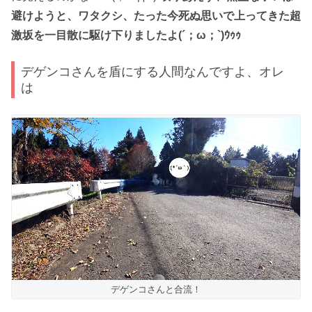
避けようと、ワタクシ、たった今死ぬ思いで上ってきた超
激坂を一目散に駆け下りましたよ(´；ω；`)ｳｩｩ
デゲンコさんを盾にする人間なんですよ、オレ
は
デゲンコさんと合流！