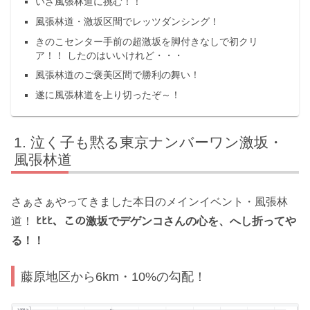
いざ風張林道に挑む！！
風張林道・激坂区間でレッツダンシング！
きのこセンター手前の超激坂を脚付きなしで初クリ
ア！！ したのはいいけれど・・・
風張林道のご褒美区間で勝利の舞い！
遂に風張林道を上り切ったぞ～！
泣く子も黙る東京ナンバーワン激坂・
風張林道
さぁさぁやってきました本日のメインイベント・風張林
道！
ﾋﾋﾋ、この激坂でデゲンコさんの心を、へし折ってや
る！！
藤原地区から6km・10%の勾配！