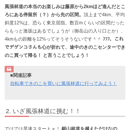
風張林道の本当のお楽しみは藤原から2kmほど進んだとこ
ろにある停留所（？）から先の区間。
頂上まで4km、平均
斜度12%は、恐らく東京屈指。数百mくらいの区間だった
らもっと激坂はあるでしょうが（御岳山の入り口とか）、
4kmもの距離を12%ってそうそうないです＾＾
ﾌﾌﾌ、これ
でデゲンコさんも心が折れて、途中のきのこセンターでき
のこ買って帰る！ と言うことでしょう！
■関連記事
自転車できのこを買いに風張林道に行ってみよう！
いざ風張林道に挑む！！
ではでは早速スタートォ！
鋸山林道を越えただけなの