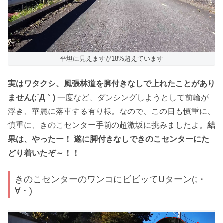
平坦に見えますが18%超えています
実はワタクシ、風張林道を脚付きなしで上れたことがあり
ません(;´Д｀)
一度など、ダンシングしようとして前輪が
浮き、華麗に落車する有り様。なので、この日も慎重に、
慎重に、きのこセンター手前の超激坂に挑みましたよ。
結
果は、やったー！ 遂に脚付きなしできのこセンターにた
どり着いたぞ～！！
きのこセンターのワンコにビビッてUターン(;・
∀・)