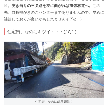
区。
突き当りの三叉路を左に曲がれば風張林道へ。
この
先、自販機がきのこセンターまでありませんので、早めに
補給しておくが良いかもしれませんぞ(*´ω｀)
住宅街、なのにキツイ・・・(;´Д｀)
住宅街、なのに斜度10%！