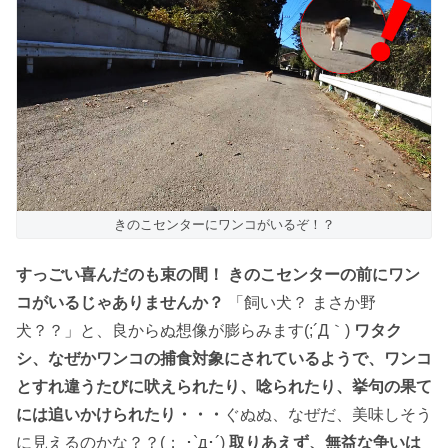
きのこセンターにワンコがいるぞ！？
すっごい喜んだのも束の間！ きのこセンターの前にワン
コがいるじゃありませんか？
「飼い犬？ まさか野
犬？？」と、良からぬ想像が膨らみます(;´Д｀)
ワタク
シ、なぜかワンコの捕食対象にされているようで、ワンコ
とすれ違うたびに吠えられたり、唸られたり、挙句の果て
には追いかけられたり・・・
ぐぬぬ、なぜだ、美味しそう
に見えるのかな？？(； ･`д･´)
取りあえず、無益な争いは