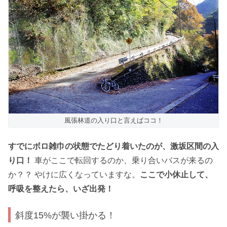
風張林道の入り口と言えばココ！
すでにボロ雑巾の状態でたどり着いたのが、激坂区間の入
り口！
車がここで転回するのか、乗り合いバスが来るの
か？？ やけに広くなっていますな。
ここで小休止して、
呼吸を整えたら、いざ出発！
斜度15%が襲い掛かる！