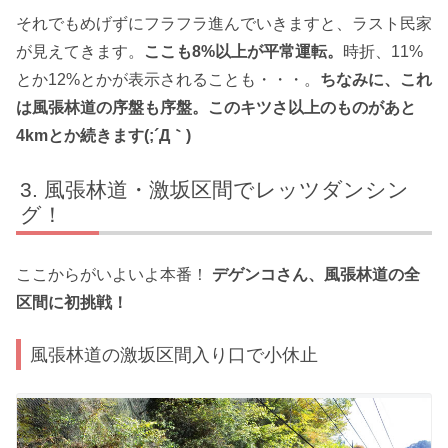
それでもめげずにフラフラ進んでいきますと、ラスト民家
が見えてきます。
ここも8%以上が平常運転。
時折、11%
とか12%とかが表示されることも・・・。
ちなみに、これ
は風張林道の序盤も序盤。このキツさ以上のものがあと
4kmとか続きます(;´Д｀)
風張林道・激坂区間でレッツダンシン
グ！
ここからがいよいよ本番！
デゲンコさん、風張林道の全
区間に初挑戦！
風張林道の激坂区間入り口で小休止