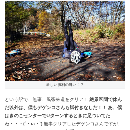
新しい勝利の舞い！？
という訳で、無事、風張林道をクリア！
絶景区間で休ん
だ以外は、僕もデゲンコさんも脚付きなしだ！！ あ、僕
はきのこセンターでUターンするときに足ついてた
わ・・・(´・ω・`)
無事クリアしたデゲンコさんですが、