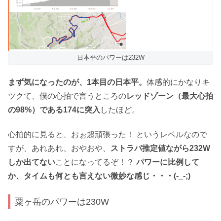
日本平のパワーは232W
まず気になったのが、1本目の日本平。
体感的にかなりキ
ツクて、僕の心拍で言うところの
レッドゾーン（最大心拍
の98%）である174に突入
したほど。
心拍的に見ると、おぉ超頑張った！ というレベルなので
すが、あれあれ、おやおや、
ストラバ推定値ながら232W
しか出てない
ことになってるぞ！？
パワーに比例して
か、タイムも何とも言えない微妙な感じ・・・(-_-;)
粟ヶ岳のパワーは230W