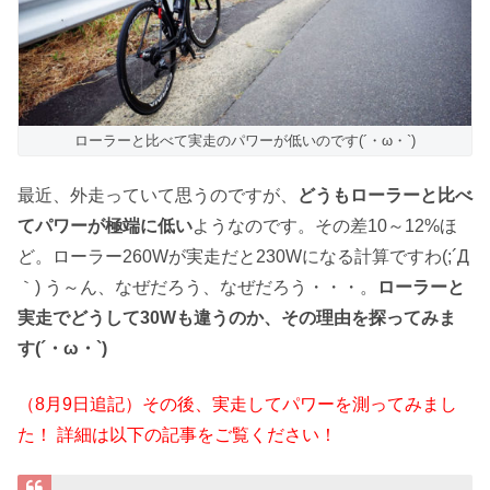
ローラーと比べて実走のパワーが低いのです(´・ω・`)
最近、外走っていて思うのですが、
どうもローラーと比べ
てパワーが極端に低い
ようなのです。その差10～12%ほ
ど。ローラー260Wが実走だと230Wになる計算ですわ(;´Д
｀) う～ん、なぜだろう、なぜだろう・・・。
ローラーと
実走でどうして30Wも違うのか、その理由を探ってみま
す(´・ω・`)
（8月9日追記）その後、実走してパワーを測ってみまし
た！ 詳細は以下の記事をご覧ください！