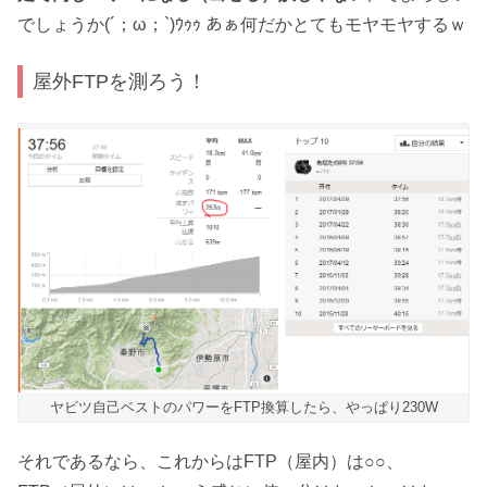
でしょうか(´；ω；`)ｳｩｩ あぁ何だかとてもモヤモヤするｗ
屋外FTPを測ろう！
ヤビツ自己ベストのパワーをFTP換算したら、やっぱり230W
それであるなら、これからはFTP（屋内）は○○、