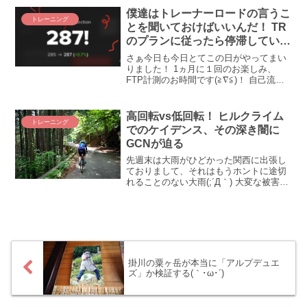
い練習で盛り上がっているかもしれませ
僕達はトレーナーロードの言うこ
トレーニング
ん。それなら、旦那、良いの...
とを聞いておけばいいんだ！ TR
のプランに従ったら停滞していた
FTPが・・・動いた(ﾟ∀ﾟ)！！
さぁ今日も今日とてこの日がやってまい
りました！ 1ヵ月に１回のお楽しみ、
FTP計測のお時間です(≧∇≦)！ 自己流チ
ェリーピックで見事停滞してしまった我
がFTPが、トレーナーロードのプランに
従ったらどうなるか！？ 上がる？ 下が
高回転vs低回転！ ヒルクライム
トレーニング
る？？ また下がる？？？ プラン通りに頑
でのケイデンス、その深き闇に
張った１ヵ月の成果を早速に確認してみ
GCNが迫る
ましょう！！
先週末は大雨がひどかった関西に出張し
ておりまして、それはもうホントに途切
れることのない大雨(;´Д｀) 大変な被害が
出てしまっているようで、心よりお見舞
い申し上げます。。。というワケで、全
然自転車に乗っておりませんでブログネ
タも枯渇気味。そ...
掛川の粟ヶ岳が本当に「アルプデュエ
ズ」か検証する(｀･ω･´)