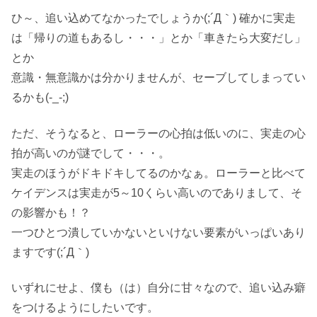
ひ～、追い込めてなかったでしょうか(;´Д｀) 確かに実走
は「帰りの道もあるし・・・」とか「車きたら大変だし」
とか
意識・無意識かは分かりませんが、セーブしてしまってい
るかも(-_-;)
ただ、そうなると、ローラーの心拍は低いのに、実走の心
拍が高いのが謎でして・・・。
実走のほうがドキドキしてるのかなぁ。ローラーと比べて
ケイデンスは実走が5～10くらい高いのでありまして、そ
の影響かも！？
一つひとつ潰していかないといけない要素がいっぱいあり
ますです(;´Д｀)
いずれにせよ、僕も（は）自分に甘々なので、追い込み癖
をつけるようにしたいです。