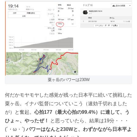
粟ヶ岳のパワーは230W
何だかモヤモヤした感覚が残った日本平に続いて挑戦した
粟ヶ岳。イナバ監督についていこう（速効千切れました
が）と奮起。
心拍177（最大心拍の99.4%）に達して、う
ひょ～、やったぜ！
と思っていたら、結果は19分・・・
(´・ω・`)
パワーはなんと230Wと、わずかながら日本平よ