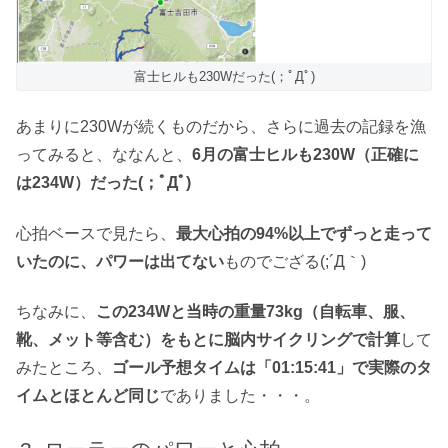
富士ヒルも230Wだった(；ﾟДﾟ)
あまりに230Wが続くものだから、さらに過去の記録を漁
ってみると、ななんと、
6月の富士ヒルも230W（正確に
は234W）だった(；ﾟДﾟ)
心拍ベースで見たら、
最大心拍の94%以上でずっと走って
いたのに、パワーは出てない
ものでござる(;´Д｀)
ちなみに、
この234Wと当時の重量73kg（自転車、服、
靴、メット等含む）をもとに脳内サイクリングで計算
して
みたところ、
ゴール予想タイムは「01:15:41」で実際のタ
イムとほとんど同じ
でありました・・・。