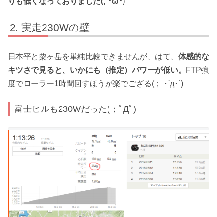
りも低くなっておりました(;´･ω･)
実走230Wの壁
日本平と粟ヶ岳を単純比較できませんが、はて、
体感的な
キツさで見ると、いかにも（推定）パワーが低い。
FTP強
度でローラー1時間回すほうが楽でござる(； ･`д･´)
富士ヒルも230Wだった(；ﾟДﾟ)