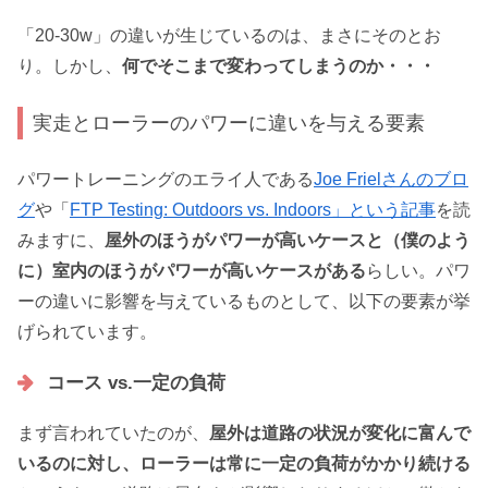
「20-30w」の違いが生じているのは、まさにそのとお
り。しかし、
何でそこまで変わってしまうのか・・・
実走とローラーのパワーに違いを与える要素
パワートレーニングのエライ人である
Joe Frielさんのブロ
グ
や「
FTP Testing: Outdoors vs. Indoors」という記事
を読
みますに、
屋外のほうがパワーが高いケースと（僕のよう
に）室内のほうがパワーが高いケースがある
らしい。パワ
ーの違いに影響を与えているものとして、以下の要素が挙
げられています。
コース vs.一定の負荷
まず言われていたのが、
屋外は道路の状況が変化に富んで
いるのに対し、ローラーは常に一定の負荷がかかり続ける