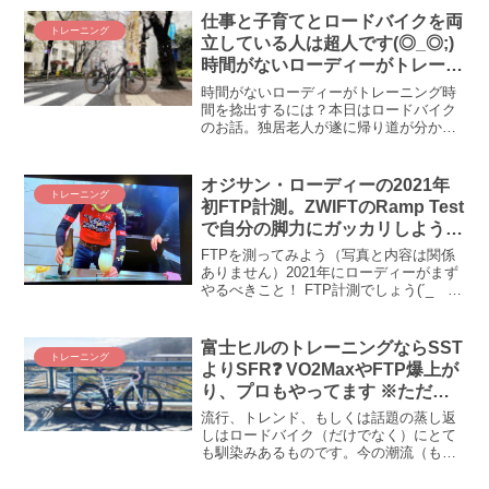
ん。脚力やレベルにかかわらず、何か良
仕事と子育てとロードバイクを両
トレーニング
い指標や目安はないものか？ 登坂力を高
立している人は超人です(◎_◎;)
める練習の目安として、ゾーンごとの滞
時間がないローディーがトレーニ
在時間、特にゾーン4を気にしてみてはど
ングを続ける方法が知りたい！
うでしょう？ 週10時間を練習に費やせる
時間がないローディーがトレーニング時
人は週3時間以上をゾーン4で練習すると
間を捻出するには？本日はロードバイク
ヒルクライムに効果があるかも？？ そん
のお話。独居老人が遂に帰り道が分から
な仮説を考えてみました。
なくなって警察の御用になるという衝撃
事件から1ヵ月が過ぎ、いやぁ、あのとき
の驚きは本当に（見ないように、自分で
オジサン・ローディーの2021年
トレーニング
放置していたとは言え）...
初FTP計測。ZWIFTのRamp Test
で自分の脚力にガッカリしよう(ﾟ
∀ﾟ)！
FTPを測ってみよう（写真と内容は関係
ありません）2021年にローディーがまず
やるべきこと！ FTP計測でしょう(´_ゝ
｀) というわけで、ZWIFTで初めてやっ
てみました、FTP計測！ Ramp Testって
めっちゃ簡単、すぐ終わるのねｗ...
富士ヒルのトレーニングならSST
トレーニング
よりSFR❓ VO2MaxやFTP爆上が
り、プロもやってます ※ただし
効果は❓ 怪我のリスクも高いです
流行、トレンド、もしくは話題の蒸し返
しはロードバイク（だけでなく）にとて
も馴染みあるものです。今の潮流（もし
くは蒸し返し）は富士ヒルでシルバー
（またはブロンズ）に届く取り組みやす