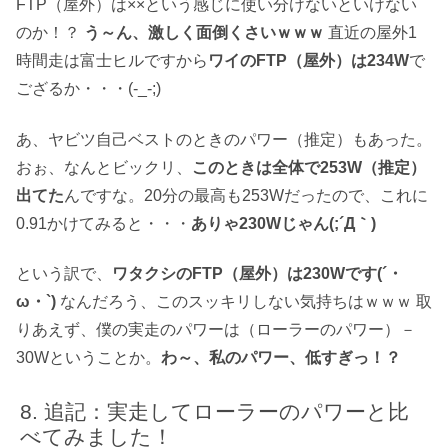
FTP（屋外）は××という感じに使い分けないといけない
のか！？
う～ん、激しく面倒くさいｗｗｗ
直近の屋外1
時間走は富士ヒルですから
ワイのFTP（屋外）は234W
で
ござるか・・・(-_-;)
あ、ヤビツ自己ベストのときのパワー（推定）もあった。
おぉ、なんとビックリ、
このときは全体で253W（推定）
出てた
んですな。20分の最高も253Wだったので、これに
0.91かけてみると・・・
ありゃ230Wじゃん(;´Д｀)
という訳で、
ワタクシのFTP（屋外）は230Wです(´・
ω・`)
なんだろう、このスッキリしない気持ちはｗｗｗ 取
りあえず、僕の実走のパワーは（ローラーのパワー）－
30Wということか。
わ～、私のパワー、低すぎっ！？
追記：実走してローラーのパワーと比
べてみました！