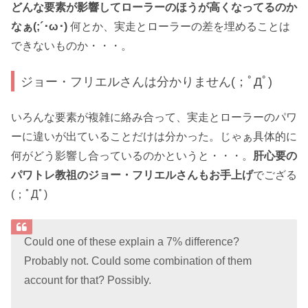
どんな要素が影響してローラーのほうが高くなってるのか
なぁ(;´･ω･)
何とか、実走とローラーの差を埋めることは
できないものか・・・。
ジョー・フリエルさんは分かりません(；ﾟДﾟ)
いろんな要素が複雑に絡み合って、実走とローラーのパワ
ーに違いが出ていることだけは分かった。じゃぁ具体的に
何がどう影響し合っているのかというと・・・。
肝心要の
パワトレ教祖のジョー・フリエルさんもお手上げ
でござる
(；ﾟДﾟ)
Could one of these explain a 7% difference?
Probably not. Could some combination of them
account for that? Possibly.