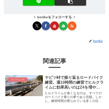
borikoをフォローする
boriko
関連記事
ヤビツ峠で振り返るロードバイク
トレーニング
練習。週10時間の練習でヒルクラ
イムに効果高いのはZ4を増やす
ことではなかろうか!?
ヒルクライムが速くなるのは、すべての
ロードバイク乗りの夢であり悲願。しか
し、練習時間が限られている多くの社会
人ローディーにとって、費用対効果が高
い練習を見極めるのは簡単ではありませ