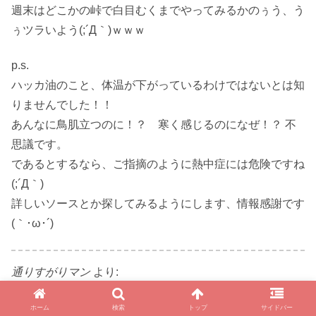
週末はどこかの峠で白目むくまでやってみるかのぅう、う
ぅツラいよう(;´Д｀)ｗｗｗ
p.s.
ハッカ油のこと、体温が下がっているわけではないとは知
りませんでした！！
あんなに鳥肌立つのに！？ 寒く感じるのになぜ！？ 不
思議です。
であるとするなら、ご指摘のように熱中症には危険ですね
(;´Д｀)
詳しいソースとか探してみるようにします、情報感謝です
(｀･ω･´)ゞ
通りすがりマン
より:
2017/08/03 21:23
いきなり失礼を承知で・・・。
ホーム
検索
トップ
サイドバー