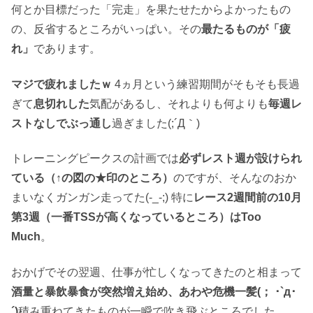
何とか目標だった「完走」を果たせたからよかったもの
の、反省するところがいっぱい。その
最たるものが「疲
れ」
であります。
マジで疲れましたｗ
4ヵ月という練習期間がそもそも長過
ぎて
息切れした
気配があるし、それよりも何よりも
毎週レ
ストなしでぶっ通し
過ぎました(;´Д｀)
トレーニングピークスの計画では
必ずレスト週が設けられ
ている（↑の図の★印のところ）
のですが、そんなのおか
まいなくガンガン走ってた(-_-;) 特に
レース2週間前の10月
第3週（一番TSSが高くなっているところ）はToo
Much
。
おかげでその翌週、仕事が忙しくなってきたのと相まって
酒量と暴飲暴食が突然増え始め、あわや危機一髪(； ･`д･
´)
積み重ねてきたものが一瞬で吹き飛ぶところでした。