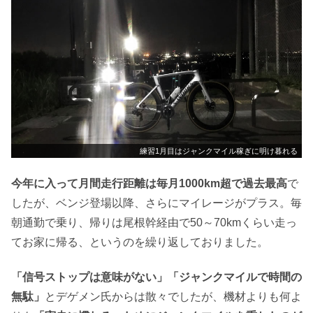
練習1月目はジャンクマイル稼ぎに明け暮れる
今年に入って月間走行距離は毎月1000km超で過去最高
で
したが、ベンジ登場以降、さらにマイレージがプラス。毎
朝通勤で乗り、帰りは尾根幹経由で50～70kmくらい走っ
てお家に帰る、というのを繰り返しておりました。
「信号ストップは意味がない」「ジャンクマイルで時間の
無駄」
とデゲメン氏からは散々でしたが、機材よりも何よ