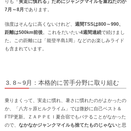
りも
「実走に慣れる」ためにジャンクマイルを重ねたのが
7月～8月
であります。
強度はそんなに高くないけれど、
週間TSSは800～990、
距離は500km前後
。これをだいたい
4週間連続
で続けまし
た。この距離には「能登半島1周」などのお楽しみライド
も含まれています。
8～9月：本格的に苦手分野に取り組む
乗りまくって、実走に慣れ、暑さに慣れたのがよかったの
か、「八方ヶ原ヒルクライム」では微妙に自己ベスト＆
FTP更新。ＺＡＰＰＥＩ夏合宿でもバテることがなかった
ので、
なかなかジャンクマイルも捨てたものじゃない
と思