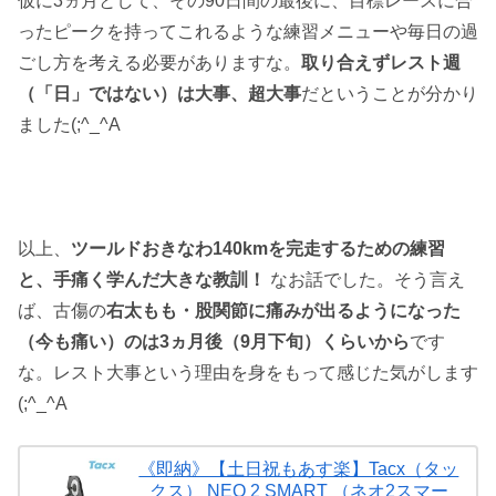
仮に3ヵ月として、その90日間の最後に、目標レースに合
ったピークを持ってこれるような練習メニューや毎日の過
ごし方を考える必要がありますな。
取り合えずレスト週
（「日」ではない）は大事、超大事
だということが分かり
ました(;^_^A
以上、
ツールドおきなわ140kmを完走するための練習
と、手痛く学んだ大きな教訓！
なお話でした。そう言え
ば、古傷の
右太もも・股関節に痛みが出るようになった
（今も痛い）のは3ヵ月後（9月下旬）くらいから
です
な。レスト大事という理由を身をもって感じた気がします
(;^_^A
《即納》【土日祝もあす楽】Tacx（タッ
クス） NEO 2 SMART （ネオ2スマー