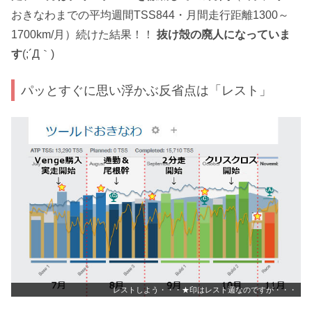
おきなわまでの平均週間TSS844・月間走行距離1300～
1700km/月）続けた結果！！
抜け殻の廃人になっていま
す
(;´Д｀)
パッとすぐに思い浮かぶ反省点は「レスト」
レストしよう・・・★印はレスト週なのですが・・・