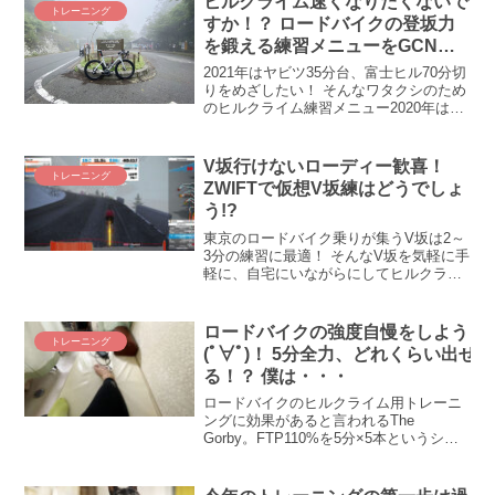
ヒルクライム速くなりたくないで
トレーニング
すか！？ ロードバイクの登坂力
を鍛える練習メニューをGCNに
聞いてみた
2021年はヤビツ35分台、富士ヒル70分切
りをめざしたい！ そんなワタクシのため
のヒルクライム練習メニュー2020年はま
だ終わっていませんが、すでに来年の目
標を頭の片隅に思い描いている人も多い
のでは！？ ロードバイク乗りにとっての
V坂行けないローディー歓喜！
トレーニング
大きな目...
ZWIFTで仮想V坂練はどうでしょ
う!?
東京のロードバイク乗りが集うV坂は2～
3分の練習に最適！ そんなV坂を気軽に手
軽に、自宅にいながらにしてヒルクライ
ムできるのがZWIFTのカスタムワークア
ウトの良いところ。ZWIFTのカスタムワ
ークアウトで、自宅にいながらにしてV
ロードバイクの強度自慢をしよう
トレーニング
坂に上ってみました！
(ﾟ∀ﾟ)！ 5分全力、どれくらい出せ
る！？ 僕は・・・
ロードバイクのヒルクライム用トレーニ
ングに効果があると言われるThe
Gorby。FTP110%を5分×5本というシン
プルなメニューで登坂力はどれくらい変
わるのか？ 毎回死地を垣間見る地獄の5
分走トレーニング、5回目の途中経過を振