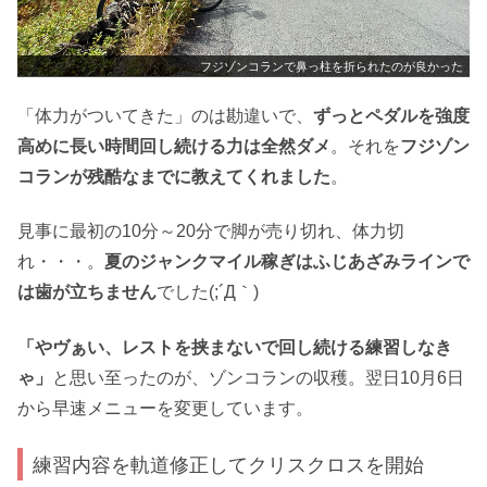
フジゾンコランで鼻っ柱を折られたのが良かった
「体力がついてきた」のは勘違いで、
ずっとペダルを強度
高めに長い時間回し続ける力は全然ダメ
。それを
フジゾン
コランが残酷なまでに教えてくれました
。
見事に最初の10分～20分で脚が売り切れ、体力切
れ・・・。
夏のジャンクマイル稼ぎはふじあざみラインで
は歯が立ちません
でした(;´Д｀)
「やヴぁい、レストを挟まないで回し続ける練習しなき
ゃ」
と思い至ったのが、ゾンコランの収穫。翌日10月6日
から早速メニューを変更しています。
練習内容を軌道修正してクリスクロスを開始