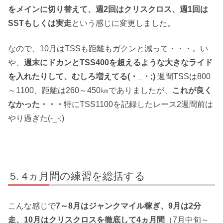
をメインに切り替えて、週2回はクリスクロス、週1回は
SSTもしくは実走
という感じに変更しました。
なので、10月はTSSも距離もガクンと減って・・・。い
や、
週末にドカンとTSS400を超えるような大きなライド
を入れたりして、むしろ増えてる(・_・;)
週間TSSは800
～1100、距離は260～450㎞でありましたが、
これが良く
なかった・・・
特にTSS1100を記録したレース2週間前は
やり過ぎた(-_-;)
4ヵ月間の練習を総括する
こんな感じで
7～8月はジャンクマイル稼ぎ、9月は2分
走、10月はクリスクロスを徹底して4ヵ月間
（7月中旬～