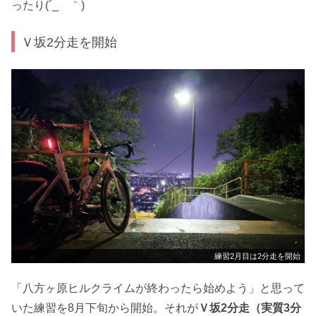
ったり(´_ゝ｀)
Ｖ坂2分走を開始
練習2月目は2分走を開始
「八方ヶ原ヒルクライムが終わったら始めよう」と思って
いた練習を8月下旬から開始。それが
Ｖ坂2分走（実質3分