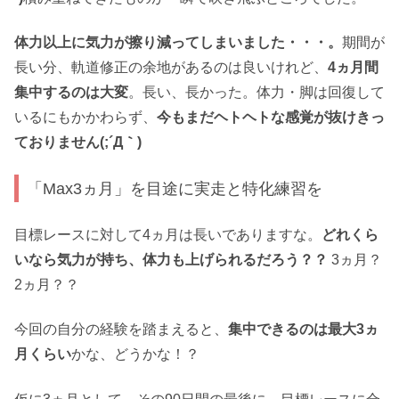
体力以上に気力が擦り減ってしまいました・・・。
期間が
長い分、軌道修正の余地があるのは良いけれど、
4ヵ月間
集中するのは大変
。長い、長かった。体力・脚は回復して
いるにもかかわらず、
今もまだヘトヘトな感覚が抜けきっ
ておりません(;´Д｀)
「Max3ヵ月」を目途に実走と特化練習を
目標レースに対して4ヵ月は長いでありますな。
どれくら
いなら気力が持ち、体力も上げられるだろう？？
3ヵ月？
2ヵ月？？
今回の自分の経験を踏まえると、
集中できるのは最大3ヵ
月くらい
かな、どうかな！？