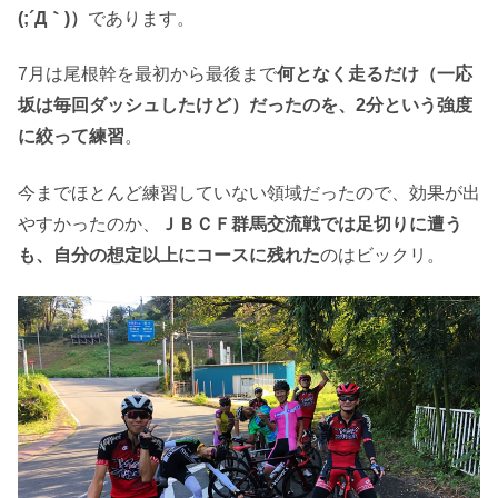
(;´Д｀)）
であります。
7月は尾根幹を最初から最後まで
何となく走るだけ（一応
坂は毎回ダッシュしたけど）だったのを、2分という強度
に絞って練習
。
今までほとんど練習していない領域だったので、効果が出
やすかったのか、
ＪＢＣＦ群馬交流戦では足切りに遭う
も、自分の想定以上にコースに残れた
のはビックリ。