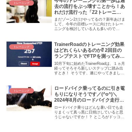
今年のトレーニングの第一歩は過
トレーニング
り返ります。
去の流行をぶっ壊すことから！あ
れだけ流行った「Z2トレーニン
グ」にGCNが”待った”をかけて
まだゾーン2だけやってるの？新年あけま
います
して、今年の目標レースに向けたトレー
ニングを検討している人も多いので
は！？ ロードバイクのトレーニングには
トレンド（流行）がありまして、昨年ま
でだったら間違いなく「ゾーン2」でし
TrainerRoadのトレーニング効果
トレーニング
た。鼻歌できる強度を積む...
はどれくらいあるのか⁉ 2回目の
ランプテストでFTPを測ってみ
た！
10月下旬に始めたTrainerRoadは、１ヵ月
経ってそろそろ新しいステップに踏み出
すとき！ そうです、遂にやってきまし
た、２回目のランプテスト(ﾟ∀ﾟ)！ この１
ヵ月のTrainerRoadの漸進性あるワークア
ウトで、うしし、5Wとか上がっていたら
ロードバイク乗ってるのに引き篭
トレーニング
どうしよう(〃艸〃)ﾑﾌｯ いやいや、5Wな
もりになりそうです／(^o^)＼
んて謙虚で謙遜ｗ 10Wくらい上がってる
2024年8月のロードバイク走行距
んじゃないの～(≧∇≦)⁉ と思った時期があ
離・乗車時間を振り返る
りました。
ロードバイク乗りはどんな暑い日でも走
りまくって真っ黒に日焼けしていると思
うじゃないですか！？ ところがドッコ
イ、酷暑だったこの夏にもかかわらず、
真っ白の不健康そうなローディーがいる
んです。どこに！？ ここに／(^o^)＼ と