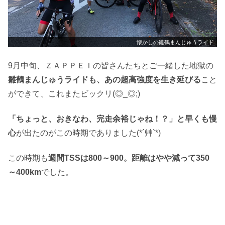
懐かしの雛鶴まんじゅうライド
9月中旬、ＺＡＰＰＥＩの皆さんたちとご一緒した地獄の
雛鶴まんじゅうライドも、あの超高強度を生き延びる
こと
ができて、これまたビックリ(◎_◎;)
「ちょっと、おきなわ、完走余裕じゃね！？」と早くも慢
心
が出たのがこの時期でありました(*´艸`*)
この時期も
週間TSSは800～900。距離はやや減って350
～400km
でした。