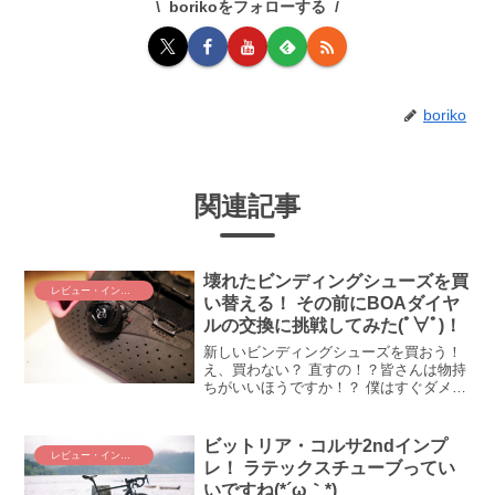
borikoをフォローする
boriko
関連記事
壊れたビンディングシューズを買
レビュー・インプレ
い替える！ その前にBOAダイヤ
ルの交換に挑戦してみた(ﾟ∀ﾟ)！
新しいビンディングシューズを買おう！
え、買わない？ 直すの！？皆さんは物持
ちがいいほうですか！？ 僕はすぐダメに
してポイする、グレタ激おこ野郎です:
(；ﾞﾟ''ωﾟ''): そんなワタクシに対して、デ
ゲメン氏の物持ちの良さは異常！ ビン
ビットリア・コルサ2ndインプ
レビュー・インプレ
デ...
レ！ ラテックスチューブってい
いですね(*´ω｀*)