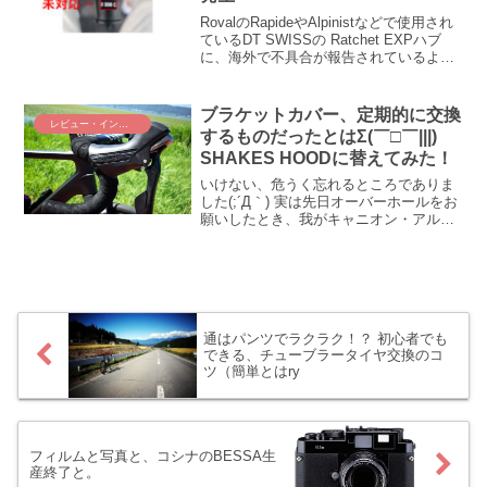
は・・・もう、もっと早く教えてよｗ
RovalのRapideやAlpinistなどで使用され
ているDT SWISSの Ratchet EXPハブ
に、海外で不具合が報告されているよう
です。DT SWISS公式もこの不具合を認
め、点検・交換対応を進めています。
Ratchet EXPの不具合の内容と、対応可
ブラケットカバー、定期的に交換
レビュー・インプレ
能かは不明ですが日本のDT SWISS関連
するものだったとはΣ(￣□￣|||)
店舗の連絡先をお伝えします
SHAKES HOODに替えてみた！
いけない、危うく忘れるところでありま
した(;´Д｀) 実は先日オーバーホールをお
願いしたとき、我がキャニオン・アルテ
ィメットをドレスアップしていたので
す！ それがSTIのレバーフード。アウタ
ートップ謹製「SHAKES HOOD」を導入
してみ...
通はパンツでラクラク！？ 初心者でも
できる、チューブラータイヤ交換のコ
ツ（簡単とはry
フィルムと写真と、コシナのBESSA生
産終了と。