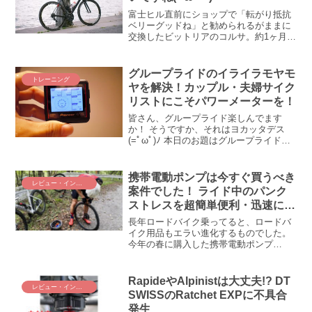
富士ヒル直前にショップで「転がり抵抗
ベリーグッドね」と勧められるがままに
交換したビットリアのコルサ。約1ヶ月
半、距離にして1000kmほど乗ってみて、
ワタクシ、コルサ・・・というかラテッ
クスチューブの乗り心地にやられそう(;´Д
グループライドのイライラモヤモ
トレーニング
｀) という...
ヤを解決！カップル・夫婦サイク
リストにこそパワーメーターを！
皆さん、グループライド楽しんでます
か！ そうですか、それはヨカッタデス
(=ﾟωﾟ)ﾉ 本日のお題はグループライドに
ツキモノのアレのお話。体力 ＝ 走力 ＝
脚力の違いについて。同じライドでも、
人によってどれくらいキツさが違うの
携帯電動ポンプは今すぐ買うべき
レビュー・インプレ
か、つまびらか...
案件でした！ ライド中のパンク
ストレスを超簡単便利・迅速に解
決できるんです(ﾟ∀ﾟ)！
長年ロードバイク乗ってると、ロードバ
イク用品もエラい進化するものでした。
今年の春に購入した携帯電動ポンプ
「CYCPLUS AS2 PRO」、これめっちゃ
便利だね(◎_◎;)！！ ライド中にパンク
したとき、携帯ポンプで100回も200回も
RapideやAlpinistは大丈夫!? DT
レビュー・インプレ
プシュプシュする、あの手間と労力が一
SWISSのRatchet EXPに不具合
気に解消されました。身近なロードバイ
発生
ク用品がこんなにも便利になっていたと