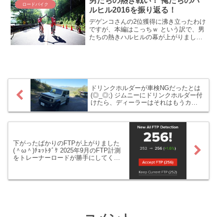
男たちの熱き戦い！ 俺たちのハ
ロードバイク
オン絶不調でも...
ルヒル2016を振り返る！
デゲンコさんの2位獲得に沸き立ったわけ
ですが、本編はこっちｗ という訳で、男
たちの熱きハルヒルの幕が上がりまし
た！！ 表彰台とか、そういう華々しい話
は一切ありませんｗｗｗ（泣笑） いいん
です、男と男の友情ストーリーなんです
からｗｗｗ ではで...
ドリンクホルダーが車検NGだったとは
(◎_◎;) ジムニーにドリンクホルダー付
けたら、ディーラーはそれはもうカン
カンです
下がったばかりのFTPが上がりました
(＾ω＾)ﾁｮｯﾄﾀﾞｹ 2025年9月のFTP計測
をトレーナーロードが勝手にしてくれ
ちゃった