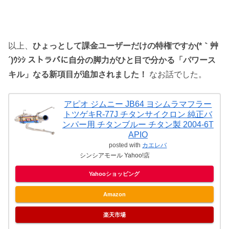
以上、
ひょっとして課金ユーザーだけの特権ですか(*｀艸
´)ｳｼｼ ストラバに自分の脚力がひと目で分かる「パワース
キル」なる新項目が追加されました！
なお話でした。
アピオ ジムニー JB64 ヨシムラマフラー
トツゲキR-77J チタンサイクロン 純正バ
ンパー用 チタンブルー チタン製 2004-6T
APIO
posted with
カエレバ
シンシアモール Yahoo!店
Yahooショッピング
Amazon
楽天市場