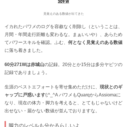
見覚えのある数値が出てきた
イカれたパワメのログを容赦なく削除し（ということは、
月間・年間走行距離も変わるな。まぁいいや）、あらため
てパワースキルを確認。ふむ、
何となく見覚えのある数値
に落ち着きました。
60分271Wは赤城山
の記録。20分とか15分は多分ヤビツの
記録でありましょう。
生涯のベストエフォートを寄せ集めただけに、
現状とのギ
ャップに戸惑います
(;^_^A パワメもQuarqからAssiomaに
なり、現在の体力・脚力を考えると、とてもじゃないけど
出せない・届かない数値が並んでおりますな。
脚力のレベルも分かるらしいよ