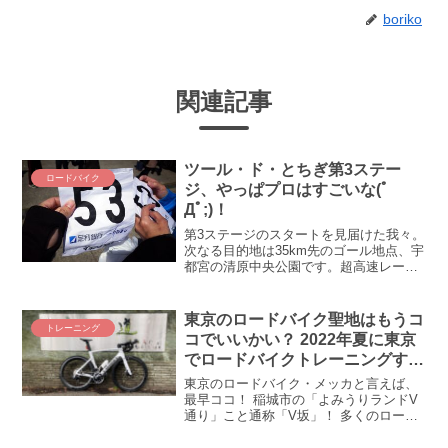
boriko
関連記事
ツール・ド・とちぎ第3ステー
ロードバイク
ジ、やっぱプロはすごいな(ﾟ
Дﾟ;)！
第3ステージのスタートを見届けた我々。
次なる目的地は35km先のゴール地点、宇
都宮の清原中央公園です。超高速レース
となる第3ステージで、プロ選手がゴール
する前に清原中央公園にたどり着けるの
か！？ 俺たちのツール・ド・とちぎが幕
東京のロードバイク聖地はもうコ
トレーニング
を開けました！...
コでいいかい？ 2022年夏に東京
でロードバイクトレーニングする
ならV坂はどうでしょう？
東京のロードバイク・メッカと言えば、
最早ココ！ 稲城市の「よみうりランドV
通り」こと通称「V坂」！ 多くのロード
バイク乗りを惹きつけてやまない東京の
ロードバイク聖地に、今年も通い詰める