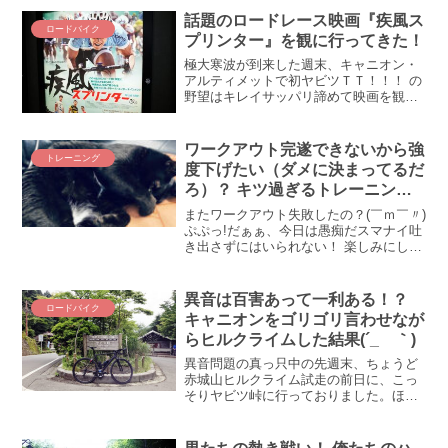
時期がやってきました。まさに聖地巡
話題のロードレース映画『疾風ス
ロードバイク
礼、V坂クライム。V坂の先に、速くなる
プリンター』を観に行ってきた！
自分はいるのか！？ 続けてみないことに
は分からない、けれど続けたら何かしら
極大寒波が到来した週末、キャニオン・
の成果を手に入れられるV坂に、2022年
アルティメットで初ヤビツＴＴ！！！ の
初挑戦してきました！
野望はキレイサッパリ諦めて映画を観に
行ってきました！ その名も『疾風スプリ
ンター』！！ 超本格派プロ・ロードレー
ス映画『疾風スプリンター』『パンター
ワークアウト完遂できないから強
トレーニング
ニ 海賊と呼ばれた...
度下げたい（ダメに決まってるだ
ろ）？ キツ過ぎるトレーニング
を乗り切る方法をTRに聞きまし
またワークアウト失敗したの？(￣ｍ￣〃)
た
ぷぷっ!だぁぁ、今日は愚痴だスマナイ吐
き出さずにはいられない！ 楽しみにして
いたトレーナーロードのオーバーアンダ
ー（クリスクロス系）ワークアウト、1セ
ットももたず失敗ヽ(`Д´)ﾉｳﾜｧｧ! ぐぬ
異音は百害あって一利ある！？
ロードバイク
ぬ、...
キャニオンをゴリゴリ言わせなが
らヒルクライムした結果(´_ゝ｀)
異音問題の真っ只中の先週末、ちょうど
赤城山ヒルクライム試走の前日に、こっ
そりヤビツ峠に行っておりました。ほん
っとキャニオン折れるかと思ったｗ バキ
バキ、メキメキ、ゴリゴリだったヤビツ
練をサクッと振り返ります(*´ω｀*)キャニ