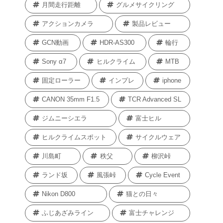
月間走行距離
グルメサイクリング
アクションカメラ
製品レビュー
GCN動画
HDR-AS300
輪行
Sony α7
ヒルクライム
MTB
固定ローラー
インプレ
iphone
CANON 35mm F1.5
TCR Advanced SL
ジムニーシエラ
富士ヒル
ヒルクライムスポット
サイクルウェア
川島町
秩父
柳沢峠
ランド坂
風張峠
Cycle Event
Nikon D800
猫との日々
ふじあざみライン
富士チャレンジ