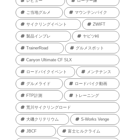
レビュー
ローラー練
ご当地グルメ
マウンテンバイク
サイクリングイベント
ZWIFT
製品インプレ
ヤビツ峠
TrainerRoad
グルメスポット
Canyon Ultimate CF SLX
ロードバイクイベント
メンテナンス
グルメライド
ロードバイク動画
FTP計測
トレーニング
荒川サイクリングロード
大磯クリテリウム
S-Works Venge
JBCF
富士ヒルクライム