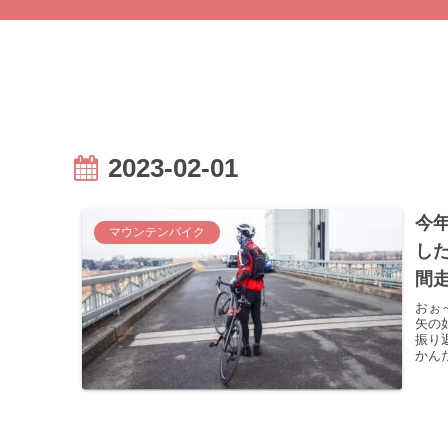
2023-02-01
今
マウンテンバイク
した
間
おぉ
矢の
振り
かん