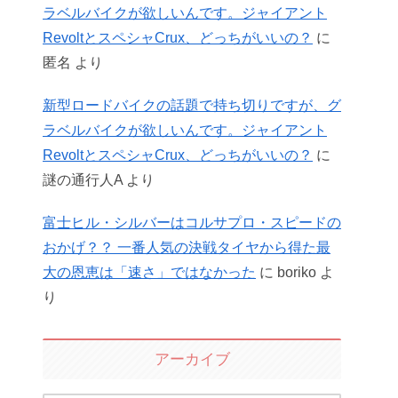
ラベルバイクが欲しいんです。ジャイアント
RevoltとスペシャCrux、どっちがいいの？
に
匿名
より
新型ロードバイクの話題で持ち切りですが、グ
ラベルバイクが欲しいんです。ジャイアント
RevoltとスペシャCrux、どっちがいいの？
に
謎の通行人A
より
富士ヒル・シルバーはコルサプロ・スピードの
おかげ？？ 一番人気の決戦タイヤから得た最
大の恩恵は「速さ」ではなかった
に
boriko
よ
り
アーカイブ