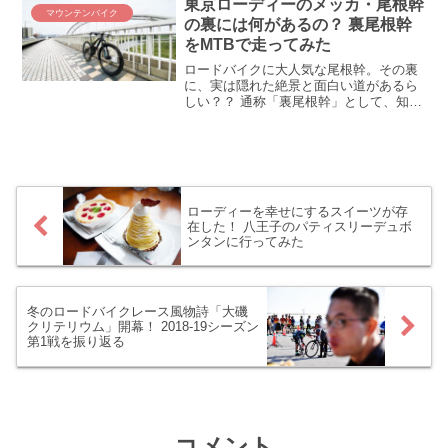
東京ローディーのメッカ・尾根幹
マウンテンバイク
高だな(≧∇≦)
の裏には何があるの？ 裏尾根幹
をMTBで走ってみた
ロードバイクに大人気な尾根幹。その裏
に、実は隠れた絶景と面白い道があるら
しい？？ 通称「裏尾根幹」として、知る
人ぞ知る尾根幹の裏側をマウンテンバイ
クで走ってみました。裏尾根幹はどんな
道なのかご紹介します。
ローディーを幸せにするスイーツが存
在した！ 八王子のパティスリーデュボ
ンタンに行ってみた
冬のロードバイクレース風物詩「大磯
クリテリウム」開幕！ 2018-19シーズン
第1戦を振り返る
コメント