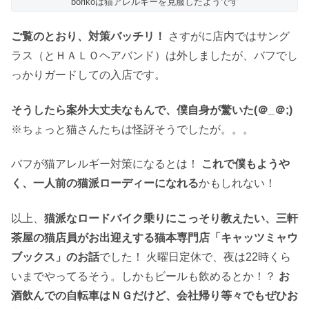
borikoは猫アレルギーを克服したようです
ご覧のとおり、対策バッチリ！
さすがに店内ではサング
ラス（とＨＡＬＯヘアバンド）は外しましたが、バフでし
っかりガードしての入店です。
そうしたら案外大丈夫なもんで、僕自身が驚いた(＠_＠;)
※ちょっと猫さんたちは怪訝そうでしたが。。。
バフが猫アレルギー対策になるとは！
これで僕もようや
く、一人前の猫派ローディーになれる
かもしれない！
以上、
猫派なロードバイク乗りにこっそり教えたい、三軒
茶屋の猫店員がお出迎えする猫本専門店「キャッツミャウ
ブックス」のお話
でした！ 火曜日定休で、夜は22時くら
いまでやってるそう。しかもビールも飲めるとか！？
お
酒飲んでの自転車はＮＧだけど、会社帰り等々でもぜひお