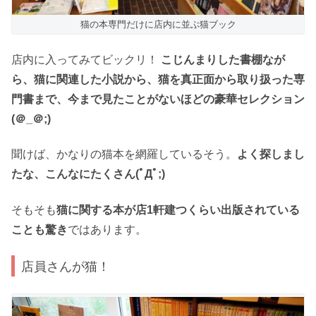
猫の本専門だけに店内に並ぶ猫ブック
店内に入ってみてビックリ！
こじんまりした書棚なが
ら、猫に関連した小説から、猫を真正面から取り扱った専
門書まで、今まで見たことがないほどの豪華セレクション
(＠_＠;)
聞けば、かなりの猫本を網羅しているそう。
よく探しまし
たな、こんなにたくさん(ﾟДﾟ;)
そもそも
猫に関する本が店1軒建つくらい出版されている
ことも驚き
ではあります。
店員さんが猫！