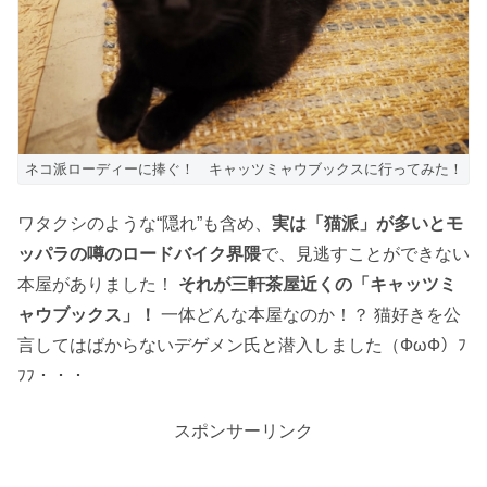
ネコ派ローディーに捧ぐ！ キャッツミャウブックスに行ってみた！
ワタクシのような“隠れ”も含め、
実は「猫派」が多いとモ
ッパラの噂のロードバイク界隈
で、見逃すことができない
本屋がありました！
それが三軒茶屋近くの「キャッツミ
ャウブックス」！
一体どんな本屋なのか！？ 猫好きを公
言してはばからないデゲメン氏と潜入しました（ФωФ）ﾌ
ﾌﾌ・・・
スポンサーリンク