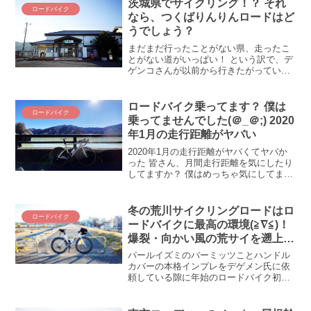
茨城県でサイクリング！？ それ
ロードバイク
なら、つくばりんりんロードはど
うでしょう？
まだまだ行ったことがない県、走ったこ
とがない道がいっぱい！ という訳で、デ
ゲンコさんが以前から行きたがっていた
場所を探検してきました！ それが「つく
ばりんりんロード」です！ つくばりんり
んロードとは？さて、つくばりんりんロ
ロードバイク乗ってます？ 僕は
ロードバイク
ードとは何でしょう...
乗ってませんでした(＠_＠;) 2020
年1月の走行距離がヤバい
2020年1月の走行距離がヤバくてヤバか
った 皆さん、月間走行距離を気にしたり
してますか？ 僕はめっちゃ気にしてます
( ´∀｀)bｸﾞｯ! そしたらまぁヤヴァイ、ほ
んとヤヴァイ(； ･`д･´) 1月の走行距離が
ホントにヤヴァイ！！ 202...
冬の荒川サイクリングロードはロ
ロードバイク
ードバイクに最高の環境(≧∇≦)！
爆裂・向かい風の荒サイを遡上す
る2023年初ロードバイクライド
パールイズミのバーミッツことハンドル
カバーの本格インプレをデゲメン氏に依
頼している隙に年始のロードバイク初ラ
イドについて振り返ってまいりましょ
う。山が遠い、行くまで面倒くさい僕ら
にとって、荒サイの向かい風は本当に最