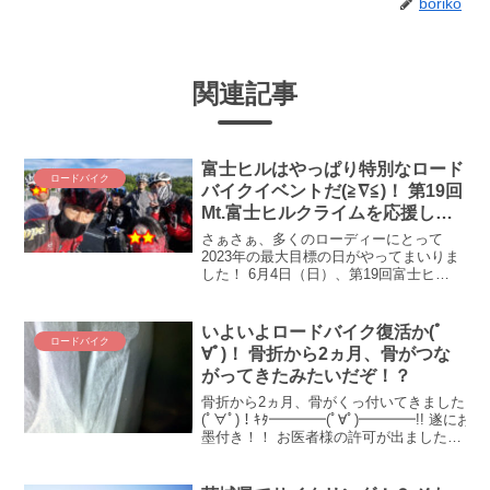
boriko
関連記事
富士ヒルはやっぱり特別なロード
ロードバイク
バイクイベントだ(≧∇≦)！ 第19回
Mt.富士ヒルクライムを応援して
きました！
さぁさぁ、多くのローディーにとって
2023年の最大目標の日がやってまいりま
した！ 6月4日（日）、第19回富士ヒ
ル！！ 悲願を達成した人も、悔し涙を飲
んだ人も、悲喜こもごもを織り交ぜて、
やっぱりこの山を駆け上がる、このイベ
いよいよロードバイク復活か(ﾟ
ロードバイク
ントは特別なんだとつくづく思った(´；
∀ﾟ)！ 骨折から2ヵ月、骨がつな
ω；｀)ﾌﾞﾜｯ 第19回Mt.富士ヒルクライム
がってきたみたいだぞ！？
を現地で目の当たりにしてきました！な
お話です。
骨折から2ヵ月、骨がくっ付いてきました
(ﾟ∀ﾟ)！ｷﾀ━━━━(ﾟ∀ﾟ)━━━━!! 遂にお
墨付き！！ お医者様の許可が出ました、
ギプスつけなくてOK(ﾟ∀ﾟ)！ ワーイワー
イ、骨折から2ヵ月、ようやくギプスが外
れました～(∩´∀｀)∩ﾜｰ...