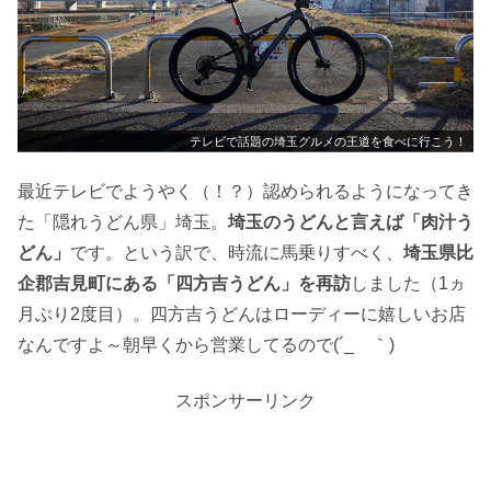
テレビで話題の埼玉グルメの王道を食べに行こう！
最近テレビでようやく（！？）認められるようになってき
た「隠れうどん県」埼玉。
埼玉のうどんと言えば「肉汁う
どん」
です。という訳で、時流に馬乗りすべく、
埼玉県比
企郡吉見町にある「四方吉うどん」を再訪
しました（1ヵ
月ぶり2度目）。四方吉うどんはローディーに嬉しいお店
なんですよ～朝早くから営業してるので(´_ゝ｀)
スポンサーリンク