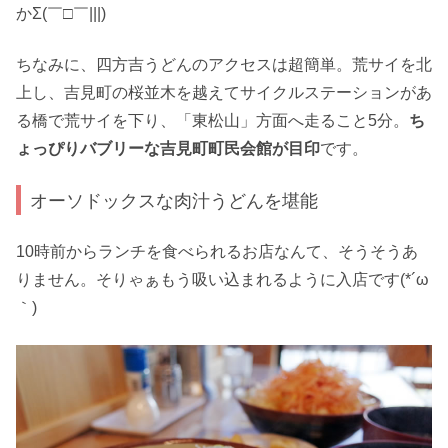
かΣ(￣□￣|||)
ちなみに、四方吉うどんのアクセスは超簡単。荒サイを北
上し、吉見町の桜並木を越えてサイクルステーションがあ
る橋で荒サイを下り、「東松山」方面へ走ること5分。
ち
ょっぴりバブリーな吉見町町民会館が目印
です。
オーソドックスな肉汁うどんを堪能
10時前からランチを食べられるお店なんて、そうそうあ
りません。そりゃぁもう吸い込まれるように入店です(*´ω
｀)