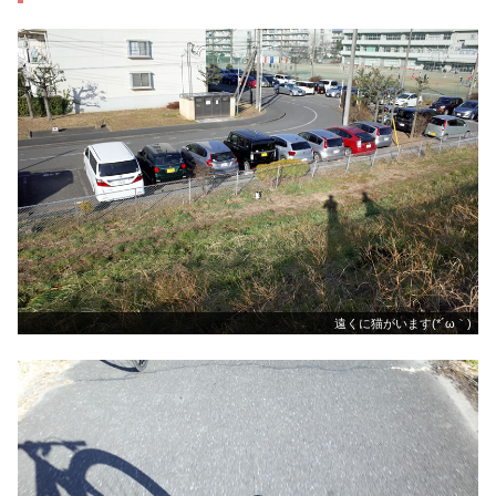
遠くに猫がいます(*´ω｀)