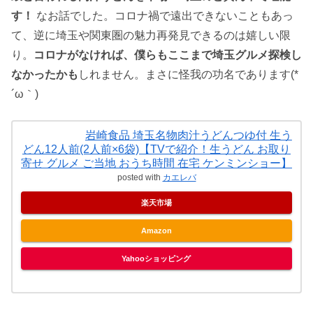
す！
なお話でした。コロナ禍で遠出できないこともあっ
て、逆に埼玉や関東圏の魅力再発見できるのは嬉しい限
り。
コロナがなければ、僕らもここまで埼玉グルメ探検し
なかったかも
しれません。まさに怪我の功名であります(*
´ω｀)
岩崎食品 埼玉名物肉汁うどんつゆ付 生う
どん12人前(2人前×6袋)【TVで紹介！生うどん お取り
寄せ グルメ ご当地 おうち時間 在宅 ケンミンショー】
posted with
カエレバ
楽天市場
Amazon
Yahooショッピング