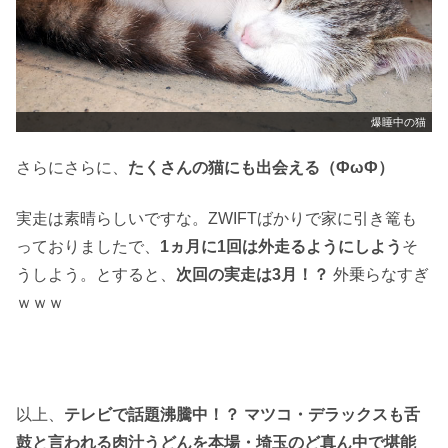
爆睡中の猫
さらにさらに、
たくさんの猫にも出会える（ФωФ）
実走は素晴らしいですな。ZWIFTばかりで家に引き篭も
っておりましたで、
1ヵ月に1回は外走るようにしよう
そ
うしよう。とすると、
次回の実走は3月！？
外乗らなすぎ
ｗｗｗ
以上、
テレビで話題沸騰中！？ マツコ・デラックスも舌
鼓と言われる肉汁うどんを本場・埼玉のど真ん中で堪能