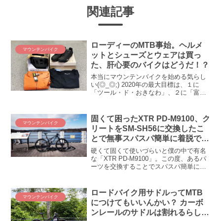
関連記事
ローディーのMTB事始。ヘルメ
マウンテンバイク
ットとシューズとウェアは買っ
た、肝心要のバイクはどうだ！？
本当にマウンテンバイクを始める気らし
い(◎_◎;) 2020年の最大目標は、１に
「ツール・ド・おきなわ」、２に「富士
ヒル」、３に「マウンテンバイク」(ﾟ
∀ﾟ)！ １と２はさておき、３の目標にま
た一歩近づきました！ うっしっし、我慢
固くて困ったXTR PD-M9100、ク
マウンテンバイク
できずに買...
リートをSM-SH56に交換したこ
とで無事スパスパ簡単に着脱でき
ることを確認！
硬くて固くて使いづらいと僕の中で有名
な「XTR PD-M9100」。この度、あるパ
ーツを交換することでスパスパ簡単にク
リートを着脱できることを確認しまし
た！ 交換したパーツはクリート本体！
PD-M9100付属のSM-SH51クリートから
ロードバイク用サドルってMTB
マウンテンバイク
別売りのSM-SH56に交換することで、苦
につけてもいいんかい？ カーボ
労することなく容易に着脱できるよう
ンレールのサドルは割れるらしい
に。これでトレイルやグラベルでもPD-