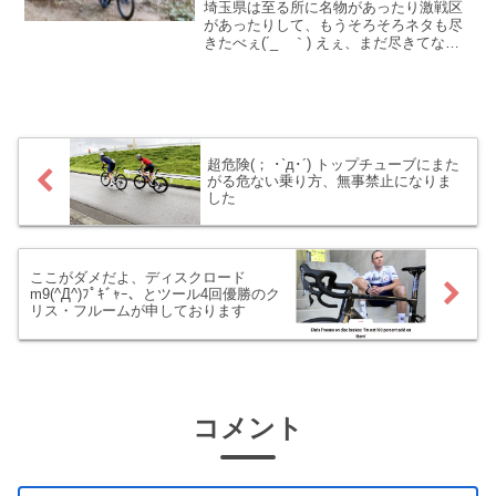
名物・焼きだんご
埼玉県は至る所に名物があったり激戦区
があったりして、もうそろそろネタも尽
きたべぇ(´_ゝ｀) えぇ、まだ尽きてな
い！？ まだあるの！？という訳で本日も
埼玉の隠れた激戦グルメなお話。今回の
激戦は・・・お団子だぁ(ﾟ∀ﾟ)！
超危険(； ･`д･´) トップチューブにまた
がる危ない乗り方、無事禁止になりま
した
ここがダメだよ、ディスクロード
m9(^Д^)ﾌﾟｷﾞｬｰ、とツール4回優勝のク
リス・フルームが申しております
コメント