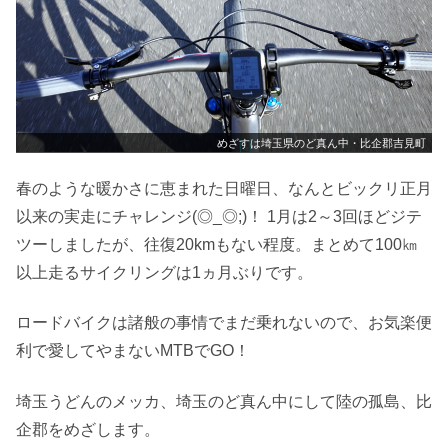
めざすは埼玉県のど真ん中・比企郡吉見町
春のような暖かさに恵まれた日曜日、なんとビックリ正月
以来の実走にチャレンジ(◎_◎;)！ 1月は2～3回ほどジテ
ツーしましたが、往復20kmもない程度。まとめて100㎞
以上走るサイクリングは1ヵ月ぶりです。
ロードバイクは諸般の事情でまだ乗れないので、お気楽便
利で愛してやまないMTBでGO！
埼玉うどんのメッカ、埼玉のど真ん中にして陸の孤島、比
企郡をめざします。