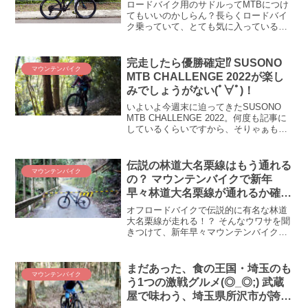
ので要注意！
M9100を使えるようになりました。
ロードバイク用のサドルってMTBにつけ
てもいいのかしらん？長らくロードバイ
ク乗っていて、とても気に入っているパ
ーツがあります。それがサドル(ﾟ∀ﾟ)！ S-
Works Powerサドルに出会ったワタクシ
のお尻はとても喜んでおります(〃艸〃)...
完走したら優勝確定⁉ SUSONO
マウンテンバイク
MTB CHALLENGE 2022が楽し
みでしょうがない(ﾟ∀ﾟ)！
いよいよ今週末に迫ってきたSUSONO
MTB CHALLENGE 2022。何度も記事に
しているくらいですから、そりゃぁもう
ワタクシもデゲメン氏も楽しみにしてい
るのです(*´ω｀) という訳で、本日も
SUSONO MTB CHALLENGE 2022に向け
伝説の林道大名栗線はもう通れる
マウンテンバイク
た練習のお話。実は結構練習するんです
の？ マウンテンバイクで新年
よ、僕たち(ΦωΦ)ﾌﾌﾌ…
早々林道大名栗線が通れるか確か
めてみた
オフロードバイクで伝説的に有名な林道
大名栗線が走れる！？ そんなウワサを聞
きつけて、新年早々マウンテンバイクで
大名栗線を探検してみることにしまし
た！ バイカーを引き付けて止まない林道
大名栗線はどんな道なのか、2023年の新
まだあった、食の王国・埼玉のも
マウンテンバイク
ルート探検事始め！
う1つの激戦グルメ(◎_◎;) 武蔵
屋で味わう、埼玉県所沢市が誇る