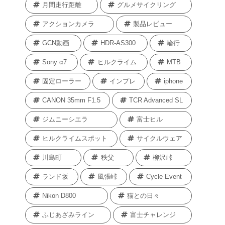
月間走行距離
グルメサイクリング
アクションカメラ
製品レビュー
GCN動画
HDR-AS300
輪行
Sony α7
ヒルクライム
MTB
固定ローラー
インプレ
iphone
CANON 35mm F1.5
TCR Advanced SL
ジムニーシエラ
富士ヒル
ヒルクライムスポット
サイクルウェア
川島町
秩父
柳沢峠
ランド坂
風張峠
Cycle Event
Nikon D800
猫との日々
ふじあざみライン
富士チャレンジ