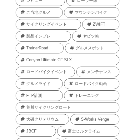
レビュー
ローラー練
ご当地グルメ
マウンテンバイク
サイクリングイベント
ZWIFT
製品インプレ
ヤビツ峠
TrainerRoad
グルメスポット
Canyon Ultimate CF SLX
ロードバイクイベント
メンテナンス
グルメライド
ロードバイク動画
FTP計測
トレーニング
荒川サイクリングロード
大磯クリテリウム
S-Works Venge
JBCF
富士ヒルクライム