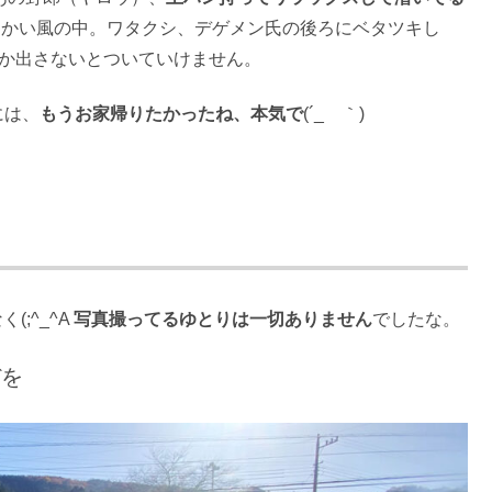
向かい風の中。ワタクシ、デゲメン氏の後ろにベタツキし
とか出さないとついていけません。
には、
もうお家帰りたかったね、本気で
(´_ゝ｀)
;^_^A
写真撮ってるゆとりは一切ありません
でしたな。
デを