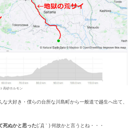
ト高砂ホルモン
んな大好き・僕らの台所な川島町から一般道で越生へ出て、
て死ぬかと思った
(;´Д｀) 何故かと言うとね・・・