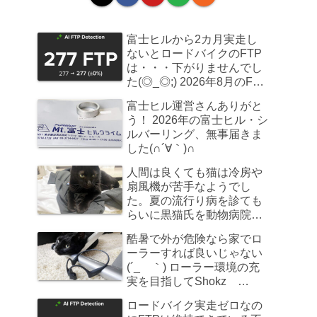
富士ヒルから2カ月実走し
ないとロードバイクのFTP
は・・・下がりませんでし
た(◎_◎;) 2026年8月のFTP
計測
富士ヒル運営さんありがと
う！ 2026年の富士ヒル・シ
ルバーリング、無事届きま
した(∩´∀｀)∩
人間は良くても猫は冷房や
扇風機が苦手なようでし
た。夏の流行り病を診ても
らいに黒猫氏を動物病院へ
連れていきました
酷暑で外が危険なら家でロ
ーラーすれば良いじゃない
(´_ゝ｀) ローラー環境の充
実を目指してShokz
OpenRun Pro 2を買ってみ
ロードバイク実走ゼロなの
た