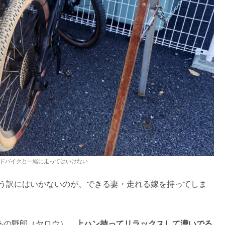
ドバイクと一緒に走ってはいけない
いう訳にはいかないのが、できる妻・走れる嫁を持ってしま
 あの野郎（ヤロウ）、
上ハン持ってリラックスして漕いでる