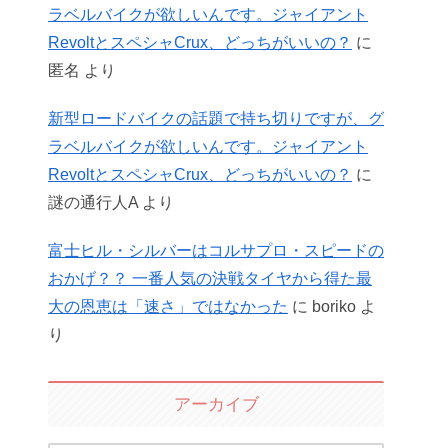
ラベルバイクが欲しいんです。ジャイアント
RevoltとスペシャCrux、どっちがいいの？
に
匿名
より
新型ロードバイクの話題で持ち切りですが、グ
ラベルバイクが欲しいんです。ジャイアント
RevoltとスペシャCrux、どっちがいいの？
に
謎の通行人A
より
富士ヒル・シルバーはコルサプロ・スピードの
おかげ？？ 一番人気の決戦タイヤから得た最
大の恩恵は「速さ」ではなかった
に
boriko
よ
り
アーカイブ