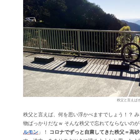
秩父と言えばホ
秩父と言えば、何を思い浮かべますでしょう！？ 
物ばっかりだなｗ そんな秩父で忘れてならないのが
ルモン
」！
コロナでずっと自粛してきた秩父＝高砂