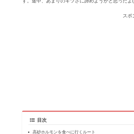
す。途中、あまりのキツさに諦めようかと思ったよ(´
スポ
目次
高砂ホルモンを食べに行くルート