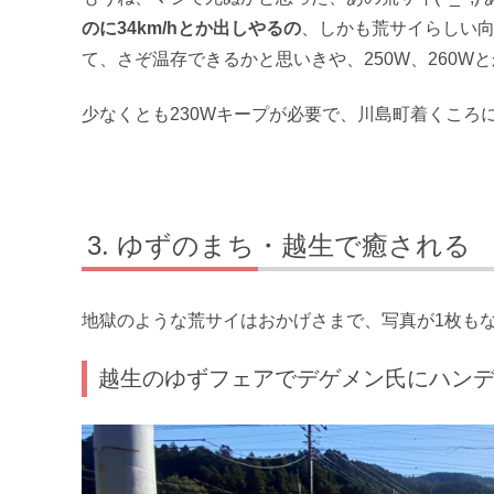
のに34km/hとか出しやるの
、しかも荒サイらしい
て、さぞ温存できるかと思いきや、250W、260W
少なくとも230Wキープが必要で、川島町着くころ
ゆずのまち・越生で癒される
地獄のような荒サイはおかげさまで、写真が1枚もなく(
越生のゆずフェアでデゲメン氏にハン