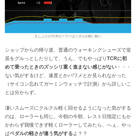
久しぶりのTCRローラーはペダルが軽い軽い
ショップからの帰り道、普通のウォーキングシューズで皇
居をグルっとしたりして、うん、でもやっぱり
TCRに初
めて乗ったときのズッシリ重く進まない感じがない
・・・
ない気がするけど、速度とかパワメとか見られなかった
（サイコン忘れてガーミンウォッチで計測）から詳しいこ
とは分からず。
凄いスムーズにクルクル軽く回せるようになった気がする
のは、ローラーも同じ。今朝の今朝、レスト日指定にもか
かわらず我慢できず軽くローラーしてみたら、へぇ、やっ
ぱ
ペダルの軽さが違う気がする
よ？？