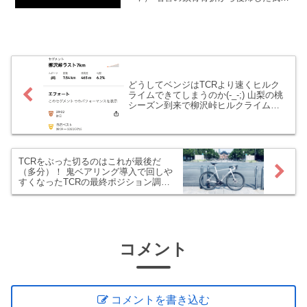
家のエーススプリンターさんのです！
ちなみに、快気祝いとしてプレゼントし
た・・・のでもありませんでした、すみ
ませんでした＼（＾〇＾）...
どうしてベンジはTCRより速くヒルク
ライムできてしまうのか(-_-;) 山梨の桃
シーズン到来で柳沢峠ヒルクライムの
季節始まりました
TCRをぶった切るのはこれが最後だ
（多分）！ 鬼ベアリング導入で回しや
すくなったTCRの最終ポジション調整
を実施します(｀･ω･´)
コメント
コメントを書き込む