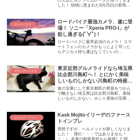
の大型ヒルクライムレースが帰ってきま
ックリ！ 赤城山ヒルクライム、来週に迫
した！ 快晴に恵まれた9月25日の群馬県
っているではありませんかｗ ヤヴェエ、
前橋市で、数年ぶりとなる赤城山ヒルク
練習してねぇ／(^o^)＼
ライムが開催！ 富士ヒルと並ぶ、もしく
はそれ以上の強豪がひしめく、日本を代
ロードバイク最強カメラ、遂に登
ロードバイク
表するヒルクライムレースで、我らがＶ
場！ ソニー「Xperia PRO-I」が
ＩＶＡ☆ＺＡＰＰＥＩがやってくれまし
欲し過ぎる(ﾟ∀ﾟ)！
た！ 2022年赤城山ヒルクライム・速報＆
表彰台レポートをお届けします！
ロードバイクに最早必須のカメラ！ スマ
ートフォンのカメラがもっとよく写った
らデジカメ持ち運ばなくていいの
に・・・。そんなロードバイク乗りの願
いをソニーがかなえてくれました！ 「カ
メラ、極める」をキャッチコピーに、カ
東京近郊グルメライドなら埼玉県
マウンテンバイク
メラ機能に特化したスマートフォン
比企郡川島町へ！ とにかく美味
「Xperia PRO-I」が誕生！ ロードバイク
しいものしかない川島町の特産・
最強カメラの筆頭に名乗りを上げそうな
無花果を求めるMTBサイクリン
「Xperia PRO-I」の魅力に迫ります。
食の宝庫にして東京都民の胃袋をつかん
グ
で離さない埼玉県は比企郡川島町。美味
しいものしかない、ホント美味の宝庫な
川島町の特産フルーツをご存知ですか？
イチゴ？？ いいえ、違います。川島町の
特産は無花果（いちじく）！！ 栄養たっ
Kask Mojitoイリーデのファース
レビュー・インプレ
ぷり、食物繊維たっぷり、しかも極上に
トインプレ
美味しい無花果（いちじく）を求めて、
マウンテンバイクで川島町をめざしま
突然ですが、ヘルメットが新しくなりま
す！
した！ 僕の・・・ではありません＾
＾；） 名誉の鎖骨骨折から復帰した我が