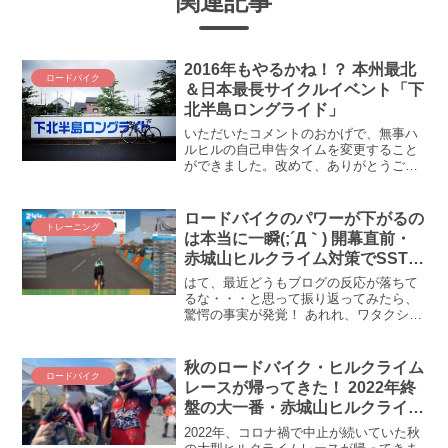
関連記事
2016年もやるかね！？ 本州最北
ロードバイク
＆日本最長サイクルイベント「下
北半島ロングライド」
いただいたコメントのおかげで、無事ハ
ルヒルの自己申告タイムを変更すること
ができました。改めて、ありがとうござ
いましたm(_ _)m これで、目標タイムが
近い人たちのトレインに乗れるぞー！と
ころで話はググッと変わって、どうやら
ロードバイクのパワーが下がるの
トレーニング
この時期に今年の...
は本当に一瞬(;´Д｀) 開幕直前・
赤城山ヒルクライム対策でSSTを
やってみた結果！
はて、最近どうもブログの反応が落ちて
るな・・・と思って振り返ってみたら、
驚愕の事実が発覚！ あれれ、ワタクシ、
ひょっとしてロードバイク乗ってないの
では、1ヵ月くらい(◎_◎;)！！ スマート
ウォッチとMTBが楽しくてソッチばかり
秋のロードバイク・ヒルクライム
ロードバイク
向いていたら、肝心カナメな当ブログの
レースが帰ってきた！ 2022年終
読者層を置き去りにしてしまいました、
盤の大一番・赤城山ヒルクライム
本当にどうもすまん(´_ゝ｀) という訳
でＺＡＰＰＥＩは輝く☆になる！
で、久々に、ホント超久しぶりにロード
2022年、コロナ禍で中止が続いていた秋
バイクの話題です。そして、これまたビ