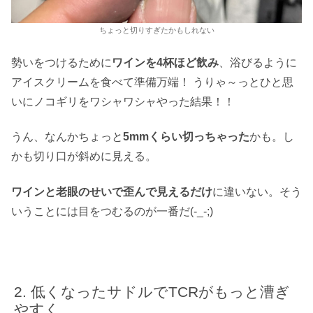
ちょっと切りすぎたかもしれない
勢いをつけるために
ワインを4杯ほど飲み
、浴びるように
アイスクリームを食べて準備万端！ うりゃ～っとひと思
いにノコギリをワシャワシャやった結果！！
うん、なんかちょっと
5mmくらい切っちゃった
かも。し
かも切り口が斜めに見える。
ワインと老眼のせいで歪んで見えるだけ
に違いない。そう
いうことには目をつむるのが一番だ(-_-;)
低くなったサドルでTCRがもっと漕ぎ
やすく