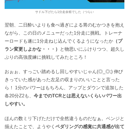
サドル下げたら1分走余裕でした（つらい
翌朝、二日酔いよりも食べ過ぎによる胃のむかつきを抱え
ながら、この日のメニューだった1分走に挑戦。トレーナ
ーロードも遂に1分走ねじ込んでくるようになったか
（プ
ラン変更しよかな・・・）
と物思いにふけりつつ、超久し
ぶりの高強度練に挑戦してみたところ！
おぉぉ、すっごい踏めるし回しやすいじゃん(◎_◎;) 伸び
きっていた感があった左足の収まりのいいことと言った
ら！ 1分のパワーはもちろん、アップとダウンで追加した
各20分Z2も、
今までのTCRとは思えないくらいパワー出
しやすい。
ほんの数ミリ下げただけで全然違うものだなぁ。ベンジと
揃えたことで、ようやく
ペダリングの感覚に共通感が出て