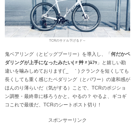
TCRのサドル下げるド～
鬼ベアリング（とビッグプーリー）を導入し、「
何だかペ
ダリングが上手になったみたい(〃艸〃)ﾑﾌｯ
」と嬉しい勘
違いを噛みしめております(´_ゝ｀) クランクを短くしても
長くしても重く感じたペダリング（とパワー）の違和感が
ほんのり薄らいだ（気がする）ことで、TCRのポジショ
ン調整・最終章に移ろうかと。やるの？ やるよ、ギコギ
コこれで最後だ、TCRのシートポスト切り！
スポンサーリンク