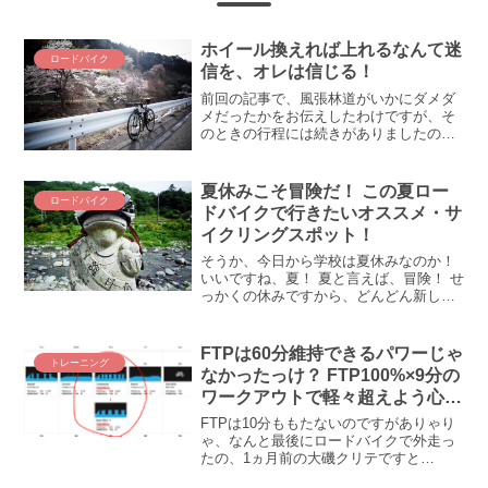
ホイール換えれば上れるなんて迷
ロードバイク
信を、オレは信じる！
前回の記事で、風張林道がいかにダメダ
メだったかをお伝えしたわけですが、そ
のときの行程には続きがありましたので
す。その続きは、仮想渋峠アタックを見
越してのもの。都民の森～もう一回風張
峠頂上～鶴峠～甲武トンネルという感じ
夏休みこそ冒険だ！ この夏ロー
ロードバイク
で、山三昧でした。これで...
ドバイクで行きたいオススメ・サ
イクリングスポット！
そうか、今日から学校は夏休みなのか！
いいですね、夏！ 夏と言えば、冒険！ せ
っかくの休みですから、どんどん新しい
ところを開拓しないともったいない！ と
いう訳で、老いていようが若かろうが、
日本全国少年少女のサイクリストがこの
FTPは60分維持できるパワーじゃ
トレーニング
夏探検すべきオス...
なかったっけ？ FTP100%×9分の
ワークアウトで軽々超えよう心拍
の限界(＾ω＾)
FTPは10分ももたないのですがありゃり
ゃ、なんと最後にロードバイクで外走っ
たの、1ヵ月前の大磯クリテですと
(◎_◎;)（⇒参考記事）。ちょっと気を抜