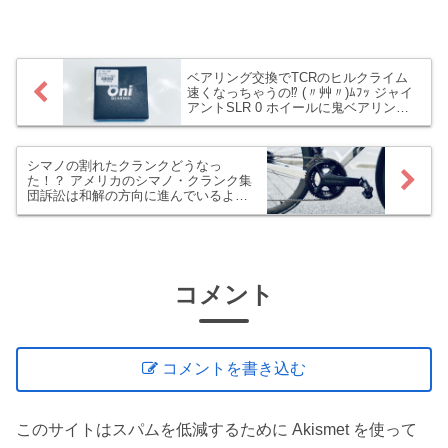
ワー（FTP）向上に非常に効果的なんだ
とか。（最近ハードだけど）SST主体な
ワタクシには関係ないかなぁと思ってい
たら、あら、やるの！？ マイクロバース
ト・インターバルを(◎_◎;)！？
ベアリング交換でTCRのヒルクライム
速くなっちゃうの⁉ (〃艸〃)ﾑﾌｯ ジャイ
アントSLR 0 ホイールに鬼ベアリング
入れちゃった
シマノの割れたクランクどうなっ
た！？ アメリカのシマノ・クランク集
団訴訟は和解の方向に進んでいるよう
です
コメント
コメントを書き込む
このサイトはスパムを低減するために Akismet を使って