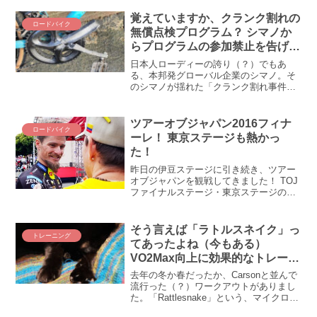
くとガチでロードバイク乗らなくなりま
すが、それでもローラーはほぼ毎日回し
覚えていますか、クランク割れの
ロードバイク
てます。FTPに一...
無償点検プログラム？ シマノか
らプログラムの参加禁止を告げら
れたショップがあるそうです
日本人ローディーの誇り（？）でもあ
る、本邦発グローバル企業のシマノ。そ
のシマノが揺れた「クランク割れ事件」
を会社が認めたのが去年2023年のことで
した。あれから1年、「無償点検プログラ
ム」の発表と実施でユーザーもショップ
ツアーオブジャパン2016フィナ
ロードバイク
もズコーッヽ(・ω・)/となって、アメリ
ーレ！ 東京ステージも熱かっ
カでは集団訴訟まで起こされたのは記憶
た！
に新しいであります（その後進展ないけ
ど）。そんな渦中のシマノクランクを点
昨日の伊豆ステージに引き続き、ツアー
検し、必要に応じて交換手続きを行うシ
オブジャパンを観戦してきました！ TOJ
ョップが、なんとシマノ御大から「出
ファイナルステージ・東京ステージの速
禁」を食らったんですと(◎_◎;) なん
報だぞぅ！ 新城幸也選手、連日の先頭集
で、どうして！？ てゆーか、このクラン
団に！雨交じりの曇天にも関わらず、伊
ク問題、まだ続いてるのね、このまま収
豆ステージとは比べ物にならないほど観
そう言えば「ラトルスネイク」っ
束するのかしら。。。
トレーニング
客がいた東京ステー...
てあったよね（今もある）
VO2Max向上に効果的なトレーニ
ング「マイクロバースト」をやっ
去年の冬か春だったか、Carsonと並んで
てみた
流行った（？）ワークアウトがありまし
た。「Rattlesnake」という、マイクロバ
ースト・インターバルで、VO2Maxとパ