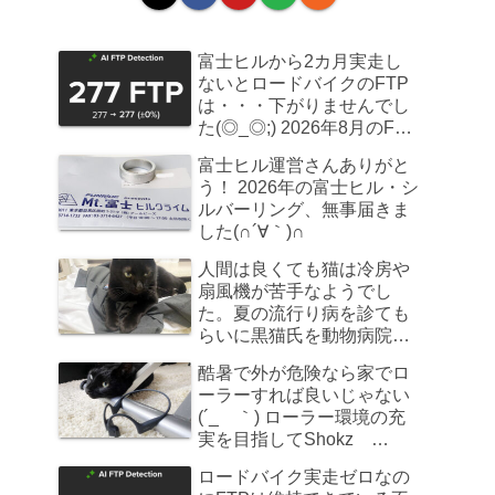
富士ヒルから2カ月実走し
ないとロードバイクのFTP
は・・・下がりませんでし
た(◎_◎;) 2026年8月のFTP
計測
富士ヒル運営さんありがと
う！ 2026年の富士ヒル・シ
ルバーリング、無事届きま
した(∩´∀｀)∩
人間は良くても猫は冷房や
扇風機が苦手なようでし
た。夏の流行り病を診ても
らいに黒猫氏を動物病院へ
連れていきました
酷暑で外が危険なら家でロ
ーラーすれば良いじゃない
(´_ゝ｀) ローラー環境の充
実を目指してShokz
OpenRun Pro 2を買ってみ
ロードバイク実走ゼロなの
た