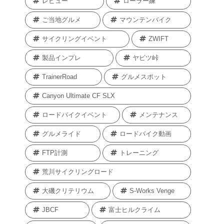
レビュー
ローラー練
ご当地グルメ
マウンテンバイク
サイクリングイベント
ZWIFT
製品インプレ
ヤビツ峠
TrainerRoad
グルメスポット
Canyon Ultimate CF SLX
ロードバイクイベント
メンテナンス
グルメライド
ロードバイク動画
FTP計測
トレーニング
荒川サイクリングロード
大磯クリテリウム
S-Works Venge
JBCF
富士ヒルクライム