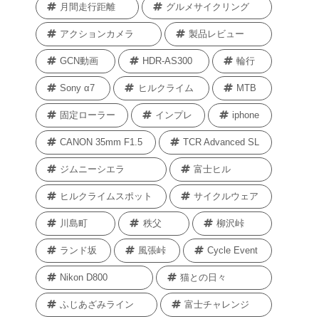
月間走行距離
グルメサイクリング
アクションカメラ
製品レビュー
GCN動画
HDR-AS300
輪行
Sony α7
ヒルクライム
MTB
固定ローラー
インプレ
iphone
CANON 35mm F1.5
TCR Advanced SL
ジムニーシエラ
富士ヒル
ヒルクライムスポット
サイクルウェア
川島町
秩父
柳沢峠
ランド坂
風張峠
Cycle Event
Nikon D800
猫との日々
ふじあざみライン
富士チャレンジ