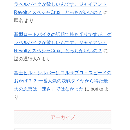
ラベルバイクが欲しいんです。ジャイアント
RevoltとスペシャCrux、どっちがいいの？
に
匿名
より
新型ロードバイクの話題で持ち切りですが、グ
ラベルバイクが欲しいんです。ジャイアント
RevoltとスペシャCrux、どっちがいいの？
に
謎の通行人A
より
富士ヒル・シルバーはコルサプロ・スピードの
おかげ？？ 一番人気の決戦タイヤから得た最
大の恩恵は「速さ」ではなかった
に
boriko
よ
り
アーカイブ