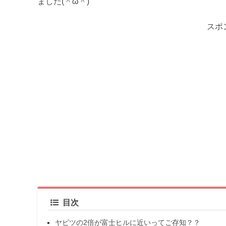
ました(＾ω＾)
スポ
目次
ヤビツの2倍が富士ヒルに近いってご存知？？