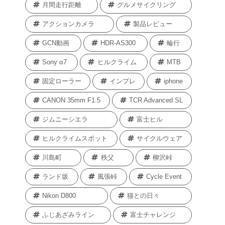
月間走行距離
グルメサイクリング
アクションカメラ
製品レビュー
GCN動画
HDR-AS300
輪行
Sony α7
ヒルクライム
MTB
固定ローラー
インプレ
iphone
CANON 35mm F1.5
TCR Advanced SL
ジムニーシエラ
富士ヒル
ヒルクライムスポット
サイクルウェア
川島町
秩父
柳沢峠
ランド坂
風張峠
Cycle Event
Nikon D800
猫との日々
ふじあざみライン
富士チャレンジ