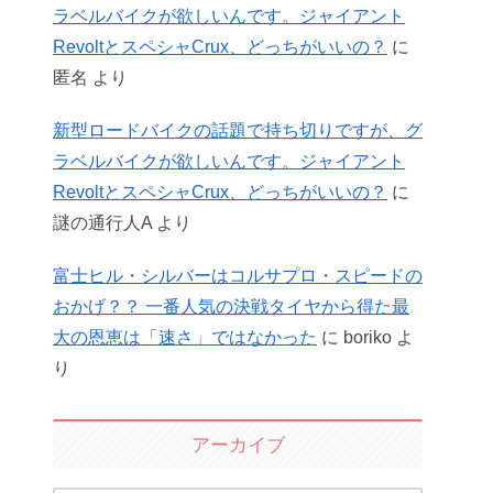
ラベルバイクが欲しいんです。ジャイアント
RevoltとスペシャCrux、どっちがいいの？
に
匿名
より
新型ロードバイクの話題で持ち切りですが、グ
ラベルバイクが欲しいんです。ジャイアント
RevoltとスペシャCrux、どっちがいいの？
に
謎の通行人A
より
富士ヒル・シルバーはコルサプロ・スピードの
おかげ？？ 一番人気の決戦タイヤから得た最
大の恩恵は「速さ」ではなかった
に
boriko
よ
り
アーカイブ