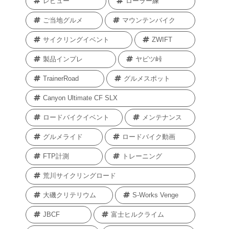
レビュー
ローラー練
ご当地グルメ
マウンテンバイク
サイクリングイベント
ZWIFT
製品インプレ
ヤビツ峠
TrainerRoad
グルメスポット
Canyon Ultimate CF SLX
ロードバイクイベント
メンテナンス
グルメライド
ロードバイク動画
FTP計測
トレーニング
荒川サイクリングロード
大磯クリテリウム
S-Works Venge
JBCF
富士ヒルクライム