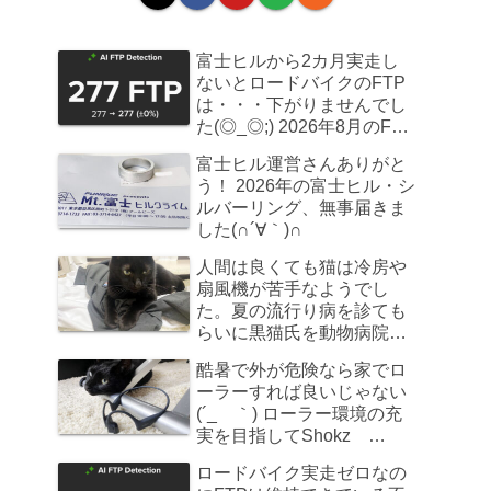
富士ヒルから2カ月実走し
ないとロードバイクのFTP
は・・・下がりませんでし
た(◎_◎;) 2026年8月のFTP
計測
富士ヒル運営さんありがと
う！ 2026年の富士ヒル・シ
ルバーリング、無事届きま
した(∩´∀｀)∩
人間は良くても猫は冷房や
扇風機が苦手なようでし
た。夏の流行り病を診ても
らいに黒猫氏を動物病院へ
連れていきました
酷暑で外が危険なら家でロ
ーラーすれば良いじゃない
(´_ゝ｀) ローラー環境の充
実を目指してShokz
OpenRun Pro 2を買ってみ
ロードバイク実走ゼロなの
た