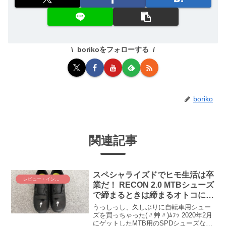
borikoをフォローする
boriko
関連記事
スペシャライズドでヒモ生活は卒
レビュー・インプレ
業だ！ RECON 2.0 MTBシューズ
で締まるときは締まるオトコに僕
はなる(ﾟ∀ﾟ)！
うっしっし、久しぶりに自転車用シュー
ズを買っちゃった(〃艸〃)ﾑﾌｯ 2020年2月
にゲットしたMTB用のSPDシューズな