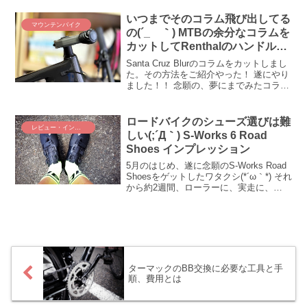
明日からいよいよ、じゃんじゃん上り放
題なわけです！ ひゃっふ～ぃ！ いよい
いつまでそのコラム飛び出してる
マウンテンバイク
よ、挑戦の時期を...
の(´_ゝ｀) MTBの余分なコラムを
カットしてRenthalのハンドルと
ステムに交換！
Santa Cruz Blurのコラムをカットしまし
た。その方法をご紹介やった！ 遂にやり
ました！！ 念願の、夢にまでみたコラム
カットを自力でやり遂げたんですよぉお
おおおお(ﾟДﾟ)ｸﾜｯ!! という訳で、我が
MTB、サンタクルーズ・ブラー...
ロードバイクのシューズ選びは難
レビュー・インプレ
しい(;´Д｀) S-Works 6 Road
Shoes インプレッション
5月のはじめ、遂に念願のS-Works Road
Shoesをゲットしたワタクシ(*´ω｀*) それ
から約2週間、ローラーに、実走に、
650kmほど走ったので、いざレビューし
たいと思います。題して、S-Works Road
Shoes、型落...
ターマックのBB交換に必要な工具と手
順、費用とは