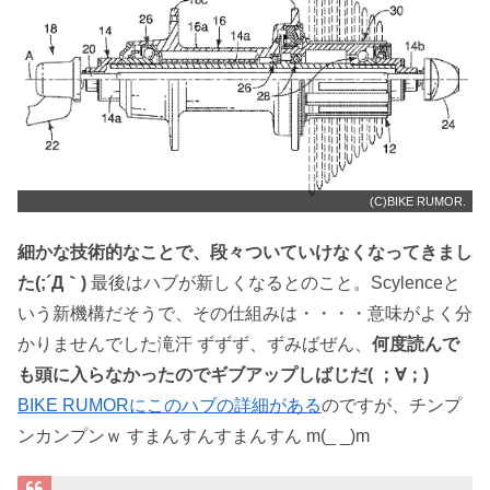
(C)BIKE RUMOR.
細かな技術的なことで、段々ついていけなくなってきまし
た(;´Д｀)
最後はハブが新しくなるとのこと。Scylenceと
いう新機構だそうで、その仕組みは・・・・意味がよく分
かりませんでした滝汗 ずずず、ずみばぜん、
何度読んで
も頭に入らなかったのでギブアップしばじだ( ；∀；)
BIKE RUMORにこのハブの詳細がある
のですが、チンプ
ンカンプンｗ すまんすんすまんすん m(_ _)m