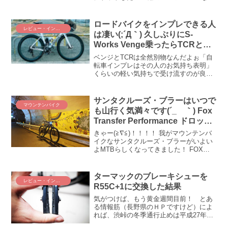
GIROのPRIVATEER LACEが、購入から3
年間の酷使で瀕死状態。もうそろそろい
いかな！？ ということで、セールになっ
ロードバイクをインプレできる人
レビュー・インプレ
ていたRECON 2.0 MTBシューズに買い
は凄い(;´Д｀) 久しぶりにS-
替えたのでありますよ。これでますます
Works Venge乗ったらTCRと全
来月の王滝の機材的な準備は整いつつあ
然別物なんだけど、何で？ どう
りますぞ～(＾ω＾)
ベンジとTCRは全然別物なんだよぉ「自
して？？
転車インプレはその人のお気持ち表明」
くらいの軽い気持ちで受け流すのが良い
と思って早何年？ という訳で、今日はワ
タクシのお気持ち表明。いやぁ、ベンジ
って改めて色褪せない良さがあるんだな
サンタクルーズ・ブラーはいつで
マウンテンバイク
ぁと、つくづくしみじ...
も山行く気満々です(´_ゝ｀) Fox
Transfer Performance ドロッパ
ーシートポストを装着！
きゃー(≧∇≦)！！！！ 我がマウンテンバ
イクなサンタクルーズ・ブラーがいよい
よMTBらしくなってきました！ FOX
Transfer（フォックス・トランスファ
ー）なるドロッパーシートポスト付けち
ゃったもんね(ﾟ∀ﾟ)！FOX Transf...
ターマックのブレーキシューを
レビュー・インプレ
R55C+1に交換した結果
気がつけば、もう黄金週間目前！ とあ
る情報筋（長野県のＨＰですけど）によ
れば、渋峠の冬季通行止めは平成27年４
月24日（金）午前10時に解除。つまり、