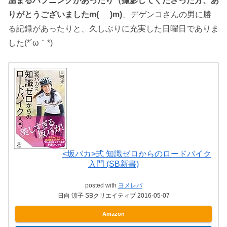
温まるハプニングがあったり（撮影してくださった方、あ
りがとうございましたm(_ _)m)
、デゲンコさんの男に勝
る記録があったりと、久しぶりに充実した日曜日でありま
した(*´ω｀*)
<坂バカ>式 知識ゼロからのロードバイク
入門 (SB新書)
posted with
ヨメレバ
日向 涼子 SBクリエイティブ 2016-05-07
Amazon