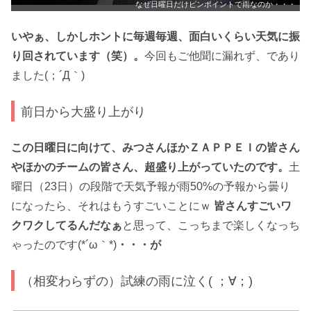
なぜ日曜日だけピンポイントで雨なのか・・・
いやぁ、しかしホントに毎週毎週、面白いくらい天気に振
り回されています（笑）。
今回もご他聞に漏れず、であり
ました(；´Д｀)
前日から大盛り上がり
この日曜日に向けて、みつさんほかＺＡＰＰＥＩの皆さん
やほかのチームの皆さん、超盛り上がっていたのです。
土
曜日（23日）の段階で天気予報が雨50%の予報から曇り
になったら、それはもうすごいことにｗ
皆さんすごいワ
クワクしてるんだなぁ
と思って、こっちまで楽しくなっち
ゃったのです(*´ω｀*)
・・・が
（相変わらずの）試練の雨に泣く( ；∀；)