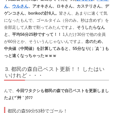
ん
、
ウルさん
、アオキさん、ロキさん、カステリさん、デ
ゲンコさん、borikoの計8人。
皆さん、あまりに速くて気
になったもんで、ゴールタイム（分のみ。秒は含めず）を
全部足して人数で割ってみたんですよ。
そうしたらなん
と、平均56分25秒ですって！！
1人だけ30分で他の全員
が60分とか、そういうんじゃないんですよ。
念のため、
中央値（中間値）を計算してみると、55分なり(；´Д｀) も
っと速くなっちゃったｗｗｗ
都民の森自己ベスト更新！！ したはい
いけれど・・・
んで、
今回ワタクシも都民の森で自己ベストを更新しまし
たよ( *´艸｀)ｳﾌﾌ
都民の森59分53秒でゴール！