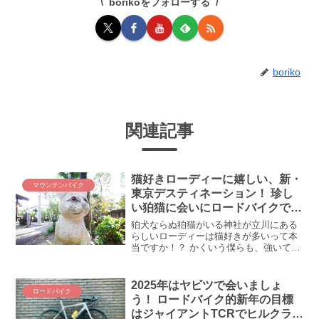
borikoをフォローする
boriko
関連記事
猫好きローディーに嬉しい、新・
マウンテンバイク
東京デスティネーション！ 珍し
い狛猫に会いにロードバイクで行
ってみよう(ﾟ∀ﾟ)！
狛犬ならぬ狛猫がいる神社が立川にある
らしいローディーは猫好きが多いって本
当ですか！？ かくいう僕らも、強いて言
うなら地域の猫に会うためにロードバイ
クに乗っているようなもの(´_ゝ｀) そん
な猫好きさん・・・というか猫そのもの
2025年はヤビツで会いましょ
ロードバイク
にご利益がある（...
う！ ロードバイク的新年の目標
はジャイアントTCRでヒルクライ