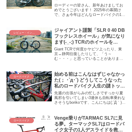
ムの自己ベスト更新を目指す！
ローディーの皆さん、新年あけましてお
めでとうございます！ 2025年の幕開け
で、さぁ今年はどんなロードバイクの1年
になるのか、早くもワクワクであります
(≧∇≦)！ という訳で、1年の計は元旦にあ
り！ boriko的2025年のロードバイク目標
ジャイアント謹製「SLR 0 40 DB
レビュー・インプレ
を打ち立てたいと思います！
フックレスホイール」が気になり
ます(-_-;) TCRのホイールを
Roval Rapide CLXに交換した結
Giant TCRで何度かヤビツ上ったり、東
果！
京↔静岡往復したりして、「う～
む・・・」と思っていることがありまし
て。ジャイアント謹製「SLR 0 40 DBフ
ックレスホイール」、なんか重い？ 転が
らない？？ スペック的には十分軽く、高
始める前はこんなはずじゃなかっ
ロードバイク
性能に見えるのですが、どうも悩ましく
た(； ･`д･´) どうしてこうなった
感じるのは、多分気のせい・・・気のせ
私のロードバイク人生の謎トップ
い、勘違いなんだけど！！ う～ん、気に
5
なってしょうがないｗ ちょっとホイール
先週の出張がらみの忙しさですっかり夏
をRovalに交換して比べてみよっせ！
風邪を引いてしまい3連休も自転車乗れな
さそうなborikoです、こんにちは(;´Д｀)と
ころで、ロードバイクを続けてみると
「こんなはずではなかった(＠_＠;)」と、
乗り始める前に思い描いたことや想像し
Venge乗りがTARMAC SL7に見
ロードバイク
たこ...
る夢。ターマックSL7はロードバ
イク女子の1人デスライドを救う