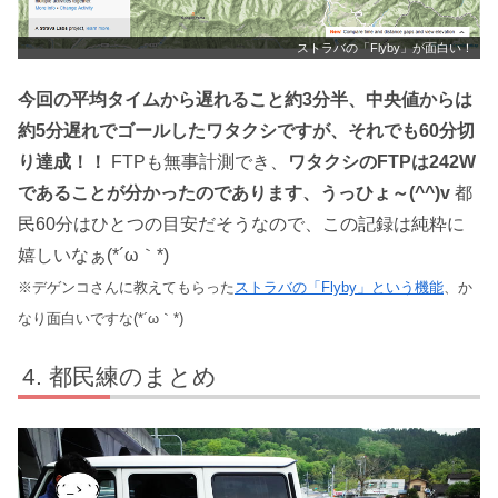
ストラバの「Flyby」が面白い！
今回の平均タイムから遅れること約3分半、中央値からは
約5分遅れでゴールしたワタクシですが、それでも60分切
り達成！！
FTPも無事計測でき、
ワタクシのFTPは242W
であることが分かったのであります、うっひょ～(^^)v
都
民60分はひとつの目安だそうなので、この記録は純粋に
嬉しいなぁ(*´ω｀*)
※デゲンコさんに教えてもらった
ストラバの「Flyby」という機能
、か
なり面白いですな(*´ω｀*)
都民練のまとめ