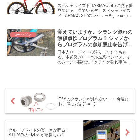
のか？
スペシャライズド TARMAC SL7に見る夢
見ている、見ているぞ、スペシャライズ
ド TARMAC SL7のレビューを(｀･ω･´)！
「ベンジキラー」の強烈で刺激的なキャ
ッチコピーに心かき乱されるローディー
も多いのでは！？ でも、ちょっと...
覚えていますか、クランク割れの
ロードバイク
無償点検プログラム？ シマノか
らプログラムの参加禁止を告げら
れたショップがあるそうです
日本人ローディーの誇り（？）でもあ
る、本邦発グローバル企業のシマノ。そ
のシマノが揺れた「クランク割れ事件」
を会社が認めたのが去年2023年のことで
した。あれから1年、「無償点検プログラ
ム」の発表と実施でユーザーもショップ
もズコーッヽ(・ω・)/となって、アメリ
カでは集団訴訟まで起こされたのは記憶
に新しいであります（その後進展ないけ
ど）。そんな渦中のシマノクランクを点
FSAのクランクが外れない！？ 奇遇だ
検し、必要に応じて交換手続きを行うシ
ね、僕もだよ(*´ω｀)
ョップが、なんとシマノ御大から「出
禁」を食らったんですと(◎_◎;) なん
で、どうして！？ てゆーか、このクラン
ク問題、まだ続いてるのね、このまま収
束するのかしら。。。
グループライドの楽しさが蘇る！
STRAVAのFlybysが超楽しい！