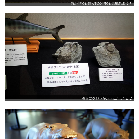
おがの化石館で秩父の化石に触れよう！
秩父にクジラがいたんかよ(ﾟДﾟ;)