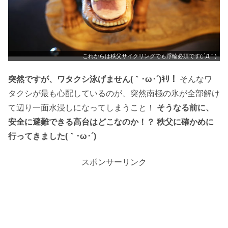
これからは秩父サイクリングでも浮輪必須です(;´Д｀)
突然ですが、ワタクシ泳げません(｀･ω･´)ｷﾘ！
そんなワ
タクシが最も心配しているのが、突然南極の氷が全部解け
て辺り一面水浸しになってしまうこと！
そうなる前に、
安全に避難できる高台はどこなのか！？ 秩父に確かめに
行ってきました(｀･ω･´)ゞ
スポンサーリンク