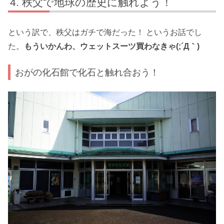
秩父で地球の歴史に触れよう！
という訳で、秩父はガチで海だった！ というお話でし
た。
もういかんわ、ウェットスーツ買わなきゃ(;´Д｀)
おがの化石館で化石と触れ合おう！