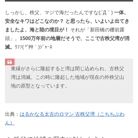
しっかし、秩父、マジで海だったんですな(;´Д｀)
一体、
安全なキワはどこなのか？ と思ったら、いよいよ出てき
ましたよ、海と陸の境目が！
それが「新田橋の礫岩露
頭」。
1500万年前の地層だそうで、ここで古秩父湾が消
滅。
ｳﾌﾌ( *´艸｀)ｼﾞｬｰﾈ
東縁がさらに隆起すると湾は閉じ込められ、古秩父
湾は消滅。この時に隆起した地域が現在の外秩父山
地の原型となっています。
出典：
はるかなる太古のロマン 古秩父湾（こちちぶわ
ん）