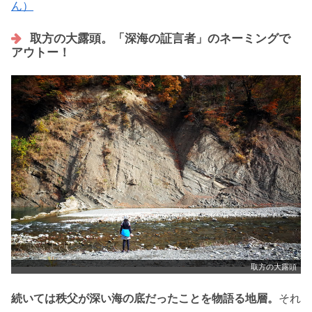
ん）
取方の大露頭。「深海の証言者」のネーミングで
アウトー！
取方の大露頭
続いては秩父が深い海の底だったことを物語る地層。
それ