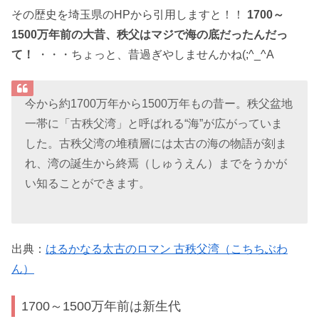
その歴史を埼玉県のHPから引用しますと！！
1700～
1500万年前の大昔、秩父はマジで海の底だったんだっ
て！
・・・ちょっと、昔過ぎやしませんかね(;^_^A
今から約1700万年から1500万年もの昔ー。秩父盆地
一帯に「古秩父湾」と呼ばれる“海”が広がっていま
した。古秩父湾の堆積層には太古の海の物語が刻ま
れ、湾の誕生から終焉（しゅうえん）までをうかが
い知ることができます。
出典：
はるかなる太古のロマン 古秩父湾（こちちぶわ
ん）
1700～1500万年前は新生代