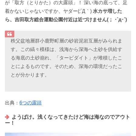
が「取方（とりかた）の大露頭」！ 深い海の底って、足
着かないじゃないですか、ヤダー(;´Д｀)
水カサ増した
ら、吉田取方総合運動公園付近は近づけません(； ･`д･´)
秩父盆地層群小鹿野町層の砂岩泥岩互層がみられま
す。この縞々模様は、浅海から深海へ土砂を供給す
る海底の土砂崩れ、「タービダイト」が堆積したこ
とによるものです。そのため、深海の環境だったこ
とが分かります。
出典：
6つの露頭
ようばけ。浅くなってきたけど海は海なのでアウト
ー！