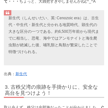
て・・・
ちょっと、大雑把すぎやしませんかね(;^_^A
新生代（しんせいだい、英: Cenozoic era）は、古生
代・中生代・新生代と分かれる地質時代、顕生代の
大きな区分の一つである。約6,500万年前から現代ま
でに相当し、恐竜、海中ではアンモナイトと海生爬
虫類が絶滅した後、哺乳類と鳥類が繁栄したことで
特徴づけられる。
出典：
新生代
古秩父湾の痕跡を手掛かりに、安全な
高台を見つけよう！
取り合えず、秩父は全部海だったことが分かりました。
ぐ