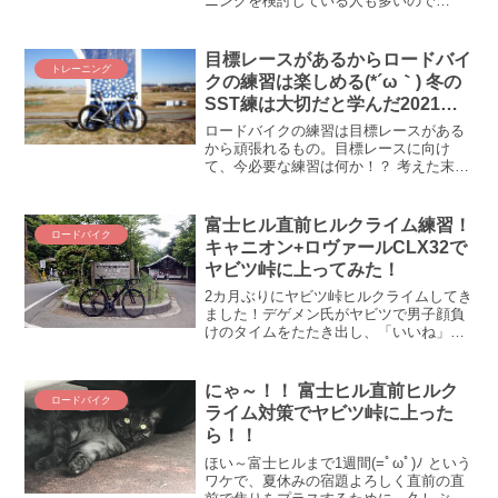
ニングを検討している人も多いので
は！？ ロードバイクのトレーニングには
トレンド（流行）がありまして、昨年ま
でだったら間違いなく「ゾーン2」でし
目標レースがあるからロードバイ
トレーニング
た。鼻歌できる強度を積む...
クの練習は楽しめる(*´ω｀) 冬の
SST練は大切だと学んだ2021年
の教訓
ロードバイクの練習は目標レースがある
から頑張れるもの。目標レースに向け
て、今必要な練習は何か！？ 考えた末に
たどり着いた現時点での結論は、冬の間
はSSTで土台作り、というものでした。
SSTの代表格、CarsonやSST（Med）を
富士ヒル直前ヒルクライム練習！
ロードバイク
積み重ねる意義を紹介します。
キャニオン+ロヴァールCLX32で
ヤビツ峠に上ってみた！
2カ月ぶりにヤビツ峠ヒルクライムしてき
ました！デゲメン氏がヤビツで男子顔負
けのタイムをたたき出し、「いいね」を
たくさんいただいて、嫉妬にまみれる
borikoです、こんばんみ(´_ゝ｀) 世の中で
一番怖いのは男の妬みとゆがんだプライ
にゃ～！！ 富士ヒル直前ヒルク
ロードバイク
ド！ とい...
ライム対策でヤビツ峠に上った
ら！！
ほい～富士ヒルまで1週間(=ﾟωﾟ)ﾉ という
ワケで、夏休みの宿題よろしく直前の直