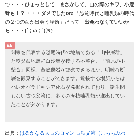
で・・・
ひょっとして、まさかして、山の際のキワ、小鹿
野も！？ ・・・ダメでしたorz
「恐竜時代と哺乳類の時代
の２つの海が出会う場所」だって。
出会わなくていいか
ら・・・(´；ω；`)ｳｩｩ
関東を代表する恐竜時代の地層である「山中層群」
と秩父盆地層群白沙層が接する不整合。「前原の不
整合」同様、基底礫岩が観察できるほか、明瞭な断
層を観察することができます。近接する場所からは
パレオパラドキシア化石が発掘されており、誕生間
もない古秩父湾に、多くの海棲哺乳類が進出してい
たことが分かります。
出典：
はるかなる太古のロマン 古秩父湾（こちちぶわ