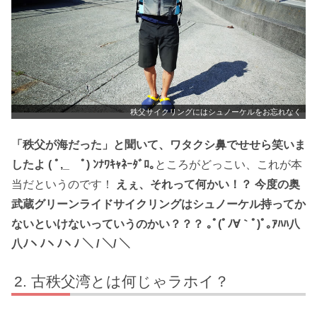
秩父サイクリングにはシュノーケルをお忘れなく
「秩父が海だった」と聞いて、ワタクシ鼻でせせら笑いま
したよ ( ﾟ,_ゝﾟ) ﾝﾅﾜｷｬﾈｰﾀﾞﾛ｡
ところがどっこい、これが本
当だというのです！
えぇ、それって何かい！？ 今度の奥
武蔵グリーンライドサイクリングはシュノーケル持ってか
ないといけないっていうのかい？？？ ｡ﾟ(ﾟﾉ∀｀ﾟ)ﾟ｡ｱﾊﾊ八
八ﾉヽﾉヽﾉヽﾉ ＼ / ＼/ ＼
古秩父湾とは何じゃラホイ？