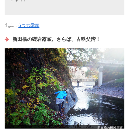
出典：
6つの露頭
新田橋の礫岩露頭。さらば、古秩父湾！
新田橋の礫岩露頭