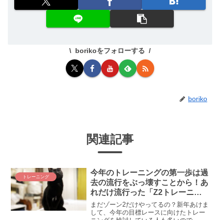
borikoをフォローする
boriko
関連記事
今年のトレーニングの第一歩は過
トレーニング
去の流行をぶっ壊すことから！あ
れだけ流行った「Z2トレーニン
グ」にGCNが”待った”をかけて
まだゾーン2だけやってるの？新年あけま
います
して、今年の目標レースに向けたトレー