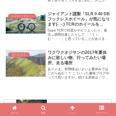
前で焦りをプラスするために、久しぶり
にヤビツに行ってきましたよぅ。そこで
ワタクシたち、とんでもない出会いをし
てしまったΣ(￣□￣|||)秦野での出会いと
ジャイアント謹製「SLR 0 40 DB
レビュー・インプレ
は！？...
フックレスホイール」が気になり
ます(-_-;) TCRのホイールを
Roval Rapide CLXに交換した結
Giant TCRで何度かヤビツ上ったり、東
果！
京↔静岡往復したりして、「う～
む・・・」と思っていることがありまし
て。ジャイアント謹製「SLR 0 40 DBフ
ックレスホイール」、なんか重い？ 転が
らない？？ スペック的には十分軽く、高
ワクワクオジサンの2017年夏休
ロードバイク
性能に見えるのですが、どうも悩ましく
みに欲しい物、行ってみたい場
感じるのは、多分気のせい・・・気のせ
所、走る場所
い、勘違いなんだけど！！ う～ん、気に
なってしょうがないｗ ちょっとホイール
ありゃま、世間様はいよいよ夏休みでは
をRovalに交換して比べてみよっせ！
ござらぬか！？ こういった趣味ブログや
ってて思いますが、続ける源泉は「ワク
ワク感」だったり好奇心だったりだと思
うのです。という訳で、この夏休みにや
ってみたいこと、行ってみたいところを
ピックアップ。「少年老...
めざせ100km・3000mライド最終回！
鶴峠 & 甲武トンネル
ホーム
検索
トップ
サイドバー