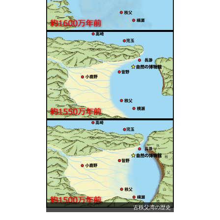
古秩父湾の歴史