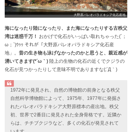
大野原パレオパラドキシア化石産地
海になったり陸になったり、また海になったりする古秩父
湾は迷惑千万！
おかげで化石がいっぱい取れちゃった(´；
ω；`)ｳｩｩ それが「大野原パレオパラドキシア化石産
地」。
昔の生き物も泳げなかったのかと思うと、親近感が
湧いてきます(*´ω｀)
陸上の生物の化石の近くでクジラの
化石が見つかったりして意味不明でありますな(;´Д｀)
1972年に発見され、自然の博物館の前身となる秩父
自然科学博物館によって、1975年、1977年に発掘さ
れたパレオパラドキシア大野原標本の産出地。秩父
初、世界で2番目に発見された全身骨格です。近隣か
らは、チチブクジラなど、多くの化石が発見されて
います。