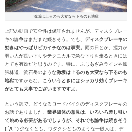
激坂は上るのも大変なら下るのも地獄
上記の動画で安全性は保証されませんが、ディスクブレー
キの論争はまだまだ続きそう。でも、
ディスクブレーキの
効きはやっぱりピカイチなのは事実。
雨の日とか、握力が
弱い人が長い下りやテクニカルで急な下りを走るときには
とても有効だと思うのです。特に、ふじあざみラインや風
張林道、浜石岳のような
激坂は上るのも大変なら下るのも
地獄
ですからな。
こういうときにはシッカリ効くブレーキ
がとても大事でございますですよ。
という訳で、どうなるロードバイクのディスクブレーキの
お話でありました。
業界団体の意見は、いろいろ差し引い
て眺める必要があるでしょうが、それでも論争は続きそう
(;´Д｀)
少なくとも、ワタクシどものような一般人は、デ