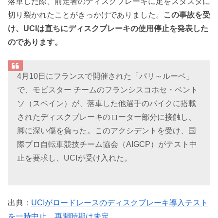
落車した際、前走者のディスクブレーキに足をズタズタに
切り裂かれたことがきっかけでありました。
この事故を受
け、UCIは直ちにディスクブレーキの使用停止を発表した
のであります。
4月10日にフランスで開催された「パリ～ルーベ」
で、モビスター チームのフランシスコホセ・ベント
ソ（スペイン）が、落車した他選手のバイクに搭載
されたディスクブレーキのローター部分に接触し、
脚に深い傷を負った。このアクシデントを受け、国
際プロ自転車競技チーム協会（AIGCP）がテスト中
止を要求し、UCIが受け入れた。
出典：
UCIがロードレースのディスクブレーキ導入テスト
を一時中止 再開時期は未定