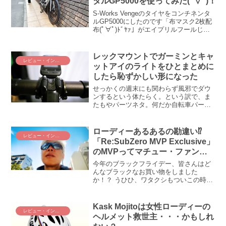
タルGP5000を使ってみた(ﾟ∀ﾟ)！
S-Works Vengeのタイヤをコンチネンタ
ルGP5000にしたのです「布マスク2枚配
布(ﾟ∀ﾟ)ﾄﾞﾔｧ」がエイプリルフールじゃな
いと知って、マジメに耐え忍ぶのがバカ
らしくなってきたborikoです、この道し
かない自民党(´_ゝ｀) ...
レックマウントでガーミンとキャ
レビュー・インプレ
ットアイのライトをひとまとめに
したら恥ずかしい形になった
せっかくの週末にも関わらず風邪でダウ
ンするという体たらく。という訳で、ま
たもやパーツネタ。何だか自転車パーツ
レビューブログになりつつあるな(-_-;)。
ちょっぴり下ネタ注意です。ロードバイ
クのハンドルまわりをスッキリさせた
ローディーあるあるの勘違い⁉
レビュー・インプレ
い！ロードバイクは...
「Re:SubZero MVP Exclusive」
のMVPってマチュー・ファン・
デル・プールのことですよね？
今年のブラックフライデー、皆さんはど
んなブラックなお買い物をしました
か！？ うひひ、ワタクシもついこの時流
に乗ってしまってポチッとな。オークリ
ーの「Re:SubZero MVP Exclusive」とい
うアイウェア（サングラス）を買ってし
Kask Mojitoは女性ローディーの
レビュー・インプレ
まった(〃艸〃)ﾑﾌｯ MVPってマチュー・
ヘルメット救世主・・・かもしれ
ファン・デル・プールのことでしょ