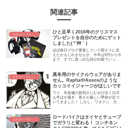
関連記事
ひと足早く2016年のクリスマス
レビュー・インプレ
プレゼントを自分のためにゲット
しました( *´艸｀)
ほぼ毎日ブログ更新していて暇そうに見
えたかもしれませんが、今年は8月から今
まで、すでに真っ白な頭が白髪でいっぱ
いになるほどの日々だったんです（本当
ですよｗ）(;´Д｀) しかし、そんな日々と
もいよいよオサラバ！ 超大きな仕事がい
真冬用のサイクルウェアがありま
レビュー・インプレ
よいよ僕の手...
せん。RaphaやAssosのような
カッコイイジャージがほしいです
ワイ、冬装備の貧弱さにむせび泣く11月
も半ばが過ぎ、寒さが厳しい季節が近づ
いてきました！ しかし、ワタクシ、大の
寒がりにも関わらず、実は“真冬用のジャ
ージ”を持っていないのであります。これ
は由々しき大問題！ という訳で、早速、
ロードバイクはタイヤとチューブ
レビュー・インプレ
物色ですよ！こ...
でガラリと変わる！ コンチネン