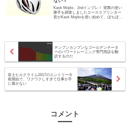
ない？
う？？ えぇ、違うの！？
Kask Mojito、2ndインプレ！ 実際の使い
勝手を調査しましたエーススプリンター
君がKask Mojitoを使い始めて、ぼちぼち
2カ月。当ブログが「kask mojito インプ
レ」という検索ワードに引っかかるよう
で、インプレを求め...
チンプンカンプンなゴールデンチータ
ーのパワートレーニング専門用語を翻
訳するのだ
富士ヒルクライム2017のエントリー今
夜開始で、ワクワクしすぎて仕事が手
に着かない
コメント