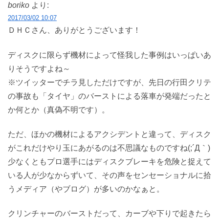
boriko
より:
2017/03/02 10:07
ＤＨＣさん、ありがとうございます！
ディスクに限らず機材によって怪我した事例はいっぱいあ
りそうですよね～
※ツイッターでチラ見しただけですが、先日の行田クリテ
の事故も「タイヤ」のバーストによる落車が発端だったと
か何とか（真偽不明です）。
ただ、ほかの機材によるアクシデントと違って、ディスク
がこれだけやり玉にあがるのは不思議なものですね(;´Д｀)
少なくともプロ選手にはディスクブレーキを危険と捉えて
いる人が少なからずいて、その声をセンセーショナルに拾
うメディア（やブログ）が多いのかなぁと。
クリンチャーのバーストだって、カーブや下りで起きたら