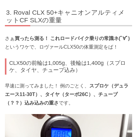
Roval CLX 50+キャニオンアルティメ
ットCF SLXの重量
さぁ
買ったら測る！ これロードバイク乗りの常識ネ(ﾟ∀ﾟ)
というワケで、ロヴァールCLX50の体重測定をば！
CLX50の前輪は1,005g、後輪は1,400g（スプロ
ケ、タイヤ、チューブ込み）
早速に測ってみました！ 例のごとく、
スプロケ（デュラ
エース11-30T）、タイヤ（ターボ26C）、チューブ
（？？）込み込みの重さ
です。