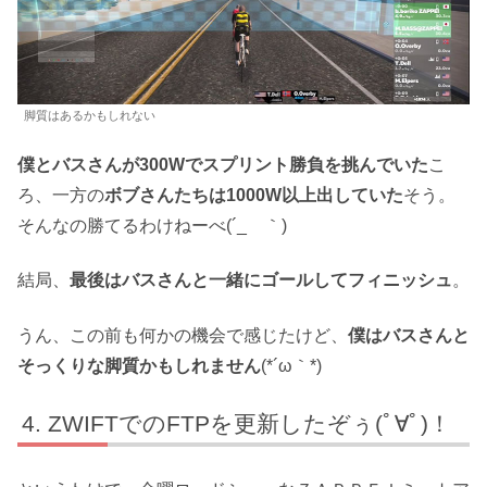
脚質はあるかもしれない
僕とバスさんが300Wでスプリント勝負を挑んでいた
こ
ろ、一方の
ボブさんたちは1000W以上出していた
そう。
そんなの勝てるわけねーべ(´_ゝ｀)
結局、
最後はバスさんと一緒にゴールしてフィニッシュ
。
うん、この前も何かの機会で感じたけど、
僕はバスさんと
そっくりな脚質かもしれません
(*´ω｀*)
ZWIFTでのFTPを更新したぞぅ(ﾟ∀ﾟ)！