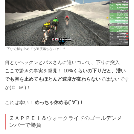
下りで脚を止めても速度落ちないぞ！？
何とかヘックンとバスさんに追いついて、下りに突入！
ここで驚きの事実を発見！
10%くらいの下りだと、漕い
でも脚を止めてもほとんど速度が変わらない
ではないです
か(＠_＠;)！
これは幸い！
めっちゃ休める(ﾟ∀ﾟ)！
ＺＡＰＰＥＩ＆ウォークライドのゴールデンメ
ンバーで勝負