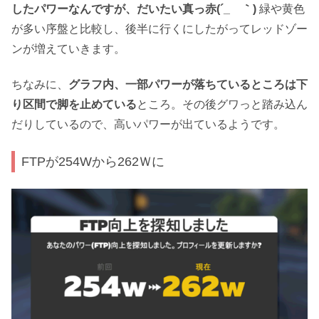
したパワーなんですが、だいたい真っ赤(´_ゝ｀)
緑や黄色
が多い序盤と比較し、後半に行くにしたがってレッドゾー
ンが増えていきます。
ちなみに、
グラフ内、一部パワーが落ちているところは下
り区間で脚を止めている
ところ。その後グワっと踏み込ん
だりしているので、高いパワーが出ているようです。
FTPが254Wから262Ｗに