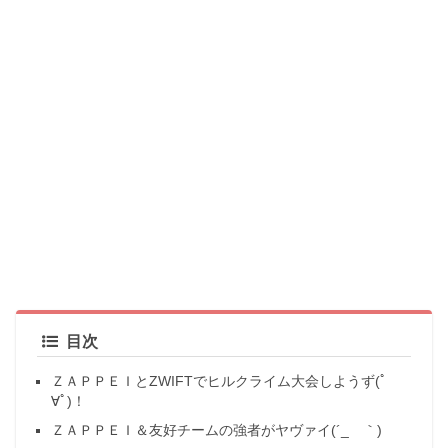
目次
ＺＡＰＰＥＩとZWIFTでヒルクライム大会しようず(ﾟ
∀ﾟ)！
ＺＡＰＰＥＩ＆友好チームの強者がヤヴァイ(´_ゝ｀)