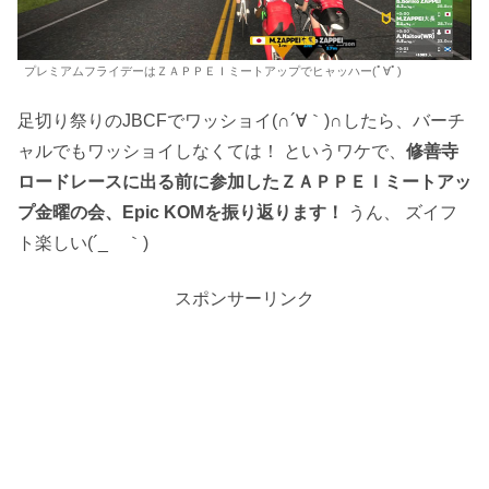
プレミアムフライデーはＺＡＰＰＥＩミートアップでヒャッハー(ﾟ∀ﾟ)
足切り祭りのJBCFでワッショイ(∩´∀｀)∩したら、バーチ
ャルでもワッショイしなくては！ というワケで、
修善寺
ロードレースに出る前に参加したＺＡＰＰＥＩミートアッ
プ金曜の会、Epic KOMを振り返ります！
うん、 ズイフ
ト楽しい(´_ゝ｀)
スポンサーリンク