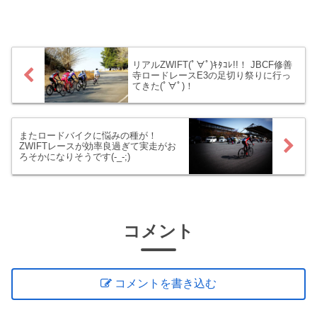
月は果たしてどうなったのか？ 早速にそ
の結果をば(*´ω｀*)9月のF...
リアルZWIFT(ﾟ∀ﾟ)ｷﾀｺﾚ!!！ JBCF修善
寺ロードレースE3の足切り祭りに行っ
てきた(ﾟ∀ﾟ)！
またロードバイクに悩みの種が！
ZWIFTレースが効率良過ぎて実走がお
ろそかになりそうです(-_-;)
コメント
コメントを書き込む