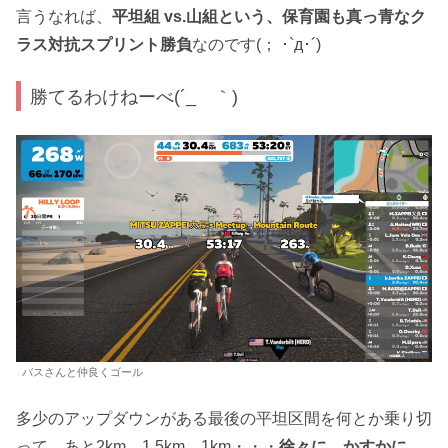
言うなれば、
平坦組 vs.山組という、保育園も真っ青なク
ラス対抗スプリント勝負
なのです(； ･`д･´)
勝てるわけねーべ(´_ゝ｀)
バスさんと仲良くゴール
多少のアップダウンがある最後の平坦区間を何とか乗り切
って、あと2km、1.5km、1km・・・
徐々に、かすかに、