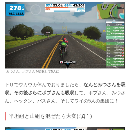
みつさん、ボブさんを吸収して5人に
下りでウカウカ休んでおりましたら、
なんとみつさんを吸
収。その後さらにボブさんも吸収
して、ボブさん、みつさ
ん、ヘックン、バスさん、そしてワイの5人の集団に！
平坦組と山組を混ぜたら大変(;´Д｀)