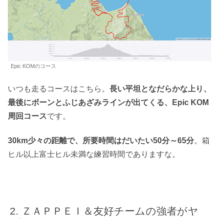
Epic KOMのコース
いつも走るコースはこちら。
長い平坦となだらかな上り、
最後にボーンとふじあざみラインが出てくる、Epic KOM
周回コース
です。
30km少々の距離で、所要時間はだいたい50分～65分
。箱
ヒル以上富士ヒル未満な練習時間でありますな。
ＺＡＰＰＥＩ＆友好チームの強者がヤ