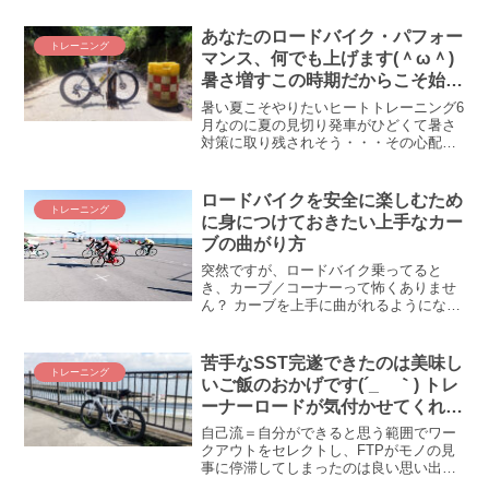
あなたのロードバイク・パフォー
トレーニング
マンス、何でも上げます(＾ω＾)
暑さ増すこの時期だからこそ始め
たい「ヒートトレーニング」の
暑い夏こそやりたいヒートトレーニング6
すゝめ
月なのに夏の見切り発車がひどくて暑さ
対策に取り残されそう・・・その心配は
いりません！ ここ数年プロの選手を中心
に流行りに流行りまくっている「ヒート
トレーニング」をやれば暑さに強くなれ
ロードバイクを安全に楽しむため
トレーニング
るわ、VO2Maxは...
に身につけておきたい上手なカー
ブの曲がり方
突然ですが、ロードバイク乗ってると
き、カーブ／コーナーって怖くありませ
ん？ カーブを上手に曲がれるようになる
と多分、いろいろ良いことがあるはず。
これはレースに限った話ではなく、公道
でもカーブを上手に曲がれるようになる
苦手なSST完遂できたのは美味し
トレーニング
ことで安全マージンが高ま...
いご飯のおかげです(´_ゝ｀) トレ
ーナーロードが気付かせてくれる
毎日・毎食の栄養の大切さ！
自己流＝自分ができると思う範囲でワー
クアウトをセレクトし、FTPがモノの見
事に停滞してしまったのは良い思い出。
何のためにトレーナーロード契約してい