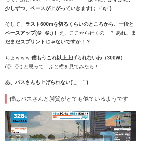
少しずつ、ペースが上がっていきます(； ･`д･´)
そして、
ラスト600mを切るくらいのところから、一段と
ペースアップ(＠_＠;)！
え、ここから行くの！？
あれ、ま
だまだスプリントじゃないですか！？
ちょｗｗｗ
僕もうこれ以上上げられないわ（300W）
(◎_◎;) と思って、ふと横を見てみたら！
あ、バスさんも上げられない(´_ゝ｀)
僕はバスさんと脚質がとても似ているようです