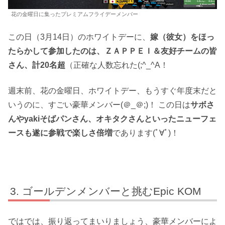
花の金曜日に集ったプレミアムフライデーメンバー
この日（3月14日）のホワイトデーに、
嫁（彼女）をほっ
たらかして参加したのは、ＺＡＰＰＥＩ＆友好チームの皆
さん、計20名超
（正確な人数忘れた(;^_^A！
週末前、花の金曜日、ホワイトデー、もうすぐ年度末だと
いうのに、すごい豪華メンバー(＠_＠;)！ この日は
サボさ
んやyakiそばパンさん、オキタクさんといったニューフェ
ースも遂に参戦で楽しさ倍増
であります(ﾟ∀ﾟ)！
ゴールデンメンバーと挑むEpic KOM
ではでは、振り返ってまいりましょう、豪華メンバーによ