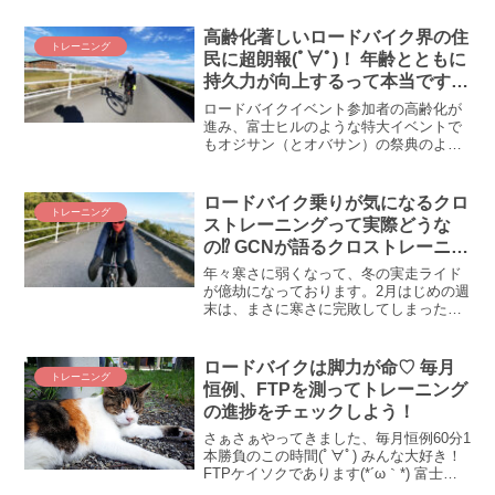
るのか！？ という訳で、今月（7月）か
ら再びトレーナーロードのトレーニング
高齢化著しいロードバイク界の住
トレーニング
プランに従うことにしました。そうした
民に超朗報(ﾟ∀ﾟ)！ 年齢とともに
ら、まぁトレーナーロードさんった
持久力が向上するって本当です
ら！！ いきなり過去失敗しまくりのワー
か！？
クアウトぶち込んできてくれるじゃあり
ロードバイクイベント参加者の高齢化が
ませんか(´_ゝ｀)ｽﾃｷ!
進み、富士ヒルのような特大イベントで
もオジサン（とオバサン）の祭典のよう
になっている今日この頃。年取ればそれ
だけ体力落ちるし、持久力も厳しいだろ
うに・・・と思うじゃないですか。でも
ロードバイク乗りが気になるクロ
トレーニング
実は、一概に加齢＝持久力の低下とは言
ストレーニングって実際どうな
えないみたいなんです。高齢化真っ盛り
の⁉ GCNが語るクロストレーニン
の僕が言ったんじゃないですよ！？ みん
グのメリット・効果とは?
な大好き、GCNが言ったんです。果たし
年々寒さに弱くなって、冬の実走ライド
て、年齢とともに持久力は上がるの
が億劫になっております。2月はじめの週
か！？ GCNに聞いてみよう！
末は、まさに寒さに完敗してしまった週
末。うぅ、で、でも、自転車は乗らなか
ったけど（カロリー消費を目的に）15km
以上ウォーキングしたもん。ウォーキン
ロードバイクは脚力が命♡ 毎月
トレーニング
グもいわゆるクロストレーニングとして
恒例、FTPを測ってトレーニング
効果あるよね！？教えてGCN！
の進捗をチェックしよう！
さぁさぁやってきました、毎月恒例60分1
本勝負のこの時間(ﾟ∀ﾟ) みんな大好き！
FTPケイソクであります(*´ω｀*) 富士チ
ャレ以降ダダ下がりの我がFTPですが、9