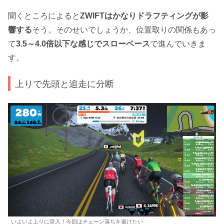
聞くところによると
ZWIFTはかなりドラフティングが影
響する
そう。そのせいでしょうか、位置取りの関係もあっ
て
3.5～4.0倍以下な感じでスローペース
で進んでいきま
す。
上りで先頭と追走に分断
いよいよ上りに突入！今回はチェーン落ちを避けたい