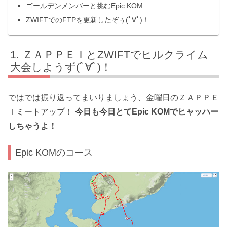
ゴールデンメンバーと挑むEpic KOM
ZWIFTでのFTPを更新したぞぅ(ﾟ∀ﾟ)！
ＺＡＰＰＥＩとZWIFTでヒルクライム
大会しようず(ﾟ∀ﾟ)！
ではでは振り返ってまいりましょう、金曜日のＺＡＰＰＥ
Ｉミートアップ！
今日も今日とてEpic KOMでヒャッハー
しちゃうよ！
Epic KOMのコース