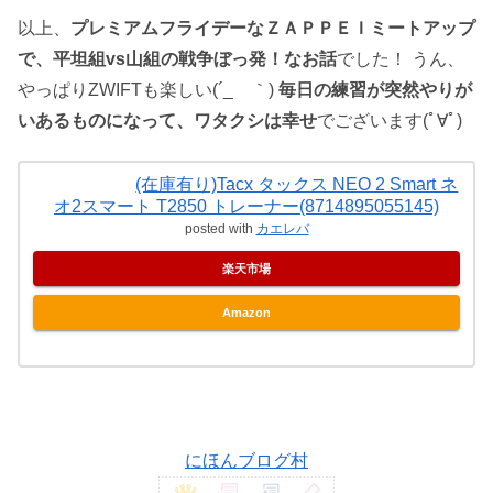
以上、
プレミアムフライデーなＺＡＰＰＥＩミートアップ
で、平坦組vs山組の戦争ぼっ発！なお話
でした！ うん、
やっぱりZWIFTも楽しい(´_ゝ｀)
毎日の練習が突然やりが
いあるものになって、ワタクシは幸せ
でございます(ﾟ∀ﾟ)
(在庫有り)Tacx タックス NEO 2 Smart ネ
オ2スマート T2850 トレーナー(8714895055145)
posted with
カエレバ
楽天市場
Amazon
にほんブログ村