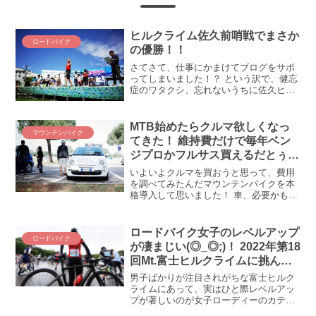
ヒルクライム佐久前哨戦でまさか
ロードバイク
の優勝！！
さてさて、仕事にかまけてブログをサボ
ってしまいました！？ という訳で、健忘
症のワタクシ、忘れないうちに佐久ヒル
のことを書かなくては！ まずはヒルクラ
イム佐久前哨戦のお話！ デゲンコさん、
やりましたよ！ヒルクライムだけじゃな
MTB始めたらクルマ欲しくなっ
マウンテンバイク
い、佐久の名産さて...
てきた！ 維持費だけで毎年ベン
ジプロかフルサス買えるだとぅ
(；ﾟДﾟ)!?
いよいよクルマを買おうと思って、費用
を調べてみたんだマウンテンバイクを本
格導入して思いました！ 車、必要かもし
れない・・・なぜなら、自走ダルいじゃ
ん(*´∀｀)ﾊﾊﾊ という訳で、車を導入する
にあたって、まずどれくらい費用がかか
ロードバイク女子のレベルアップ
ロードバイク
るのか、ざっ...
が凄まじい(◎_◎;)！ 2022年第18
回Mt.富士ヒルクライムに挑んだ
デゲメン氏の闘い
男子ばかりが注目されがちな富士ヒルク
ライムにあって、実はひと際レベルアッ
プが著しいのが女子ローディーのカテゴ
リーです。女子でも最早ブロンズは当た