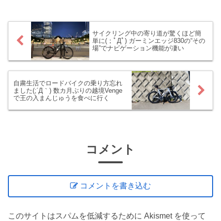
対応っぽいんです。ロードバイクの
話？？ ...
サイクリング中の寄り道が驚くほど簡
単に(；ﾟДﾟ) ガーミンエッジ830の“その
場”でナビゲーション機能が凄い
自粛生活でロードバイクの乗り方忘れ
ました(;´Д｀) 数カ月ぶりの越境Venge
で王の入まんじゅうを食べに行く
コメント
コメントを書き込む
このサイトはスパムを低減するために Akismet を使って