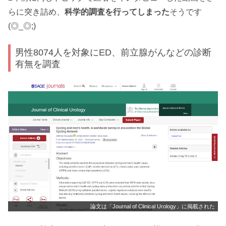
らに突き詰め、
科学的調査を行ってしまった
そうです
(◎_◎;)
男性8074人を対象にED、前立腺がんなどの診断
有無を調査
論文は「Journal of Clinical Urology」に掲載された