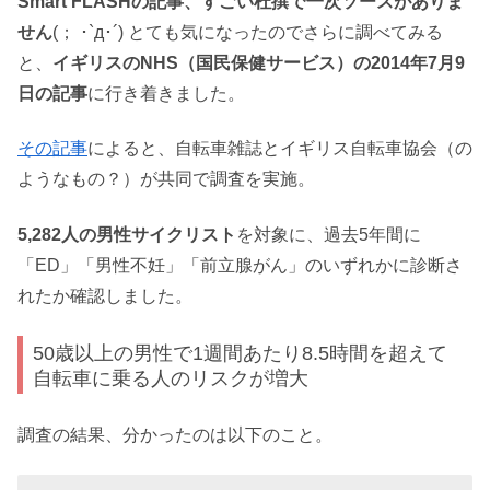
Smart FLASHの記事、すごい杜撰で一次ソースがありま
せん
(； ･`д･´) とても気になったのでさらに調べてみる
と、
イギリスのNHS（国民保健サービス）の2014年7月9
日の記事
に行き着きました。
その記事
によると、自転車雑誌とイギリス自転車協会（の
ようなもの？）が共同で調査を実施。
5,282人の男性サイクリスト
を対象に、過去5年間に
「ED」「男性不妊」「前立腺がん」のいずれかに診断さ
れたか確認しました。
50歳以上の男性で1週間あたり8.5時間を超えて
自転車に乗る人のリスクが増大
調査の結果、分かったのは以下のこと。