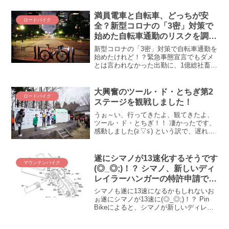
り前！？ 表彰台狙うならシルバー以
上！？ そんな超絶レベルが爆上げした
満員電車と自転車、どっちが安
ロードバイク
2022年第18回Mt.富士ヒルクライムに、
全？新型コロナの「3密」対策で
ＺＡＰＰＥＩメン期待の女子ローディー
始めた自転車通勤のリスクを調べ
が挑んできました！ ロードバイク女子の
てみた
富士ヒル参戦を振り返ります！
新型コロナの「3密」対策で自転車通勤を
始めたけれど！？緊急事態宣言でもダメ
とは言われなかった出勤に、1億総社畜魂
を感じる今日この頃(;´Д｀) ベストは出勤
含めて外出自粛なのでしょうが、出ざる
を得ない哀しい人生(´；ω；`)ｳｯ…。であ
大興奮のツール・ド・とちぎ第2
ロードバイク
りま...
ステージを観戦しました！
うぉ～い、行ってきたよ、観てきたよ、
ツール・ド・とちぎ！！ 凄かったです、
感動しました(≧▽≦) という訳で、遅れば
せながら、ツール・ド・とちぎ第2ステー
ジ観戦記録を振り返ります！ 第2ステー
ジのゴール地点へ！ 行く前に(*´ω｀)ワタ
遂にシマノが13速化するそうです
マウンテンバイク
クシ...
(◎_◎;)！？ シマノ、新しいディ
レイラーハンガーの特許申請で13
速化の流れに乗る
シマノも遂に13速になるかもしれないお
ぉ遂にシマノが13速に(◎_◎;)！？ Pin
Bikeによると、シマノが新しいディレイ
ラーハンガーの特許を申請したそう（⇒
出典）で、これがなんとビックリ、13速