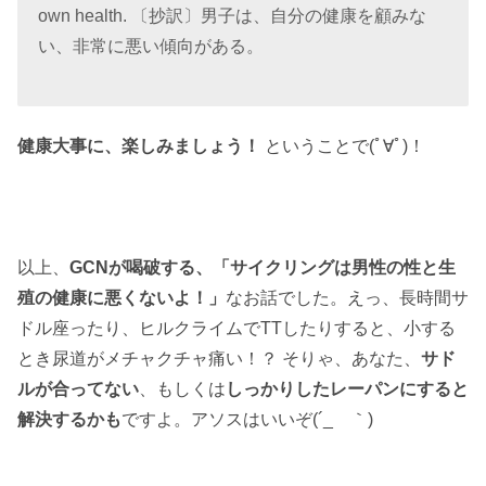
own health. 〔抄訳〕男子は、自分の健康を顧みな
い、非常に悪い傾向がある。
健康大事に、楽しみましょう！
ということで(ﾟ∀ﾟ)！
以上、
GCNが喝破する、「サイクリングは男性の性と生
殖の健康に悪くないよ！」
なお話でした。えっ、長時間サ
ドル座ったり、ヒルクライムでTTしたりすると、小する
とき尿道がメチャクチャ痛い！？ そりゃ、あなた、
サド
ルが合ってない
、もしくは
しっかりしたレーパンにすると
解決するかも
ですよ。アソスはいいぞ(´_ゝ｀)