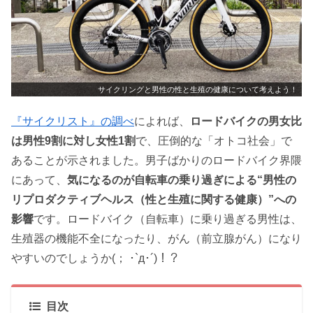
サイクリングと男性の性と生殖の健康について考えよう！
『サイクリスト』の調べ
によれば、
ロードバイクの男女比
は男性9割に対し女性1割
で、圧倒的な「オトコ社会」で
あることが示されました。男子ばかりのロードバイク界隈
にあって、
気になるのが自転車の乗り過ぎによる“男性の
リプロダクティブヘルス（性と生殖に関する健康）”への
影響
です。ロードバイク（自転車）に乗り過ぎる男性は、
生殖器の機能不全になったり、がん（前立腺がん）になり
やすいのでしょうか(； ･`д･´)！？
目次