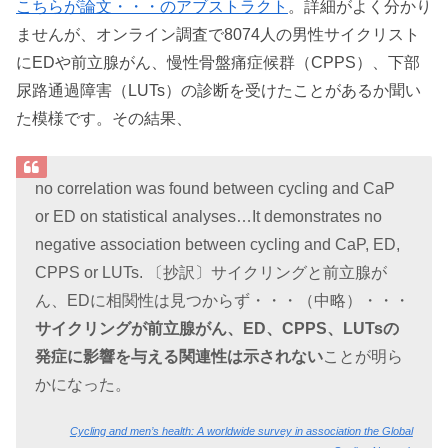
こちらが論文・・・のアブストラクト
。詳細がよく分かり
ませんが、オンライン調査で8074人の男性サイクリスト
にEDや前立腺がん、慢性骨盤痛症候群（CPPS）、下部
尿路通過障害（LUTs）の診断を受けたことがあるか聞い
た模様です。その結果、
no correlation was found between cycling and CaP
or ED on statistical analyses…It demonstrates no
negative association between cycling and CaP, ED,
CPPS or LUTs. 〔抄訳〕サイクリングと前立腺が
ん、EDに相関性は見つからず・・・（中略）・・・
サイクリングが前立腺がん、ED、CPPS、LUTsの
発症に影響を与える関連性は示されない
ことが明ら
かになった。
Cycling and men’s health: A worldwide survey in association the Global