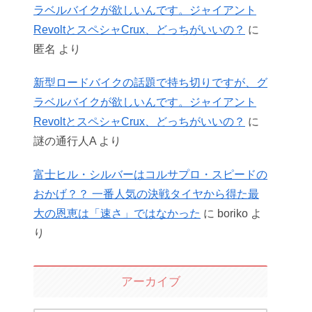
ラベルバイクが欲しいんです。ジャイアント
RevoltとスペシャCrux、どっちがいいの？
に
匿名
より
新型ロードバイクの話題で持ち切りですが、グ
ラベルバイクが欲しいんです。ジャイアント
RevoltとスペシャCrux、どっちがいいの？
に
謎の通行人A
より
富士ヒル・シルバーはコルサプロ・スピードの
おかげ？？ 一番人気の決戦タイヤから得た最
大の恩恵は「速さ」ではなかった
に
boriko
よ
り
アーカイブ