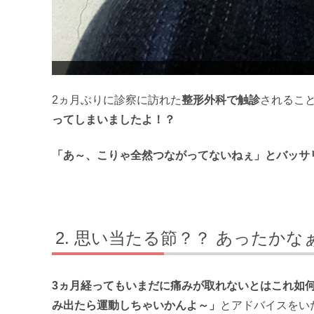
2ヵ月ぶりに診察に訪れた
整形外科で触診
されるこ
ってしまいましたよ！？
「あ～、こりゃ全然つながってないねぇ」とバッサ
思い当たる節？？ あったかなぁ
3ヵ月経ってもいまだに痛みが取れないとはこれ如
み出たら運動しちゃいかんよ～」
とアドバイスをい