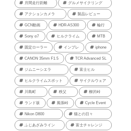
月間走行距離
グルメサイクリング
アクションカメラ
製品レビュー
GCN動画
HDR-AS300
輪行
Sony α7
ヒルクライム
MTB
固定ローラー
インプレ
iphone
CANON 35mm F1.5
TCR Advanced SL
ジムニーシエラ
富士ヒル
ヒルクライムスポット
サイクルウェア
川島町
秩父
柳沢峠
ランド坂
風張峠
Cycle Event
Nikon D800
猫との日々
ふじあざみライン
富士チャレンジ