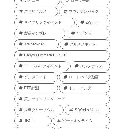
レビュー
ローラー練
ご当地グルメ
マウンテンバイク
サイクリングイベント
ZWIFT
製品インプレ
ヤビツ峠
TrainerRoad
グルメスポット
Canyon Ultimate CF SLX
ロードバイクイベント
メンテナンス
グルメライド
ロードバイク動画
FTP計測
トレーニング
荒川サイクリングロード
大磯クリテリウム
S-Works Venge
JBCF
富士ヒルクライム