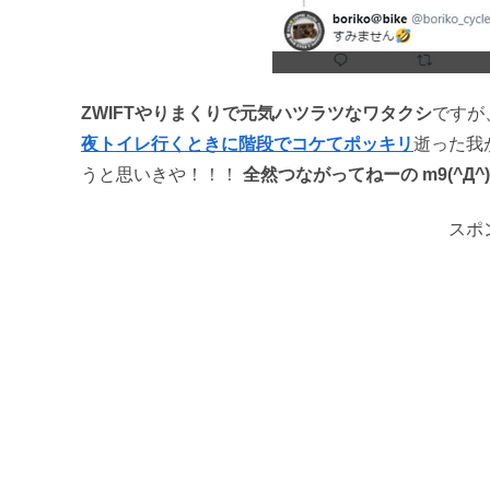
ZWIFTやりまくりで元気ハツラツなワタクシ
ですが
夜トイレ行くときに階段でコケてポッキリ
逝った我
うと思いきや！！！
全然つながってねーの m9(^Д^)ﾌ
スポ