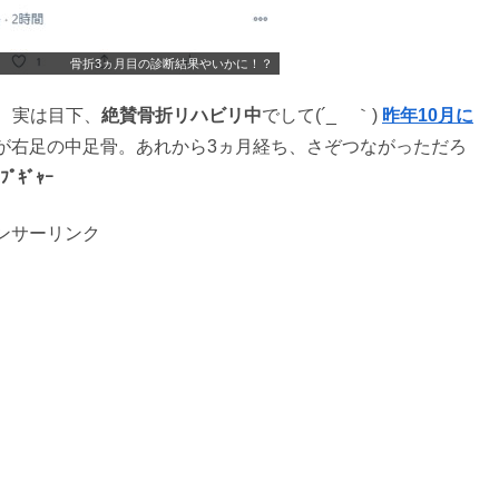
骨折3ヵ月目の診断結果やいかに！？
、実は目下、
絶賛骨折リハビリ中
でして(´_ゝ｀)
昨年10月に
が右足の中足骨。あれから3ヵ月経ち、さぞつながっただろ
ﾟｷﾞｬｰ
ンサーリンク