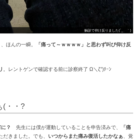
触診で仰け反りました(´_ゝ｀)
と、ほんの一瞬。
「痛って～ｗｗｗｗ」と思わず叫び仰け反
リ
。レントゲンで確認する前に診察終了 Ω＼ζ°)ﾁｰﾝ
(・・?
何に？
先生には僕が運動していることを申告済みで、
「痛
ただきました。でも、
いつからまた痛み復活したかなぁ
、覚