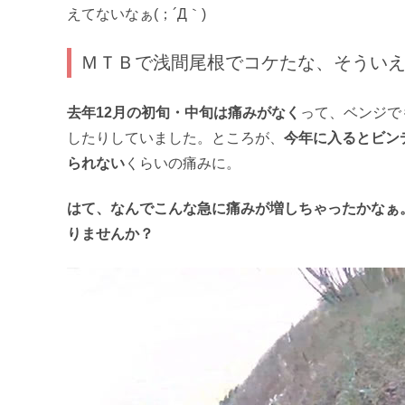
えてないなぁ(；´Д｀)
ＭＴＢで浅間尾根でコケたな、そうい
去年12月の初旬・中旬は痛みがなく
って、ベンジで
したりしていました。ところが、
今年に入るとビン
られない
くらいの痛みに。
はて、なんでこんな急に痛みが増しちゃったかなぁ
りませんか？