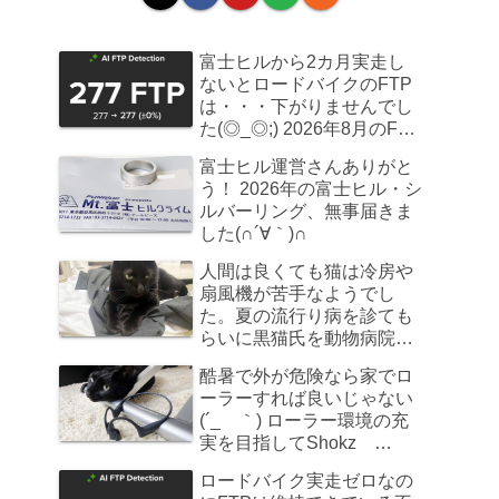
富士ヒルから2カ月実走し
ないとロードバイクのFTP
は・・・下がりませんでし
た(◎_◎;) 2026年8月のFTP
計測
富士ヒル運営さんありがと
う！ 2026年の富士ヒル・シ
ルバーリング、無事届きま
した(∩´∀｀)∩
人間は良くても猫は冷房や
扇風機が苦手なようでし
た。夏の流行り病を診ても
らいに黒猫氏を動物病院へ
連れていきました
酷暑で外が危険なら家でロ
ーラーすれば良いじゃない
(´_ゝ｀) ローラー環境の充
実を目指してShokz
OpenRun Pro 2を買ってみ
ロードバイク実走ゼロなの
た